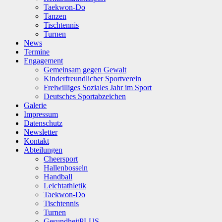
Taekwon-Do
Tanzen
Tischtennis
Turnen
News
Termine
Engagement
Gemeinsam gegen Gewalt
Kinderfreundlicher Sportverein
Freiwilliges Soziales Jahr im Sport
Deutsches Sportabzeichen
Galerie
Impressum
Datenschutz
Newsletter
Kontakt
Abteilungen
Cheersport
Hallenbosseln
Handball
Leichtathletik
Taekwon-Do
Tischtennis
Turnen
GesundheitPLUS