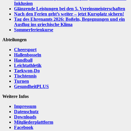
Inklusion
Glänzende Leistungen bei den 5. Vereinsmeisterschaften
Nach den Ferien geht’s weiter – jetzt Kursplatz sichern!
Tag des Ehrenamts 2026: Boßeln, Begegnungen und ein
Ausflug ins griechische Klima
Sommerferienkurse
Abteilungen
Cheersport
Hallenbosseln
Handball
Leichtathletik
Taekwon-Do
Tischtennis
Turnen
GesundheitPLUS
Weitere Infos
Impressum
Datenschutz
Downloads
Mitgliederplattform
Facebook