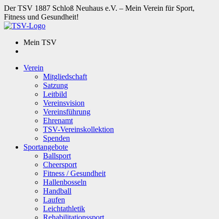
Der TSV 1887 Schloß Neuhaus e.V. – Mein Verein für Sport,
Fitness und Gesundheit!
Mein TSV
Verein
Mitgliedschaft
Satzung
Leitbild
Vereinsvision
Vereinsführung
Ehrenamt
TSV-Vereinskollektion
Spenden
Sportangebote
Ballsport
Cheersport
Fitness / Gesundheit
Hallenbosseln
Handball
Laufen
Leichtathletik
Rehabilitationssport