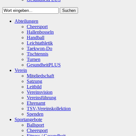
Suchen
Close
Abteilungen
Suchen
Cheersport
Hallenbosseln
Handball
Leichtathletik
Taekwon-Do
Tischtennis
Turnen
GesundheitPLUS
Verein
Mitgliedschaft
Satzung
Leitbild
Vereinsvision
Vereinsführung
Ehrenamt
TSV-Vereinskollektion
Spenden
Sportangebote
Ballsport
Cheersport
Fitness / Gesundheit