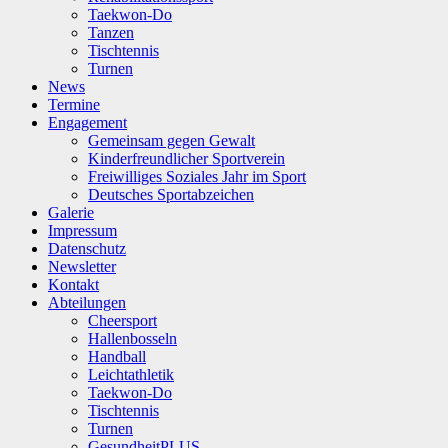
Taekwon-Do
Tanzen
Tischtennis
Turnen
News
Termine
Engagement
Gemeinsam gegen Gewalt
Kinderfreundlicher Sportverein
Freiwilliges Soziales Jahr im Sport
Deutsches Sportabzeichen
Galerie
Impressum
Datenschutz
Newsletter
Kontakt
Abteilungen
Cheersport
Hallenbosseln
Handball
Leichtathletik
Taekwon-Do
Tischtennis
Turnen
GesundheitPLUS