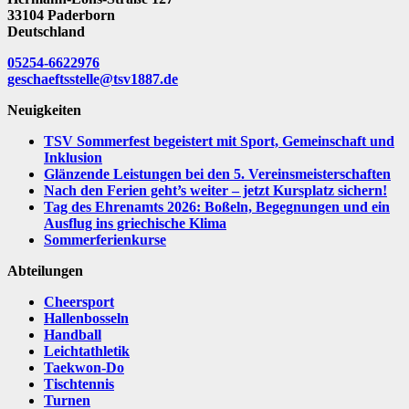
33104 Paderborn
Deutschland
05254-6622976
geschaeftsstelle@tsv1887.de
Neuigkeiten
TSV Sommerfest begeistert mit Sport, Gemeinschaft und
Inklusion
Glänzende Leistungen bei den 5. Vereinsmeisterschaften
Nach den Ferien geht’s weiter – jetzt Kursplatz sichern!
Tag des Ehrenamts 2026: Boßeln, Begegnungen und ein
Ausflug ins griechische Klima
Sommerferienkurse
Abteilungen
Cheersport
Hallenbosseln
Handball
Leichtathletik
Taekwon-Do
Tischtennis
Turnen