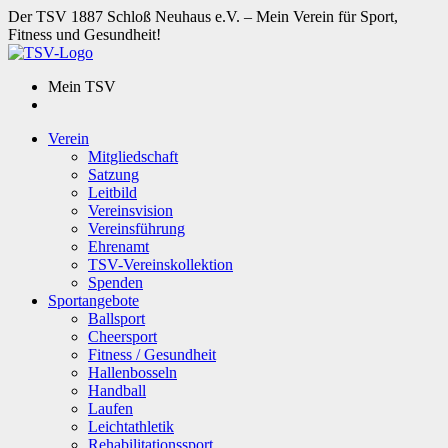
Der TSV 1887 Schloß Neuhaus e.V. – Mein Verein für Sport,
Fitness und Gesundheit!
Mein TSV
Verein
Mitgliedschaft
Satzung
Leitbild
Vereinsvision
Vereinsführung
Ehrenamt
TSV-Vereinskollektion
Spenden
Sportangebote
Ballsport
Cheersport
Fitness / Gesundheit
Hallenbosseln
Handball
Laufen
Leichtathletik
Rehabilitationssport