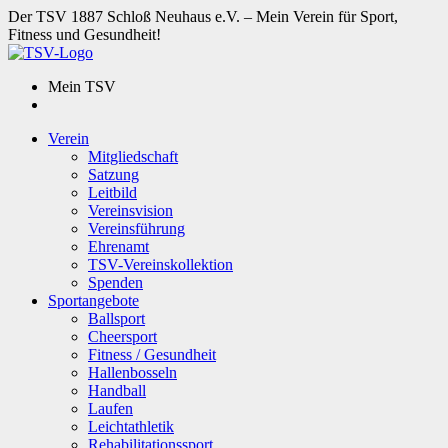
Der TSV 1887 Schloß Neuhaus e.V. – Mein Verein für Sport,
Fitness und Gesundheit!
Mein TSV
Verein
Mitgliedschaft
Satzung
Leitbild
Vereinsvision
Vereinsführung
Ehrenamt
TSV-Vereinskollektion
Spenden
Sportangebote
Ballsport
Cheersport
Fitness / Gesundheit
Hallenbosseln
Handball
Laufen
Leichtathletik
Rehabilitationssport