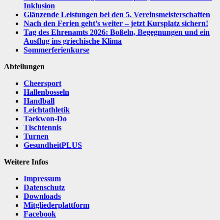
Inklusion
Glänzende Leistungen bei den 5. Vereinsmeisterschaften
Nach den Ferien geht’s weiter – jetzt Kursplatz sichern!
Tag des Ehrenamts 2026: Boßeln, Begegnungen und ein
Ausflug ins griechische Klima
Sommerferienkurse
Abteilungen
Cheersport
Hallenbosseln
Handball
Leichtathletik
Taekwon-Do
Tischtennis
Turnen
GesundheitPLUS
Weitere Infos
Impressum
Datenschutz
Downloads
Mitgliederplattform
Facebook