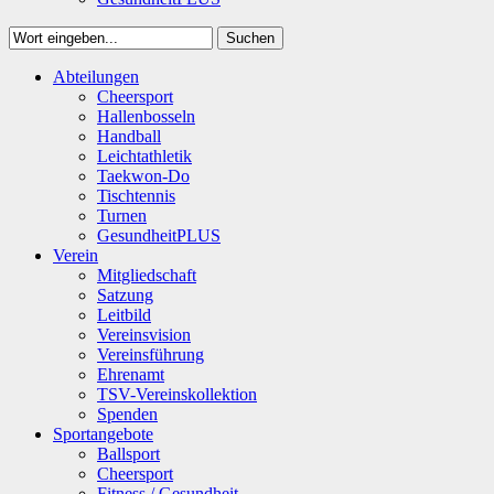
Suchen
Close
Abteilungen
Suchen
Cheersport
Hallenbosseln
Handball
Leichtathletik
Taekwon-Do
Tischtennis
Turnen
GesundheitPLUS
Verein
Mitgliedschaft
Satzung
Leitbild
Vereinsvision
Vereinsführung
Ehrenamt
TSV-Vereinskollektion
Spenden
Sportangebote
Ballsport
Cheersport
Fitness / Gesundheit