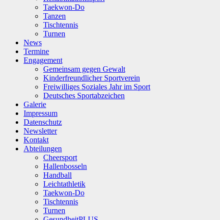
Taekwon-Do
Tanzen
Tischtennis
Turnen
News
Termine
Engagement
Gemeinsam gegen Gewalt
Kinderfreundlicher Sportverein
Freiwilliges Soziales Jahr im Sport
Deutsches Sportabzeichen
Galerie
Impressum
Datenschutz
Newsletter
Kontakt
Abteilungen
Cheersport
Hallenbosseln
Handball
Leichtathletik
Taekwon-Do
Tischtennis
Turnen
GesundheitPLUS