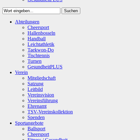
Suchen
Close
Abteilungen
Suchen
Cheersport
Hallenbosseln
Handball
Leichtathletik
Taekwon-Do
Tischtennis
Turnen
GesundheitPLUS
Verein
Mitgliedschaft
Satzung
Leitbild
Vereinsvision
Vereinsführung
Ehrenamt
TSV-Vereinskollektion
Spenden
Sportangebote
Ballsport
Cheersport
Fitness / Gesundheit