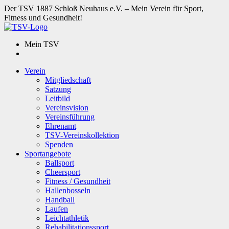
Der TSV 1887 Schloß Neuhaus e.V. – Mein Verein für Sport,
Fitness und Gesundheit!
Mein TSV
Verein
Mitgliedschaft
Satzung
Leitbild
Vereinsvision
Vereinsführung
Ehrenamt
TSV-Vereinskollektion
Spenden
Sportangebote
Ballsport
Cheersport
Fitness / Gesundheit
Hallenbosseln
Handball
Laufen
Leichtathletik
Rehabilitationssport