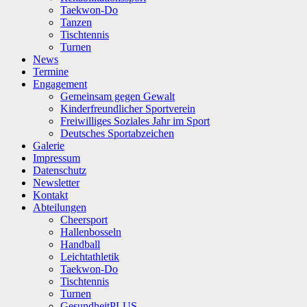
Taekwon-Do
Tanzen
Tischtennis
Turnen
News
Termine
Engagement
Gemeinsam gegen Gewalt
Kinderfreundlicher Sportverein
Freiwilliges Soziales Jahr im Sport
Deutsches Sportabzeichen
Galerie
Impressum
Datenschutz
Newsletter
Kontakt
Abteilungen
Cheersport
Hallenbosseln
Handball
Leichtathletik
Taekwon-Do
Tischtennis
Turnen
GesundheitPLUS