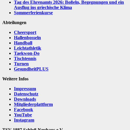
Tag des Ehrenamts 2026: Boßeln, Begegnungen und ein
Ausflug ins griechische Klima
Sommerferienkurse
Abteilungen
Cheersport
Hallenbosseln
Handball
Leichtathletik
Taekwon-Do
Tischtennis
Turnen
GesundheitPLUS
Weitere Infos
Impressum
Datenschutz
Downloads
Mitgliederplattform
Facebook
YouTube
Instagram
TSV 1887 Schloß Neuhaus e.V.