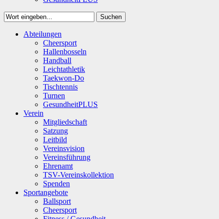
Suchen
Close
Abteilungen
Suchen
Cheersport
Hallenbosseln
Handball
Leichtathletik
Taekwon-Do
Tischtennis
Turnen
GesundheitPLUS
Verein
Mitgliedschaft
Satzung
Leitbild
Vereinsvision
Vereinsführung
Ehrenamt
TSV-Vereinskollektion
Spenden
Sportangebote
Ballsport
Cheersport
Fitness / Gesundheit