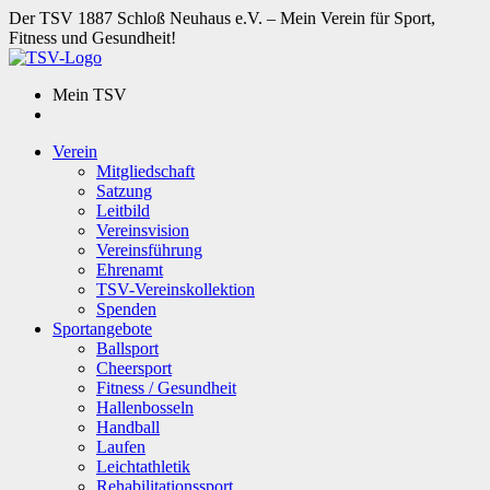
Der TSV 1887 Schloß Neuhaus e.V. – Mein Verein für Sport,
Fitness und Gesundheit!
Mein TSV
Verein
Mitgliedschaft
Satzung
Leitbild
Vereinsvision
Vereinsführung
Ehrenamt
TSV-Vereinskollektion
Spenden
Sportangebote
Ballsport
Cheersport
Fitness / Gesundheit
Hallenbosseln
Handball
Laufen
Leichtathletik
Rehabilitationssport