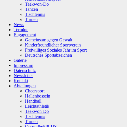
Taekwon-Do
Tanzen
Tischtennis
Turnen
News
Termine
Engagement
Gemeinsam gegen Gewalt
Kinderfreundlicher Sportverein
Freiwilliges Soziales Jahr im Sport
Deutsches Sportabzeichen
Galerie
Impressum
Datenschutz
Newsletter
Kontakt
Abteilungen
Cheersport
Hallenbosseln
Handball
Leichtathletik
Taekwon-Do
Tischtennis
Turnen
GesundheitPLUS