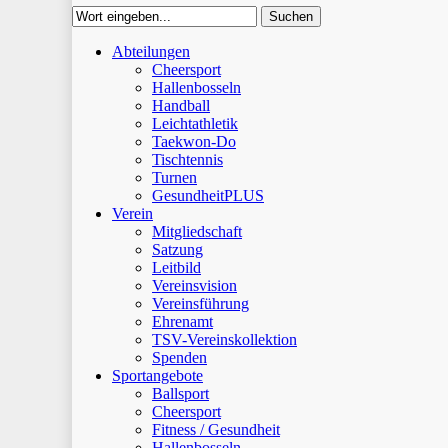
Suchen
Close
Abteilungen
Suchen
Cheersport
Hallenbosseln
Handball
Leichtathletik
Taekwon-Do
Tischtennis
Turnen
GesundheitPLUS
Verein
Mitgliedschaft
Satzung
Leitbild
Vereinsvision
Vereinsführung
Ehrenamt
TSV-Vereinskollektion
Spenden
Sportangebote
Ballsport
Cheersport
Fitness / Gesundheit
Hallenbosseln