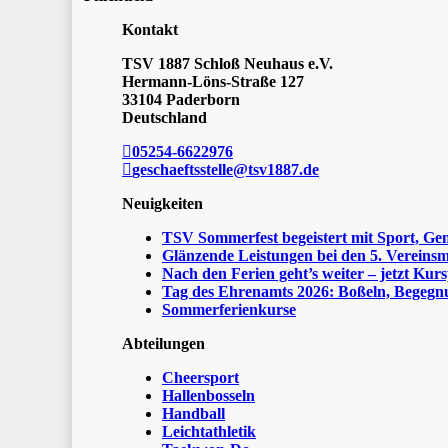
Kontakt
TSV 1887 Schloß Neuhaus e.V.
Hermann-Löns-Straße 127
33104 Paderborn
Deutschland
05254-6622976
geschaeftsstelle@tsv1887.de
Neuigkeiten
TSV Sommerfest begeistert mit Sport, Ge
Glänzende Leistungen bei den 5. Vereinsm
Nach den Ferien geht’s weiter – jetzt Kurs
Tag des Ehrenamts 2026: Boßeln, Begegnu
Sommerferienkurse
Abteilungen
Cheersport
Hallenbosseln
Handball
Leichtathletik