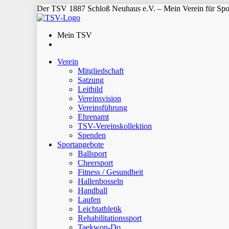
Der TSV 1887 Schloß Neuhaus e.V. – Mein Verein für Spor
Mein TSV
Verein
Mitgliedschaft
Satzung
Leitbild
Vereinsvision
Vereinsführung
Ehrenamt
TSV-Vereinskollektion
Spenden
Sportangebote
Ballsport
Cheersport
Fitness / Gesundheit
Hallenbosseln
Handball
Laufen
Leichtathletik
Rehabilitationssport
Taekwon-Do