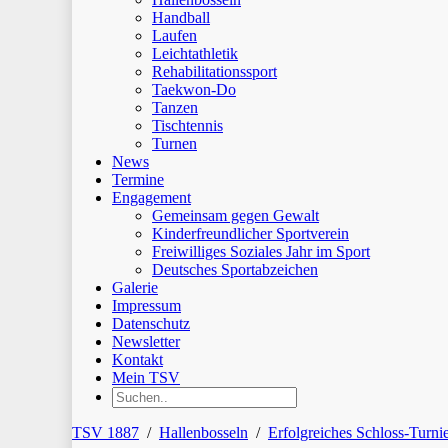
Handball
Laufen
Leichtathletik
Rehabilitationssport
Taekwon-Do
Tanzen
Tischtennis
Turnen
News
Termine
Engagement
Gemeinsam gegen Gewalt
Kinderfreundlicher Sportverein
Freiwilliges Soziales Jahr im Sport
Deutsches Sportabzeichen
Galerie
Impressum
Datenschutz
Newsletter
Kontakt
Mein TSV
TSV 1887
/
Hallenbosseln
/
Erfolgreiches Schloss-Turnie