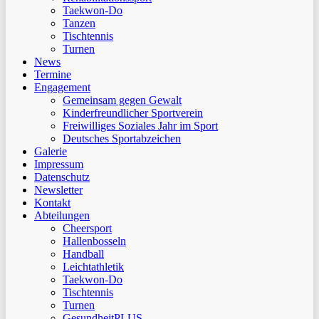
Taekwon-Do
Tanzen
Tischtennis
Turnen
News
Termine
Engagement
Gemeinsam gegen Gewalt
Kinderfreundlicher Sportverein
Freiwilliges Soziales Jahr im Sport
Deutsches Sportabzeichen
Galerie
Impressum
Datenschutz
Newsletter
Kontakt
Abteilungen
Cheersport
Hallenbosseln
Handball
Leichtathletik
Taekwon-Do
Tischtennis
Turnen
GesundheitPLUS