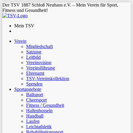
Der TSV 1887 Schloß Neuhaus e.V. – Mein Verein für Sport,
Fitness und Gesundheit!
Mein TSV
Verein
Mitgliedschaft
Satzung
Leitbild
Vereinsvision
Vereinsführung
Ehrenamt
TSV-Vereinskollektion
Spenden
Sportangebote
Ballsport
Cheersport
Fitness / Gesundheit
Hallenbosseln
Handball
Laufen
Leichtathletik
Rehabilitationssport