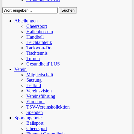
Suchen
Close
Abteilungen
Suchen
Cheersport
Hallenbosseln
Handball
Leichtathletik
Taekwon-Do
Tischtennis
Turnen
GesundheitPLUS
Verein
Mitgliedschaft
Satzung
Leitbild
Vereinsvision
Vereinsführung
Ehrenamt
TSV-Vereinskollektion
Spenden
Sportangebote
Ballsport
Cheersport
Fitness / Gesundheit