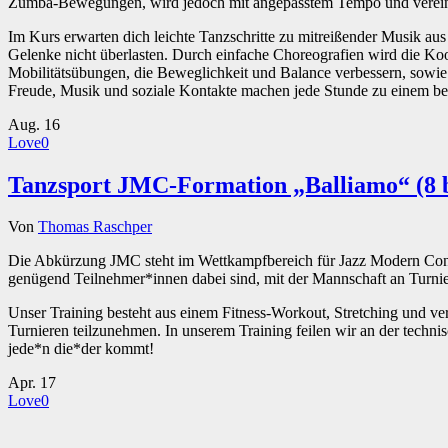
Zumba-Bewegungen, wird jedoch mit angepasstem Tempo und vereinfa
Im Kurs erwarten dich leichte Tanzschritte zu mitreißender Musik 
Gelenke nicht überlasten. Durch einfache Choreografien wird die Koo
Mobilitätsübungen, die Beweglichkeit und Balance verbessern, sowie 
Freude, Musik und soziale Kontakte machen jede Stunde zu einem be
Aug.
16
Love
0
Tanzsport JMC-Formation „Balliamo“ (8 b
Von
Thomas Raschper
Die Abkürzung JMC steht im Wettkampfbereich für Jazz Modern Conte
genügend Teilnehmer*innen dabei sind, mit der Mannschaft an Turnier
Unser Training besteht aus einem Fitness-Workout, Stretching und 
Turnieren teilzunehmen. In unserem Training feilen wir an der techn
jede*n die*der kommt!
Apr.
17
Love
0