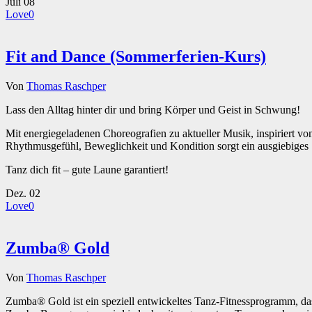
Juli
08
Love
0
Fit and Dance (Sommerferien-Kurs)
Von
Thomas Raschper
Lass den Alltag hinter dir und bring Körper und Geist in Schwung!
Mit energiegeladenen Choreografien zu aktueller Musik, inspiriert vo
Rhythmusgefühl, Beweglichkeit und Kondition sorgt ein ausgiebiges
Tanz dich fit – gute Laune garantiert!
Dez.
02
Love
0
Zumba® Gold
Von
Thomas Raschper
Zumba® Gold ist ein speziell entwickeltes Tanz-Fitnessprogramm, das 