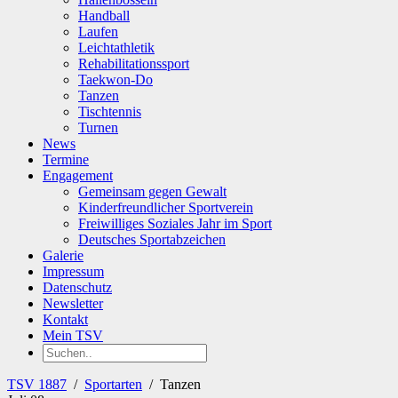
Handball
Laufen
Leichtathletik
Rehabilitationssport
Taekwon-Do
Tanzen
Tischtennis
Turnen
News
Termine
Engagement
Gemeinsam gegen Gewalt
Kinderfreundlicher Sportverein
Freiwilliges Soziales Jahr im Sport
Deutsches Sportabzeichen
Galerie
Impressum
Datenschutz
Newsletter
Kontakt
Mein TSV
TSV 1887
/
Sportarten
/
Tanzen