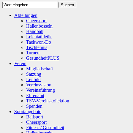
Suchen
Close
Abteilungen
Suchen
Cheersport
Hallenbosseln
Handball
Leichtathletik
Taekwon-Do
Tischtennis
Turnen
GesundheitPLUS
Verein
Mitgliedschaft
Satzung
Leitbild
Vereinsvision
Vereinsführung
Ehrenamt
TSV-Vereinskollektion
Spenden
Sportangebote
Ballsport
Cheersport
Fitness / Gesundheit
Hallenbosseln