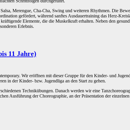
chten Schrittfolgen durchgeführt.
aus Salsa, Merengue, Cha-Cha, Swing und weiteren Rhythmen. Die Bewe
rdination gefördert, während sanftes Ausdauertraining das Herz-Kreis
kräftigende Elemente, die die Muskelkraft erhalten. Neben den gesund
sonderen Erlebnis.
is 11 Jahre)
mporary. Wir eröffnen mit dieser Gruppe für den Kinder- und Jugendb
en in der Kinder- bzw. Jugendliga an den Start zu gehen.
verschiedenen Technikübungen. Danach werden wir eine Tanzchoreograp
ischen Ausführung der Choreographie, an der Präsentation der einzeln