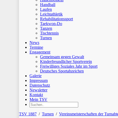
Handball
Laufen
Leichtathletik
Rehabilitationssport
Taekwon-Do
Tanzen
Tischtennis
Turnen
News
Termine
Engagement
Gemeinsam gegen Gewalt
Kinderfreundlicher Sportverein
Freiwilliges Soziales Jahr im Sport
Deutsches Sportabzeichen
Galerie
Impressum
Datenschutz
Newsletter
Kontakt
Mein TSV
TSV 1887
/
Turnen
/
Vereinsmeisterschaften der Turnabt