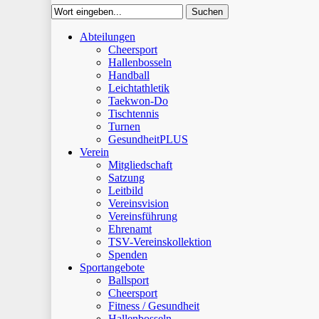
Suchen
Close
Abteilungen
Suchen
Cheersport
Hallenbosseln
Handball
Leichtathletik
Taekwon-Do
Tischtennis
Turnen
GesundheitPLUS
Verein
Mitgliedschaft
Satzung
Leitbild
Vereinsvision
Vereinsführung
Ehrenamt
TSV-Vereinskollektion
Spenden
Sportangebote
Ballsport
Cheersport
Fitness / Gesundheit
Hallenbosseln