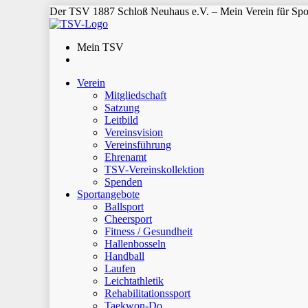
Der TSV 1887 Schloß Neuhaus e.V. – Mein Verein für Spor
Mein TSV
Verein
Mitgliedschaft
Satzung
Leitbild
Vereinsvision
Vereinsführung
Ehrenamt
TSV-Vereinskollektion
Spenden
Sportangebote
Ballsport
Cheersport
Fitness / Gesundheit
Hallenbosseln
Handball
Laufen
Leichtathletik
Rehabilitationssport
Taekwon-Do