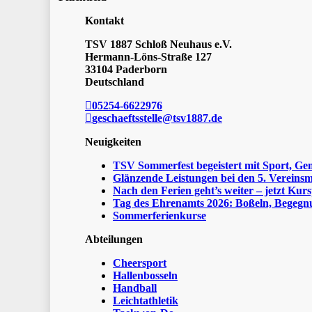
Kontakt
TSV 1887 Schloß Neuhaus e.V.
Hermann-Löns-Straße 127
33104 Paderborn
Deutschland
05254-6622976
geschaeftsstelle@tsv1887.de
Neuigkeiten
TSV Sommerfest begeistert mit Sport, Ge
Glänzende Leistungen bei den 5. Vereinsm
Nach den Ferien geht’s weiter – jetzt Kurs
Tag des Ehrenamts 2026: Boßeln, Begegnu
Sommerferienkurse
Abteilungen
Cheersport
Hallenbosseln
Handball
Leichtathletik