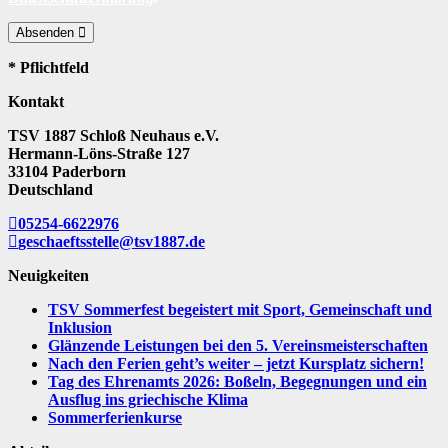
Absenden
* Pflichtfeld
Kontakt
TSV 1887 Schloß Neuhaus e.V.
Hermann-Löns-Straße 127
33104 Paderborn
Deutschland
05254-6622976
geschaeftsstelle@tsv1887.de
Neuigkeiten
TSV Sommerfest begeistert mit Sport, Gemeinschaft und
Inklusion
Glänzende Leistungen bei den 5. Vereinsmeisterschaften
Nach den Ferien geht’s weiter – jetzt Kursplatz sichern!
Tag des Ehrenamts 2026: Boßeln, Begegnungen und ein
Ausflug ins griechische Klima
Sommerferienkurse