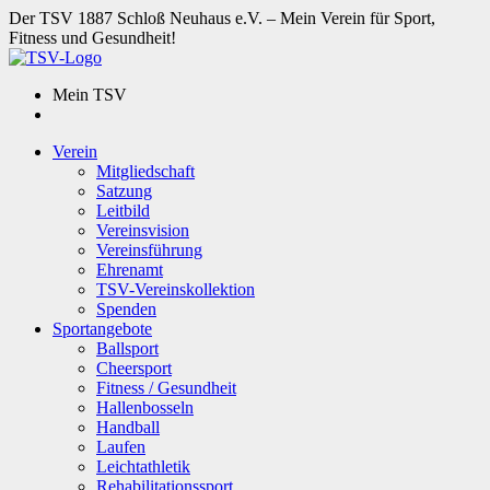
Der TSV 1887 Schloß Neuhaus e.V. – Mein Verein für Sport,
Fitness und Gesundheit!
Mein TSV
Verein
Mitgliedschaft
Satzung
Leitbild
Vereinsvision
Vereinsführung
Ehrenamt
TSV-Vereinskollektion
Spenden
Sportangebote
Ballsport
Cheersport
Fitness / Gesundheit
Hallenbosseln
Handball
Laufen
Leichtathletik
Rehabilitationssport