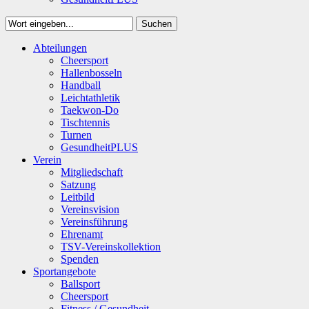
Suchen
Close
Abteilungen
Suchen
Cheersport
Hallenbosseln
Handball
Leichtathletik
Taekwon-Do
Tischtennis
Turnen
GesundheitPLUS
Verein
Mitgliedschaft
Satzung
Leitbild
Vereinsvision
Vereinsführung
Ehrenamt
TSV-Vereinskollektion
Spenden
Sportangebote
Ballsport
Cheersport
Fitness / Gesundheit