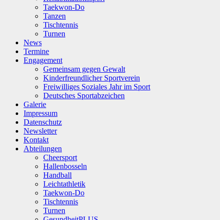
Taekwon-Do
Tanzen
Tischtennis
Turnen
News
Termine
Engagement
Gemeinsam gegen Gewalt
Kinderfreundlicher Sportverein
Freiwilliges Soziales Jahr im Sport
Deutsches Sportabzeichen
Galerie
Impressum
Datenschutz
Newsletter
Kontakt
Abteilungen
Cheersport
Hallenbosseln
Handball
Leichtathletik
Taekwon-Do
Tischtennis
Turnen
GesundheitPLUS