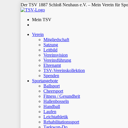
Der TSV 1887 Schloß Neuhaus e.V. – Mein Verein für Spor
Mein TSV
Verein
Mitgliedschaft
Satzung
Leitbild
Vereinsvision
Vereinsführung
Ehrenamt
TSV-Vereinskollektion
Spenden
Sportangebote
Ballsport
Cheersport
Fitness / Gesundheit
Hallenbosseln
Handball
Laufen
Leichtathletik
Rehabilitationssport
Taekwon-Do