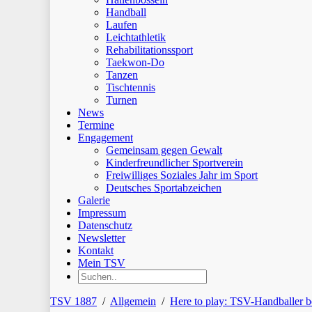
Handball
Laufen
Leichtathletik
Rehabilitationssport
Taekwon-Do
Tanzen
Tischtennis
Turnen
News
Termine
Engagement
Gemeinsam gegen Gewalt
Kinderfreundlicher Sportverein
Freiwilliges Soziales Jahr im Sport
Deutsches Sportabzeichen
Galerie
Impressum
Datenschutz
Newsletter
Kontakt
Mein TSV
TSV 1887
/
Allgemein
/
Here to play: TSV-Handballer 