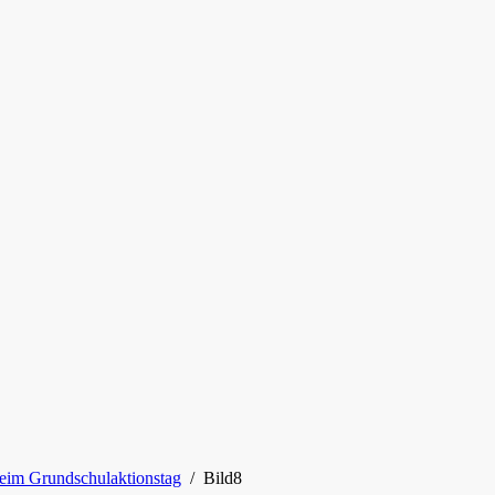
beim Grundschulaktionstag
/
Bild8