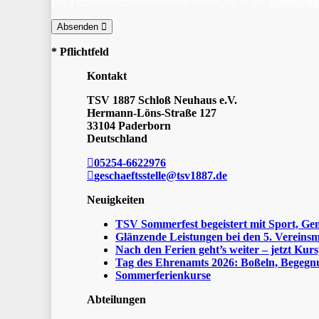
Die Datenschutzinformationen finden Sie in der
Datenschu
Absenden
* Pflichtfeld
Kontakt
TSV 1887 Schloß Neuhaus e.V.
Hermann-Löns-Straße 127
33104 Paderborn
Deutschland
05254-6622976
geschaeftsstelle@tsv1887.de
Neuigkeiten
TSV Sommerfest begeistert mit Sport, Ge
Glänzende Leistungen bei den 5. Vereinsm
Nach den Ferien geht’s weiter – jetzt Kurs
Tag des Ehrenamts 2026: Boßeln, Begegnu
Sommerferienkurse
Abteilungen