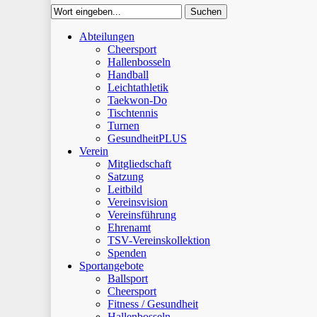
Suchen
Close
Abteilungen
Suchen
Cheersport
Hallenbosseln
Handball
Leichtathletik
Taekwon-Do
Tischtennis
Turnen
GesundheitPLUS
Verein
Mitgliedschaft
Satzung
Leitbild
Vereinsvision
Vereinsführung
Ehrenamt
TSV-Vereinskollektion
Spenden
Sportangebote
Ballsport
Cheersport
Fitness / Gesundheit
Hallenbosseln