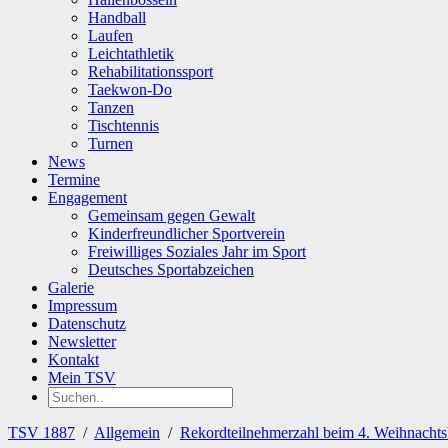
Handball
Laufen
Leichtathletik
Rehabilitationssport
Taekwon-Do
Tanzen
Tischtennis
Turnen
News
Termine
Engagement
Gemeinsam gegen Gewalt
Kinderfreundlicher Sportverein
Freiwilliges Soziales Jahr im Sport
Deutsches Sportabzeichen
Galerie
Impressum
Datenschutz
Newsletter
Kontakt
Mein TSV
TSV 1887
/
Allgemein
/
Rekordteilnehmerzahl beim 4. Weihnachts