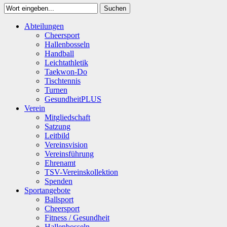
Suchen
Close
Abteilungen
Suchen
Cheersport
Hallenbosseln
Handball
Leichtathletik
Taekwon-Do
Tischtennis
Turnen
GesundheitPLUS
Verein
Mitgliedschaft
Satzung
Leitbild
Vereinsvision
Vereinsführung
Ehrenamt
TSV-Vereinskollektion
Spenden
Sportangebote
Ballsport
Cheersport
Fitness / Gesundheit
Hallenbosseln