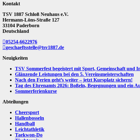
Kontakt
TSV 1887 Schloß Neuhaus e.V.
Hermann-Löns-Straße 127
33104 Paderborn
Deutschland
05254-6622976
geschaeftsstelle@tsv1887.de
Neuigkeiten
TSV Sommerfest begeistert mit Sport, Gemeinschaft und I
Glänzende Leistungen bei den 5. Vereinsmeisterschaften
Nach den Ferien geht’s weiter – jetzt Kursplatz sichern!
Tag des Ehrenamts 2026: Boßeln, Begegnungen und ein Aus
Sommerferienkurse
Abteilungen
Cheersport
Hallenbosseln
Handball
Leichtathletik
Taekwon-Do