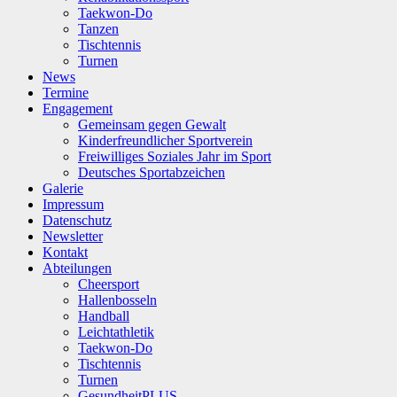
Taekwon-Do
Tanzen
Tischtennis
Turnen
News
Termine
Engagement
Gemeinsam gegen Gewalt
Kinderfreundlicher Sportverein
Freiwilliges Soziales Jahr im Sport
Deutsches Sportabzeichen
Galerie
Impressum
Datenschutz
Newsletter
Kontakt
Abteilungen
Cheersport
Hallenbosseln
Handball
Leichtathletik
Taekwon-Do
Tischtennis
Turnen
GesundheitPLUS