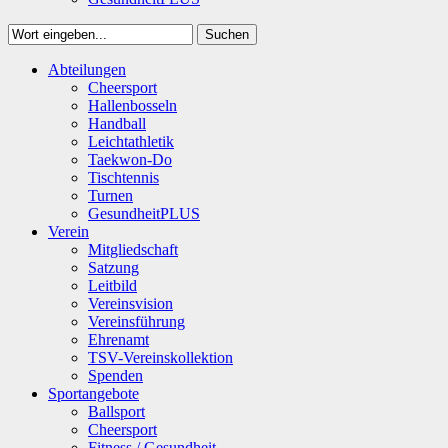
Suchen
Close
Abteilungen
Suchen
Cheersport
Hallenbosseln
Handball
Leichtathletik
Taekwon-Do
Tischtennis
Turnen
GesundheitPLUS
Verein
Mitgliedschaft
Satzung
Leitbild
Vereinsvision
Vereinsführung
Ehrenamt
TSV-Vereinskollektion
Spenden
Sportangebote
Ballsport
Cheersport
Fitness / Gesundheit