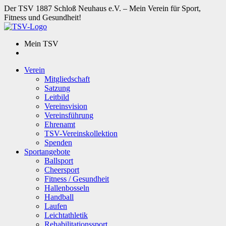
Der TSV 1887 Schloß Neuhaus e.V. – Mein Verein für Sport,
Fitness und Gesundheit!
Mein TSV
Verein
Mitgliedschaft
Satzung
Leitbild
Vereinsvision
Vereinsführung
Ehrenamt
TSV-Vereinskollektion
Spenden
Sportangebote
Ballsport
Cheersport
Fitness / Gesundheit
Hallenbosseln
Handball
Laufen
Leichtathletik
Rehabilitationssport