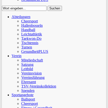
Suchen
Close
Abteilungen
Suchen
Cheersport
Hallenbosseln
Handball
Leichtathletik
Taekwon-Do
Tischtennis
Turnen
GesundheitPLUS
Verein
Mitgliedschaft
Satzung
Leitbild
Vereinsvision
Vereinsführung
Ehrenamt
TSV-Vereinskollektion
Spenden
Sportangebote
Ballsport
Cheersport
Fitness / Gesundheit