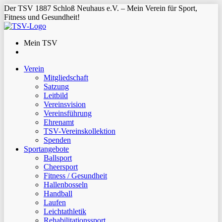
Der TSV 1887 Schloß Neuhaus e.V. – Mein Verein für Sport,
Fitness und Gesundheit!
Mein TSV
Verein
Mitgliedschaft
Satzung
Leitbild
Vereinsvision
Vereinsführung
Ehrenamt
TSV-Vereinskollektion
Spenden
Sportangebote
Ballsport
Cheersport
Fitness / Gesundheit
Hallenbosseln
Handball
Laufen
Leichtathletik
Rehabilitationssport