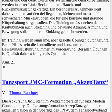
Körper und den Geist. Durch das systematische Ganzkörpertraining
werden in erster Linie Beckenboden-, Bauch- und
Rückenmuskulatur gekräftigt. Ein besonderes Augenmerk liegt
dabei vor allem auf den tief liegenden, kleinen und meist
schwächeren Muskelgruppen, die für eine korrekte und gesunde
Körperhaltung sorgen sollen. Das Training umfasst neben den
Kraftübungen auch Stretching und bewusste Atmung. Atmung und
Bewegung sollen immer in Einklang gebracht werden.
Im Training werden langsame, aber gezielte Übungen durchgeführt.
Beim Pilates steht die kontrollierte und konzentrierte
Bewegungsausführung immer im Vordergrund. Bei allen Übungen
ist Qualität daher wichtiger als Quantität.
Aug.
21
0
Tanzsport JMC-Formation „AkzepTanz“
Von
Thomas Raschper
Die Abkürzung JMC steht im Wettkampfbereich für Jazz Modern
Contemporary. Die Leistungsformation AkzepTanz geht in der
aktuellen Saison in der Oberliga des TNW, dem Tanzsportverband