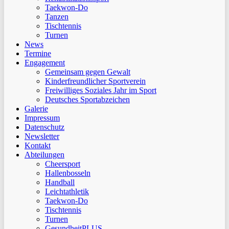
Taekwon-Do
Tanzen
Tischtennis
Turnen
News
Termine
Engagement
Gemeinsam gegen Gewalt
Kinderfreundlicher Sportverein
Freiwilliges Soziales Jahr im Sport
Deutsches Sportabzeichen
Galerie
Impressum
Datenschutz
Newsletter
Kontakt
Abteilungen
Cheersport
Hallenbosseln
Handball
Leichtathletik
Taekwon-Do
Tischtennis
Turnen
GesundheitPLUS