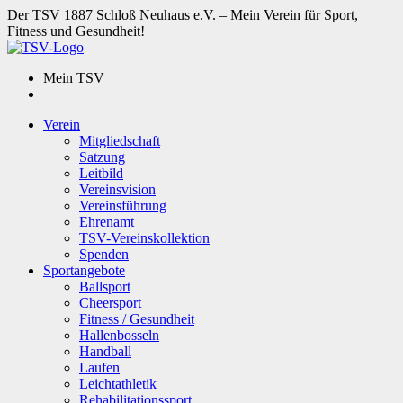
Der TSV 1887 Schloß Neuhaus e.V. – Mein Verein für Sport,
Fitness und Gesundheit!
Mein TSV
Verein
Mitgliedschaft
Satzung
Leitbild
Vereinsvision
Vereinsführung
Ehrenamt
TSV-Vereinskollektion
Spenden
Sportangebote
Ballsport
Cheersport
Fitness / Gesundheit
Hallenbosseln
Handball
Laufen
Leichtathletik
Rehabilitationssport