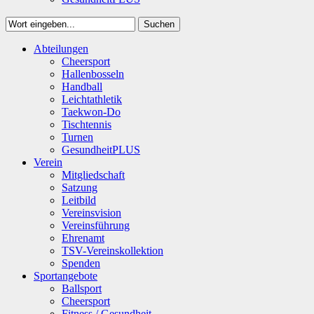
Suchen
Close
Abteilungen
Suchen
Cheersport
Hallenbosseln
Handball
Leichtathletik
Taekwon-Do
Tischtennis
Turnen
GesundheitPLUS
Verein
Mitgliedschaft
Satzung
Leitbild
Vereinsvision
Vereinsführung
Ehrenamt
TSV-Vereinskollektion
Spenden
Sportangebote
Ballsport
Cheersport
Fitness / Gesundheit