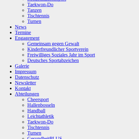
Taekwon-Do
Tanzen
Tischtennis
Turnen
News
Termine
Engagement
Gemeinsam gegen Gewalt
Kinderfreundlicher Sportverein
Freiwilliges Soziales Jahr im Sport
Deutsches Sportabzeichen
Galerie
Impressum
Datenschutz
Newsletter
Kontakt
Abteilungen
Cheersport
Hallenbosseln
Handball
Leichtathletik
Taekwon-Do
Tischtennis
Turnen
GesundheitPLUS