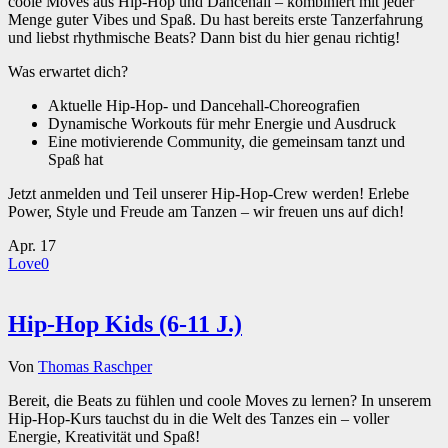
coole Moves aus Hip-Hop und Dancehall – kombiniert mit jeder
Menge guter Vibes und Spaß. Du hast bereits erste Tanzerfahrung
und liebst rhythmische Beats? Dann bist du hier genau richtig!
Was erwartet dich?
Aktuelle Hip-Hop- und Dancehall-Choreografien
Dynamische Workouts für mehr Energie und Ausdruck
Eine motivierende Community, die gemeinsam tanzt und
Spaß hat
Jetzt anmelden und Teil unserer Hip-Hop-Crew werden! Erlebe
Power, Style und Freude am Tanzen – wir freuen uns auf dich!
Apr.
17
Love
0
Hip-Hop Kids (6-11 J.)
Von
Thomas Raschper
Bereit, die Beats zu fühlen und coole Moves zu lernen? In unserem
Hip-Hop-Kurs tauchst du in die Welt des Tanzes ein – voller
Energie, Kreativität und Spaß!