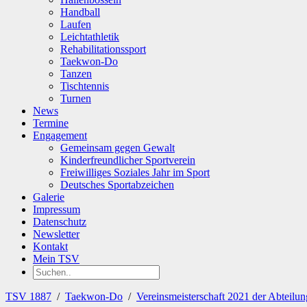
Handball
Laufen
Leichtathletik
Rehabilitationssport
Taekwon-Do
Tanzen
Tischtennis
Turnen
News
Termine
Engagement
Gemeinsam gegen Gewalt
Kinderfreundlicher Sportverein
Freiwilliges Soziales Jahr im Sport
Deutsches Sportabzeichen
Galerie
Impressum
Datenschutz
Newsletter
Kontakt
Mein TSV
TSV 1887
/
Taekwon-Do
/
Vereinsmeisterschaft 2021 der Abteil