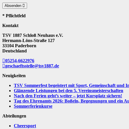
Absenden
* Pflichtfeld
Kontakt
TSV 1887 Schloß Neuhaus e.V.
Hermann-Löns-Straße 127
33104 Paderborn
Deutschland
05254-6622976
geschaeftsstelle@tsv1887.de
Neuigkeiten
TSV Sommerfest begeistert mit Sport, Gemeinschaft und I
Glänzende Leistungen bei den 5. Vereinsmeisterschaften
Nach den Ferien geht’s weiter – jetzt Kursplatz sichern!
Tag des Ehrenamts 2026: Boßeln, Begegnungen und ein Aus
Sommerferienkurse
Abteilungen
Cheersport