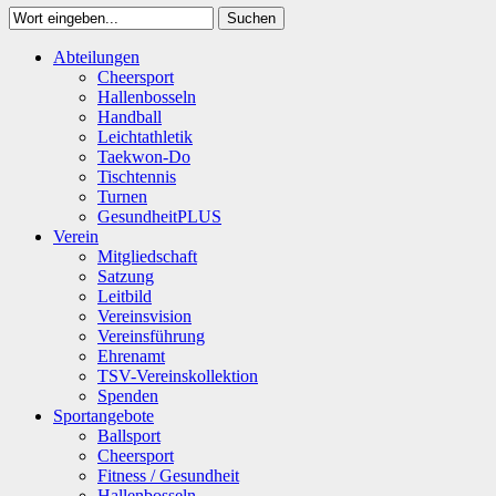
Suchen
Close
Abteilungen
Suchen
Cheersport
Hallenbosseln
Handball
Leichtathletik
Taekwon-Do
Tischtennis
Turnen
GesundheitPLUS
Verein
Mitgliedschaft
Satzung
Leitbild
Vereinsvision
Vereinsführung
Ehrenamt
TSV-Vereinskollektion
Spenden
Sportangebote
Ballsport
Cheersport
Fitness / Gesundheit
Hallenbosseln