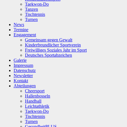
Taekwon-Do
Tanzen
Tischtennis
Turnen
News
Termine
Engagement
Gemeinsam gegen Gewalt
Kinderfreundlicher Sportverein
Freiwilliges Soziales Jahr im Sport
Deutsches Sportabzeichen
Galerie
Impressum
Datenschutz
Newsletter
Kontakt
Abteilungen
Cheersport
Hallenbosseln
Handball
Leichtathletik
Taekwon-Do
Tischtennis
Turnen
GesundheitPLUS