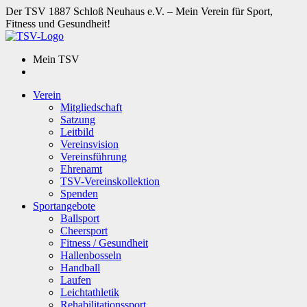
Der TSV 1887 Schloß Neuhaus e.V. – Mein Verein für Sport,
Fitness und Gesundheit!
Mein TSV
Verein
Mitgliedschaft
Satzung
Leitbild
Vereinsvision
Vereinsführung
Ehrenamt
TSV-Vereinskollektion
Spenden
Sportangebote
Ballsport
Cheersport
Fitness / Gesundheit
Hallenbosseln
Handball
Laufen
Leichtathletik
Rehabilitationssport