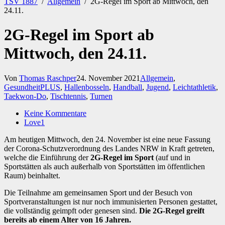
TSV 1887
/
Allgemein
/
2G-Regel im Sport ab Mittwoch, den
24.11.
2G-Regel im Sport ab
Mittwoch, den 24.11.
Von
Thomas Raschper
24. November 2021
Allgemein
,
GesundheitPLUS
,
Hallenbosseln
,
Handball
,
Jugend
,
Leichtathletik
,
Taekwon-Do
,
Tischtennis
,
Turnen
Keine Kommentare
Love
1
Am heutigen Mittwoch, den 24. November ist eine neue Fassung
der Corona-Schutzverordnung des Landes NRW in Kraft getreten,
welche die Einführung der
2G-Regel im Sport
(auf und in
Sportstätten als auch außerhalb von Sportstätten im öffentlichen
Raum) beinhaltet.
Die Teilnahme am gemeinsamen Sport und der Besuch von
Sportveranstaltungen ist nur noch immunisierten Personen gestattet,
die vollständig geimpft oder genesen sind.
Die 2G-Regel greift
bereits ab einem Alter von 16 Jahren.