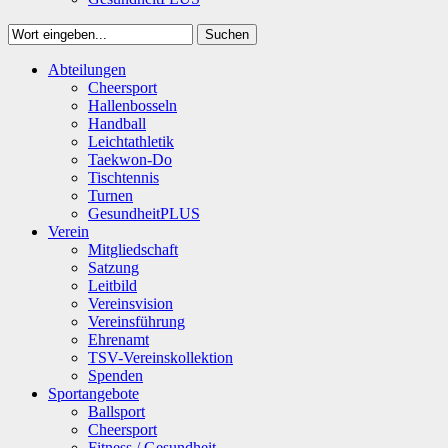
Suchen
Close
Abteilungen
Suchen
Cheersport
Hallenbosseln
Handball
Leichtathletik
Taekwon-Do
Tischtennis
Turnen
GesundheitPLUS
Verein
Mitgliedschaft
Satzung
Leitbild
Vereinsvision
Vereinsführung
Ehrenamt
TSV-Vereinskollektion
Spenden
Sportangebote
Ballsport
Cheersport
Fitness / Gesundheit