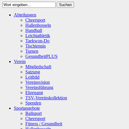
Suchen
Close
Abteilungen
Suchen
Cheersport
Hallenbosseln
Handball
Leichtathletik
Taekwon-Do
Tischtennis
Turnen
GesundheitPLUS
Verein
Mitgliedschaft
Satzung
Leitbild
Vereinsvision
Vereinsführung
Ehrenamt
TSV-Vereinskollektion
Spenden
Sportangebote
Ballsport
Cheersport
Fitness / Gesundheit
Hallenbosseln