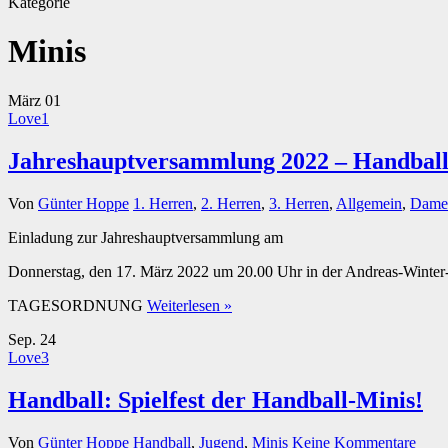
Kategorie
Minis
März
01
Love
1
Jahreshauptversammlung 2022 – Handbal
Von
Günter Hoppe
1. Herren
,
2. Herren
,
3. Herren
,
Allgemein
,
Dame
Einladung zur Jahreshauptversammlung am
Donnerstag, den 17. März 2022 um 20.00 Uhr in der Andreas-Winter-
TAGESORDNUNG
Weiterlesen »
Sep.
24
Love
3
Handball: Spielfest der Handball-Minis!
Von
Günter Hoppe
Handball
,
Jugend
,
Minis
Keine Kommentare