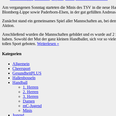
Am vergangenen Sonntag starteten die Minis des TSV in die neue Han
Blomberg-Lippe sowie Paderborn-Elsen, in der gut gefüllten Andreas
Zunächst stand ein gemeinsames Spiel aller Mannschaften an, bei de
Aktion.
Anschließend wurden die Mannschaften gebildet und es wurde auf 2 Spie
haben. Sowohl der Mut der ganz kleinen Handballer, sich vor so viel
tollen Sport geboten.
Weiterlesen »
Kategorien
Allgemein
Cheersport
GesundheitPLUS
Hallenbosseln
Handball
1. Herren
2. Herren
3. Herren
Damen
mC-Jugend
Minis
Jugend