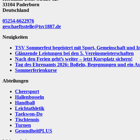
33104 Paderborn
Deutschland
05254-6622976
geschaeftsstelle@tsv1887.de
Neuigkeiten
TSV Sommerfest begeistert mit Sport, Gemeinschaft und I
Glänzende Leistungen bei den 5. Vereinsmeisterschaften
Nach den Ferien geht’s weiter – jetzt Kursplatz sichern!
Tag des Ehrenamts 2026: Boßeln, Begegnungen und ein Aus
Sommerferienkurse
Abteilungen
Cheersport
Hallenbosseln
Handball
Leichtathletik
Taekwon-Do
Tischtennis
Turnen
GesundheitPLUS