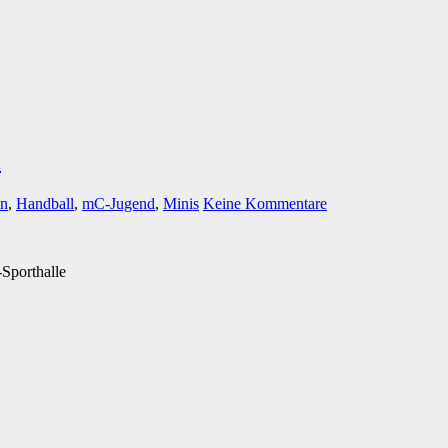
l
n
,
Handball
,
mC-Jugend
,
Minis
Keine Kommentare
Sporthalle