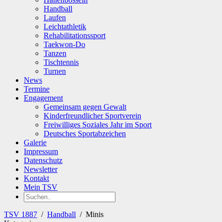
Handball
Laufen
Leichtathletik
Rehabilitationssport
Taekwon-Do
Tanzen
Tischtennis
Turnen
News
Termine
Engagement
Gemeinsam gegen Gewalt
Kinderfreundlicher Sportverein
Freiwilliges Soziales Jahr im Sport
Deutsches Sportabzeichen
Galerie
Impressum
Datenschutz
Newsletter
Kontakt
Mein TSV
TSV 1887
/
Handball
/
Minis