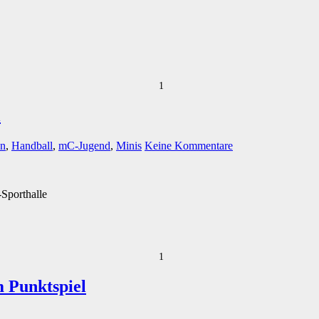
1
l
n
,
Handball
,
mC-Jugend
,
Minis
Keine Kommentare
Sporthalle
1
m Punktspiel