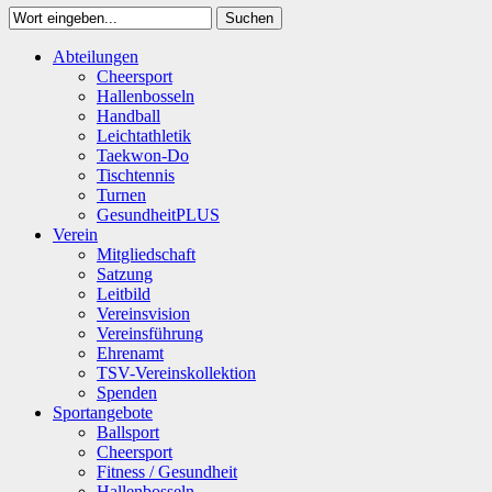
Suchen
Close
Abteilungen
Suchen
Cheersport
Hallenbosseln
Handball
Leichtathletik
Taekwon-Do
Tischtennis
Turnen
GesundheitPLUS
Verein
Mitgliedschaft
Satzung
Leitbild
Vereinsvision
Vereinsführung
Ehrenamt
TSV-Vereinskollektion
Spenden
Sportangebote
Ballsport
Cheersport
Fitness / Gesundheit
Hallenbosseln