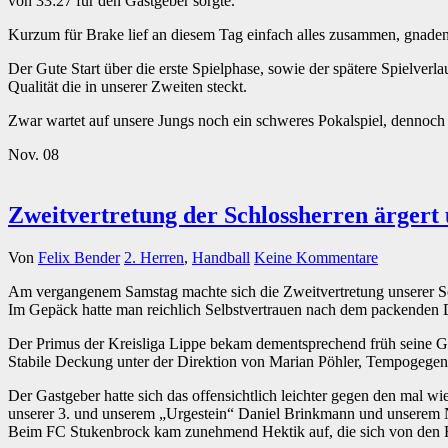
von 33:27 für den Gastgeber sorgte.
Kurzum für Brake lief an diesem Tag einfach alles zusammen, gnadenl
Der Gute Start über die erste Spielphase, sowie der spätere Spielverl
Qualität die in unserer Zweiten steckt.
Zwar wartet auf unsere Jungs noch ein schweres Pokalspiel, dennoch i
Nov.
08
Zweitvertretung der Schlossherren ärgert
Von
Felix Bender
2. Herren
,
Handball
Keine Kommentare
Am vergangenem Samstag machte sich die Zweitvertretung unserer Sc
Im Gepäck hatte man reichlich Selbstvertrauen nach dem packenden
Der Primus der Kreisliga Lippe bekam dementsprechend früh seine Gren
Stabile Deckung unter der Direktion von Marian Pöhler, Tempogegen
Der Gastgeber hatte sich das offensichtlich leichter gegen den mal w
unserer 3. und unserem „Urgestein“ Daniel Brinkmann und unserem
Beim FC Stukenbrock kam zunehmend Hektik auf, die sich von den Rä