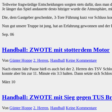
Teilweise fragwürdige Entscheidungen sorgten stets dafür, dass man
Je länger das Spiel andauerte desto hitziger wurde die Atmosphäre, 
Die, dem Gastgeber geschenkte, 3-Tore Führung kurz vor Schluss ko
Nun gut unsere Truppe ist jung, hat an Erfahrung gewonnen und d
Sep.
06
Handball: ZWOTE mit stotterdem Motor
Von
Günter Hoppe
2. Herren
,
Handball
Keine Kommentare
Nach einem Jahr Pause hieß es auch bei der 2. Herren des TSV Schl
konnte aber bis zur 11. Minute ein 3:3 halten. Dann setzte sich Schl
März
10
Handball: ZWOTE mit Sieg gegen TUS B
Von
Günter Hoppe
2. Herren
,
Handball
Keine Kommentare