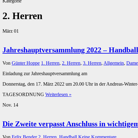
Kategorie
2. Herren
März
01
Jahreshauptversammlung 2022 – Handbal
Von
Günter Hoppe
1. Herren
,
2. Herren
,
3. Herren
,
Allgemein
,
Dame
Einladung zur Jahreshauptversammlung am
Donnerstag, den 17. März 2022 um 20.00 Uhr in der Andreas-Winter-
TAGESORDNUNG
Weiterlesen »
Nov.
14
Die Zweite verpasst Anschluss in wichtige
Von
Felix Bender
2. Herren
,
Handball
Keine Kommentare