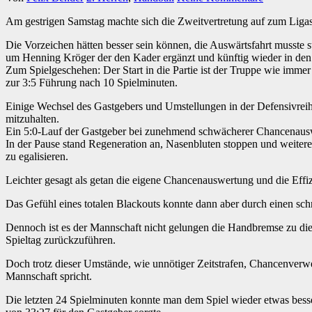
Am gestrigen Samstag machte sich die Zweitvertretung auf zum Liga
Die Vorzeichen hätten besser sein können, die Auswärtsfahrt musste st
um Henning Kröger der den Kader ergänzt und künftig wieder in den 
Zum Spielgeschehen: Der Start in die Partie ist der Truppe wie immer
zur 3:5 Führung nach 10 Spielminuten.
Einige Wechsel des Gastgebers und Umstellungen in der Defensivreihe
mitzuhalten.
Ein 5:0-Lauf der Gastgeber bei zunehmend schwächerer Chancenausw
In der Pause stand Regeneration an, Nasenbluten stoppen und weiter
zu egalisieren.
Leichter gesagt als getan die eigene Chancenauswertung und die Effi
Das Gefühl eines totalen Blackouts konnte dann aber durch einen s
Dennoch ist es der Mannschaft nicht gelungen die Handbremse zu di
Spieltag zurückzuführen.
Doch trotz dieser Umstände, wie unnötiger Zeitstrafen, Chancenverwer
Mannschaft spricht.
Die letzten 24 Spielminuten konnte man dem Spiel wieder etwas besse