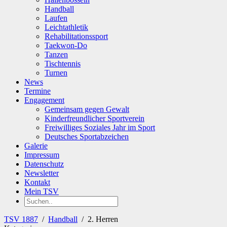
Handball
Laufen
Leichtathletik
Rehabilitationssport
Taekwon-Do
Tanzen
Tischtennis
Turnen
News
Termine
Engagement
Gemeinsam gegen Gewalt
Kinderfreundlicher Sportverein
Freiwilliges Soziales Jahr im Sport
Deutsches Sportabzeichen
Galerie
Impressum
Datenschutz
Newsletter
Kontakt
Mein TSV
TSV 1887
/
Handball
/
2. Herren