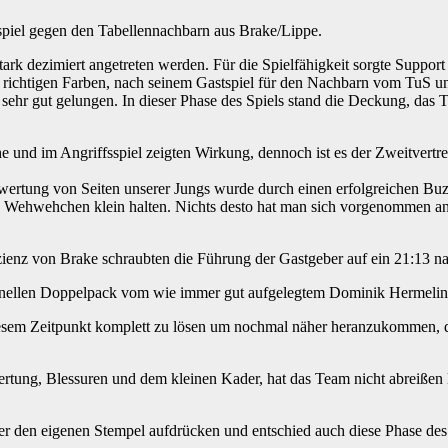
spiel gegen den Tabellennachbarn aus Brake/Lippe.
ark dezimiert angetreten werden. Für die Spielfähigkeit sorgte Support
richtigen Farben, nach seinem Gastspiel für den Nachbarn vom TuS und
 sehr gut gelungen. In dieser Phase des Spiels stand die Deckung, das
 und im Angriffsspiel zeigten Wirkung, dennoch ist es der Zweitvertr
ertung von Seiten unserer Jungs wurde durch einen erfolgreichen Bu
e Wehwehchen klein halten. Nichts desto hat man sich vorgenommen an 
zienz von Brake schraubten die Führung der Gastgeber auf ein 21:13 n
chnellen Doppelpack vom wie immer gut aufgelegtem Dominik Hermelin
esem Zeitpunkt komplett zu lösen um nochmal näher heranzukommen, das
tung, Blessuren und dem kleinen Kader, hat das Team nicht abreißen la
r den eigenen Stempel aufdrücken und entschied auch diese Phase des S