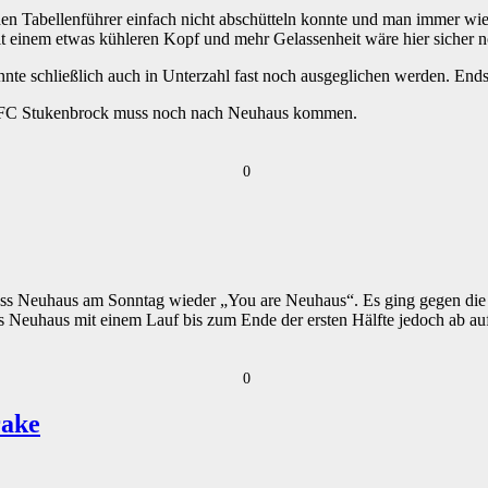
 den Tabellenführer einfach nicht abschütteln konnte und man immer w
mit einem etwas kühleren Kopf und mehr Gelassenheit wäre hier sicher 
nnte schließlich auch in Unterzahl fast noch ausgeglichen werden. E
er FC Stukenbrock muss noch nach Neuhaus kommen.
0
oss Neuhaus am Sonntag wieder „You are Neuhaus“. Es ging gegen die
oss Neuhaus mit einem Lauf bis zum Ende der ersten Hälfte jedoch ab au
0
rake