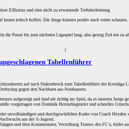
ose Effizienz und eine nicht zu erwartende Torhüterleistung.
auf lassen jedoch hoffen. Die Jungs können positiv nach vorne schauen, s
st die Pause bis zum nächsten Ligaspiel lang, also genug Zeit um zu al
1
 ungeschlagenen Tabellenführer
hlossherren auf nach Stukenbrock zum Tabellenführer der Kreisliga L
 Derbysieg gegen den Nachbarn aus Nesthausen.
zen aufgezeigt und fand nie richtig ins Spiel, da es unseren Jungs ge
stöße vorgetragen von Dominik Hermelingmeier und schnelles Umschal
ieder unvollständigen und durchgewürfelten Kader von Coach Heyden vor
 Nachwuchs aus der A-Jugend.
ngen und dem Kommentator, Verzeihung Trainer, des FC’s, leider auch