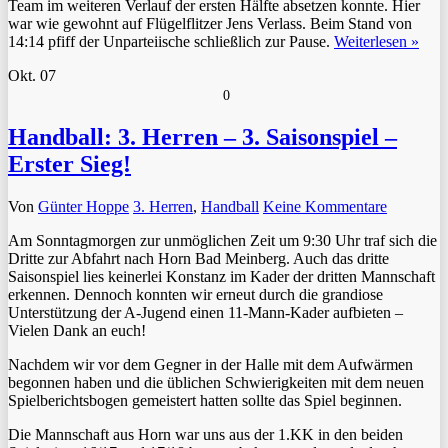
Team im weiteren Verlauf der ersten Hälfte absetzen konnte. Hier
war wie gewohnt auf Flügelflitzer Jens Verlass. Beim Stand von
14:14 pfiff der Unparteiische schließlich zur Pause.
Weiterlesen »
Okt.
07
0
Handball: 3. Herren – 3. Saisonspiel –
Erster Sieg!
Von
Günter Hoppe
3. Herren
,
Handball
Keine Kommentare
Am Sonntagmorgen zur unmöglichen Zeit um 9:30 Uhr traf sich die
Dritte zur Abfahrt nach Horn Bad Meinberg. Auch das dritte
Saisonspiel lies keinerlei Konstanz im Kader der dritten Mannschaft
erkennen. Dennoch konnten wir erneut durch die grandiose
Unterstützung der A-Jugend einen 11-Mann-Kader aufbieten –
Vielen Dank an euch!
Nachdem wir vor dem Gegner in der Halle mit dem Aufwärmen
begonnen haben und die üblichen Schwierigkeiten mit dem neuen
Spielberichtsbogen gemeistert hatten sollte das Spiel beginnen.
Die Mannschaft aus Horn war uns aus der 1.KK in den beiden