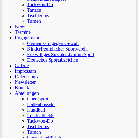
Taekwon-Do
Tanzen
Tischtennis
Turnen
News
Termine
Engagement
Gemeinsam gegen Gewalt
Kinderfreundlicher Sportverein
Freiwilliges Soziales Jahr im Sport
Deutsches Sportabzeichen
Galerie
Impressum
Datenschutz
Newsletter
Kontakt
Abteilungen
Cheersport
Hallenbosseln
Handball
Leichtathletik
Taekwon-Do
Tischtennis
Turnen
GesundheitPLUS