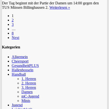
Der Tag beginnt mit der Partie der Damen um 14:00 gegen den
TUS Müssen Billinghausen 2.
Weiterlesen »
1
2
3
…
8
Next
Kategorien
Allgemein
Cheersport
GesundheitPLUS
Hallenbosseln
Handball
1. Herren
2. Herren
3. Herren
Damen
mC-Jugend
Minis
Jugend