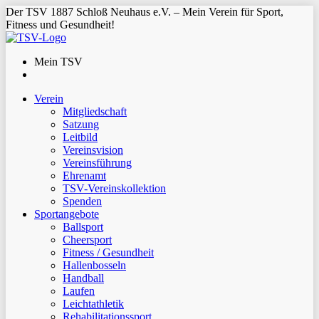
Der TSV 1887 Schloß Neuhaus e.V. – Mein Verein für Sport,
Fitness und Gesundheit!
Mein TSV
Verein
Mitgliedschaft
Satzung
Leitbild
Vereinsvision
Vereinsführung
Ehrenamt
TSV-Vereinskollektion
Spenden
Sportangebote
Ballsport
Cheersport
Fitness / Gesundheit
Hallenbosseln
Handball
Laufen
Leichtathletik
Rehabilitationssport