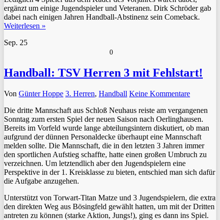
ergänzt um einige Jugendspieler und Veteranen. Dirk Schröder gab
dabei nach einigen Jahren Handball-Abstinenz sein Comeback.
Weiterlesen »
Sep.
25
0
Handball: TSV Herren 3 mit Fehlstart!
Von
Günter Hoppe
3. Herren
,
Handball
Keine Kommentare
Die dritte Mannschaft aus Schloß Neuhaus reiste am vergangenen
Sonntag zum ersten Spiel der neuen Saison nach Oerlinghausen.
Bereits im Vorfeld wurde lange abteilungsintern diskutiert, ob man
aufgrund der dünnen Personaldecke überhaupt eine Mannschaft
melden sollte. Die Mannschaft, die in den letzten 3 Jahren immer
den sportlichen Aufstieg schaffte, hatte einen großen Umbruch zu
verzeichnen. Um letztendlich aber den Jugendspielern eine
Perspektive in der 1. Kreisklasse zu bieten, entschied man sich dafür
die Aufgabe anzugehen.
Unterstützt von Torwart-Titan Matze und 3 Jugendspielern, die extra
den direkten Weg aus Bösingfeld gewählt hatten, um mit der Dritten
antreten zu können (starke Aktion, Jungs!), ging es dann ins Spiel.