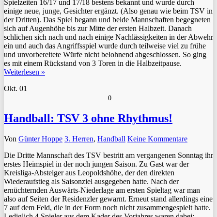
Spielzeiten 16/17 und 17/18 bestens bekannt und wurde durch
einige neue, junge, Gesichter ergänzt. (Also genau wie beim TSV in
der Dritten). Das Spiel begann und beide Mannschaften begegneten
sich auf Augenhöhe bis zur Mitte der ersten Halbzeit. Danach
schlichen sich nach und nach einige Nachlässigkeiten in der Abwehr
ein und auch das Angriffsspiel wurde durch teilweise viel zu frühe
und unvorbereitete Würfe nicht belohnend abgeschlossen. So ging
es mit einem Rückstand von 3 Toren in die Halbzeitpause.
Weiterlesen »
Okt.
01
0
Handball: TSV 3 ohne Rhythmus!
Von
Günter Hoppe
3. Herren
,
Handball
Keine Kommentare
Die Dritte Mannschaft des TSV bestritt am vergangenen Sonntag ihr
erstes Heimspiel in der noch jungen Saison. Zu Gast war der
Kreisliga-Absteiger aus Leopoldshöhe, der den direkten
Wiederaufstieg als Saisonziel ausgegeben hatte. Nach der
ernüchternden Auswärts-Niederlage am ersten Spieltag war man
also auf Seiten der Residenzler gewarnt. Erneut stand allerdings eine
7 auf dem Feld, die in der Form noch nicht zusammengespielt hatte.
Lediglich 4 Spieler aus dem Kader des Vorjahres waren dabei;