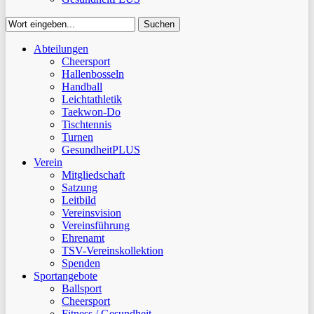
Suchen
Close
Abteilungen
Suchen
Cheersport
Hallenbosseln
Handball
Leichtathletik
Taekwon-Do
Tischtennis
Turnen
GesundheitPLUS
Verein
Mitgliedschaft
Satzung
Leitbild
Vereinsvision
Vereinsführung
Ehrenamt
TSV-Vereinskollektion
Spenden
Sportangebote
Ballsport
Cheersport
Fitness / Gesundheit