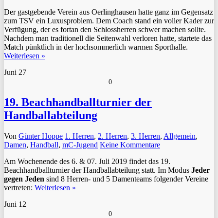
Der gastgebende Verein aus Oerlinghausen hatte ganz im Gegensatz
zum TSV ein Luxusproblem. Dem Coach stand ein voller Kader zur
Verfügung, der es fortan den Schlossherren schwer machen sollte.
Nachdem man traditionell die Seitenwahl verloren hatte, startete das
Match pünktlich in der hochsommerlich warmen Sporthalle.
Weiterlesen »
Juni
27
0
19. Beachhandballturnier der
Handballabteilung
Von
Günter Hoppe
1. Herren
,
2. Herren
,
3. Herren
,
Allgemein
,
Damen
,
Handball
,
mC-Jugend
Keine Kommentare
Am Wochenende des 6. & 07. Juli 2019 findet das 19.
Beachhandballturnier der Handballabteilung statt. Im Modus
Jeder
gegen Jeden
sind 8 Herren- und 5 Damenteams folgender Vereine
vertreten:
Weiterlesen »
Juni
12
0