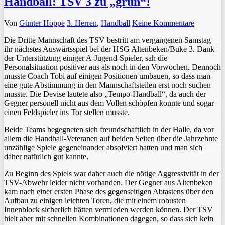
Handball: TSV 3 zu „grün“!
Von
Günter Hoppe
3. Herren
,
Handball
Keine Kommentare
Die Dritte Mannschaft des TSV bestritt am vergangenen Samstag
ihr nächstes Auswärtsspiel bei der HSG Altenbeken/Buke 3. Dank
der Unterstützung einiger A-Jugend-Spieler, sah die
Personalsituation positiver aus als noch in den Vorwochen. Dennoch
musste Coach Tobi auf einigen Positionen umbauen, so dass man
eine gute Abstimmung in den Mannschaftsteilen erst noch suchen
musste. Die Devise lautete also „Tempo-Handball“, da auch der
Gegner personell nicht aus dem Vollen schöpfen konnte und sogar
einen Feldspieler ins Tor stellen musste.
Beide Teams begegneten sich freundschaftlich in der Halle, da vor
allem die Handball-Veteranen auf beiden Seiten über die Jahrzehnte
unzählige Spiele gegeneinander absolviert hatten und man sich
daher natürlich gut kannte.
Zu Beginn des Spiels war daher auch die nötige Aggressivität in der
TSV-Abwehr leider nicht vorhanden. Der Gegner aus Altenbeken
kam nach einer ersten Phase des gegenseitigen Abtastens über den
Aufbau zu einigen leichten Toren, die mit einem robusten
Innenblock sicherlich hätten vermieden werden können. Der TSV
hielt aber mit schnellen Kombinationen dagegen, so dass sich kein