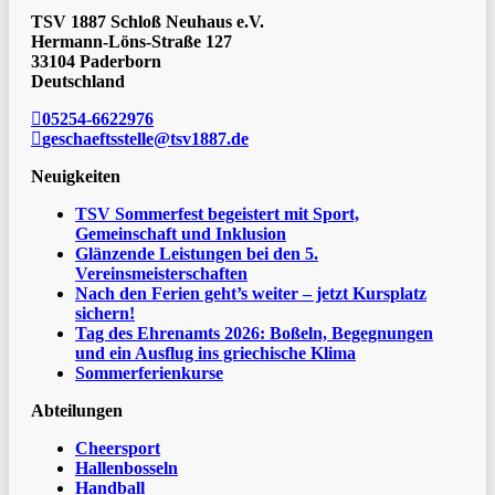
TSV 1887 Schloß Neuhaus e.V.
Hermann-Löns-Straße 127
33104 Paderborn
Deutschland
05254-6622976
geschaeftsstelle@tsv1887.de
Neuigkeiten
TSV Sommerfest begeistert mit Sport,
Gemeinschaft und Inklusion
Glänzende Leistungen bei den 5.
Vereinsmeisterschaften
Nach den Ferien geht’s weiter – jetzt Kursplatz
sichern!
Tag des Ehrenamts 2026: Boßeln, Begegnungen
und ein Ausflug ins griechische Klima
Sommerferienkurse
Abteilungen
Cheersport
Hallenbosseln
Handball