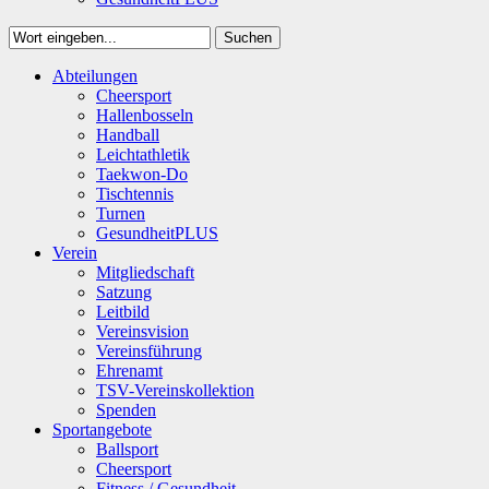
Suchen
Close
Abteilungen
Suchen
Cheersport
Hallenbosseln
Handball
Leichtathletik
Taekwon-Do
Tischtennis
Turnen
GesundheitPLUS
Verein
Mitgliedschaft
Satzung
Leitbild
Vereinsvision
Vereinsführung
Ehrenamt
TSV-Vereinskollektion
Spenden
Sportangebote
Ballsport
Cheersport
Fitness / Gesundheit