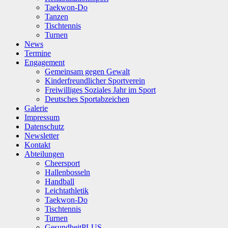
Taekwon-Do
Tanzen
Tischtennis
Turnen
News
Termine
Engagement
Gemeinsam gegen Gewalt
Kinderfreundlicher Sportverein
Freiwilliges Soziales Jahr im Sport
Deutsches Sportabzeichen
Galerie
Impressum
Datenschutz
Newsletter
Kontakt
Abteilungen
Cheersport
Hallenbosseln
Handball
Leichtathletik
Taekwon-Do
Tischtennis
Turnen
GesundheitPLUS