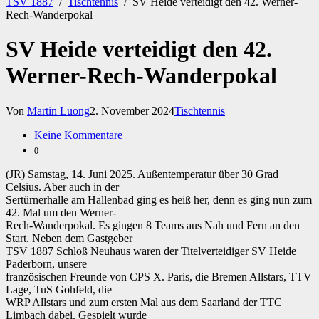
TSV 1887
/
Tischtennis
/
SV Heide verteidigt den 42. Werner-
Rech-Wanderpokal
SV Heide verteidigt den 42.
Werner-Rech-Wanderpokal
Von
Martin Luong
2. November 2024
Tischtennis
Keine Kommentare
0
(JR) Samstag, 14. Juni 2025. Außentemperatur über 30 Grad
Celsius. Aber auch in der
Sertürnerhalle am Hallenbad ging es heiß her, denn es ging nun zum
42. Mal um den Werner-
Rech-Wanderpokal. Es gingen 8 Teams aus Nah und Fern an den
Start. Neben dem Gastgeber
TSV 1887 Schloß Neuhaus waren der Titelverteidiger SV Heide
Paderborn, unsere
französischen Freunde von CPS X. Paris, die Bremen Allstars, TTV
Lage, TuS Gohfeld, die
WRP Allstars und zum ersten Mal aus dem Saarland der TTC
Limbach dabei. Gespielt wurde