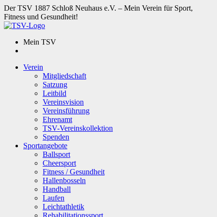
Der TSV 1887 Schloß Neuhaus e.V. – Mein Verein für Sport,
Fitness und Gesundheit!
Mein TSV
Verein
Mitgliedschaft
Satzung
Leitbild
Vereinsvision
Vereinsführung
Ehrenamt
TSV-Vereinskollektion
Spenden
Sportangebote
Ballsport
Cheersport
Fitness / Gesundheit
Hallenbosseln
Handball
Laufen
Leichtathletik
Rehabilitationssport