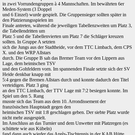
in zwei Vorrundengruppen à 4 Mannschaften. Im bewährten 6er
Meden-System (3 Doppel
und 6 Einzel) wurde gespielt. Die Gruppensieger sollten später in
den Platzierungsspielen im
Finale antreten, während die jeweiligen Tabellenzweiten um Platz 3,
die Tabellendritten um
Platz 5 und die Tabellenvierten um Platz 7 die Schläger kreuzen
sollten. In Gruppe A setzten
sich die Jungs aus der Stadtheide, vor dem TTC Limbach, dem CPS
X. und den WRP Allstars
durch. Die Gruppe B sah das Bremer Team vor den Lippern aus
Lage, dem heimischen TSV
und den Gohfeldern vorn. Im spannenden Finale setzte sich der SV
Heide denkbar knapp mit
5:4 gegen die Bremen Allstars durch und konnte dadurch den Titel
verteidigen. Platz 3 ging
an den TTC Limbach, der TTV Lage mit 7:2 besiegen konnte. Im
Spiel um den 5. Rang
musste sich das Team aus dem 10. Arrondissement der
französischen Hauptstadt gegen den
heimischen TSV mit 1:8 geschlagen geben. Der siebte Platz wurde
nicht mehr ausgespielt.
Im Anschluss an das Turnier und dem Unwetter mit Platzregen (es
schüttete wie aus Kübeln)
fand dann auch wieder das Après-Tischtennis in der KAB Hütte