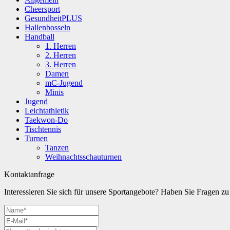
Cheersport
GesundheitPLUS
Hallenbosseln
Handball
1. Herren
2. Herren
3. Herren
Damen
mC-Jugend
Minis
Jugend
Leichtathletik
Taekwon-Do
Tischtennis
Turnen
Tanzen
Weihnachtsschauturnen
Kontaktanfrage
Interessieren Sie sich für unsere Sportangebote? Haben Sie Fragen 