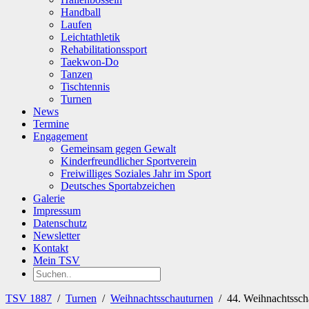
Handball
Laufen
Leichtathletik
Rehabilitationssport
Taekwon-Do
Tanzen
Tischtennis
Turnen
News
Termine
Engagement
Gemeinsam gegen Gewalt
Kinderfreundlicher Sportverein
Freiwilliges Soziales Jahr im Sport
Deutsches Sportabzeichen
Galerie
Impressum
Datenschutz
Newsletter
Kontakt
Mein TSV
TSV 1887
/
Turnen
/
Weihnachtsschauturnen
/
44. Weihnachtssch