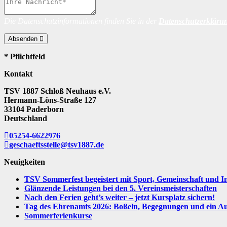
Die Datenschutzinformationen finden Sie in der
Datenschutzerkläru
Absenden
* Pflichtfeld
Kontakt
TSV 1887 Schloß Neuhaus e.V.
Hermann-Löns-Straße 127
33104 Paderborn
Deutschland
05254-6622976
geschaeftsstelle@tsv1887.de
Neuigkeiten
TSV Sommerfest begeistert mit Sport, Gemeinschaft und I
Glänzende Leistungen bei den 5. Vereinsmeisterschaften
Nach den Ferien geht’s weiter – jetzt Kursplatz sichern!
Tag des Ehrenamts 2026: Boßeln, Begegnungen und ein Aus
Sommerferienkurse