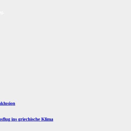
ng
.
nklusion
flug ins griechische Klima