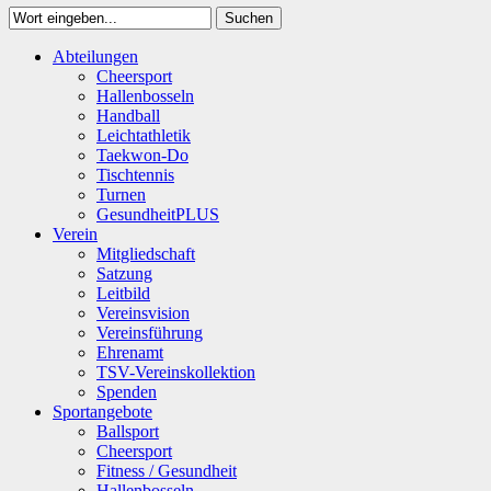
Suchen
Close
Abteilungen
Suchen
Cheersport
Hallenbosseln
Handball
Leichtathletik
Taekwon-Do
Tischtennis
Turnen
GesundheitPLUS
Verein
Mitgliedschaft
Satzung
Leitbild
Vereinsvision
Vereinsführung
Ehrenamt
TSV-Vereinskollektion
Spenden
Sportangebote
Ballsport
Cheersport
Fitness / Gesundheit
Hallenbosseln