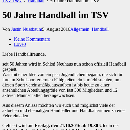
TSV 1887
/
Handball
/
50 Jahre Handball im TSV
50 Jahre Handball im TSV
Von
Justin Nussbaum
5. August 2016
Allgemein
,
Handball
Keine Kommentare
Love
0
Liebe Handballfreunde,
seit 50 Jahren wird in Schloß Neuhaus nun schon offiziell Handball
gespielt.
Was mit einer Idee von ein paar Jugendlichen begann, die sich für
ihre im Schulsport erlernten Fähigkeiten ein Umfeld suchten, um
diesen Sport vereinsmäßig auszuüben ist bis heute zu einer
ansehnlichen Abteilungsgröße von fast 300 Mitgliedern und 12
aktiven Mannschaften herangewachsen.
Aus diesem Anlass möchten wir euch und möglichst viele der
aktuellen und ehemaligen Handballer und Handballerinnen zu einer
Feier einladen.
Gefeiert wird am
Freitag, den 21.10.2016 ab 19.30 Uhr
in der