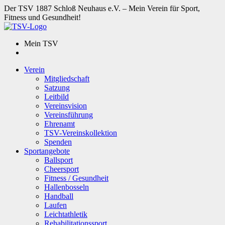
Der TSV 1887 Schloß Neuhaus e.V. – Mein Verein für Sport,
Fitness und Gesundheit!
Mein TSV
Verein
Mitgliedschaft
Satzung
Leitbild
Vereinsvision
Vereinsführung
Ehrenamt
TSV-Vereinskollektion
Spenden
Sportangebote
Ballsport
Cheersport
Fitness / Gesundheit
Hallenbosseln
Handball
Laufen
Leichtathletik
Rehabilitationssport