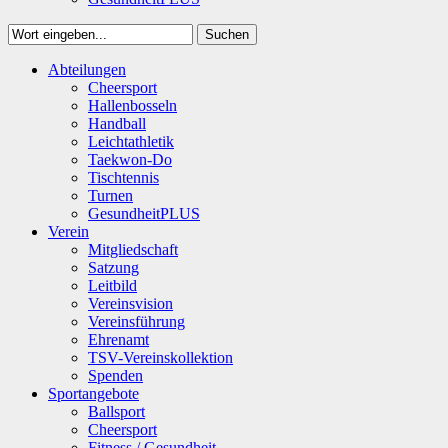
Suchen
Close
Abteilungen
Suchen
Cheersport
Hallenbosseln
Handball
Leichtathletik
Taekwon-Do
Tischtennis
Turnen
GesundheitPLUS
Verein
Mitgliedschaft
Satzung
Leitbild
Vereinsvision
Vereinsführung
Ehrenamt
TSV-Vereinskollektion
Spenden
Sportangebote
Ballsport
Cheersport
Fitness / Gesundheit