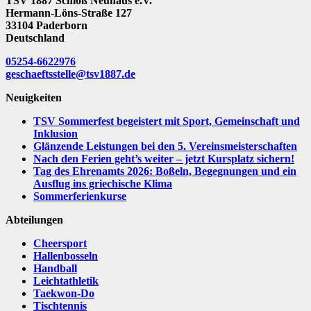
TSV 1887 Schloß Neuhaus e.V.
Hermann-Löns-Straße 127
33104 Paderborn
Deutschland
05254-6622976
geschaeftsstelle@tsv1887.de
Neuigkeiten
TSV Sommerfest begeistert mit Sport, Gemeinschaft und
Inklusion
Glänzende Leistungen bei den 5. Vereinsmeisterschaften
Nach den Ferien geht’s weiter – jetzt Kursplatz sichern!
Tag des Ehrenamts 2026: Boßeln, Begegnungen und ein
Ausflug ins griechische Klima
Sommerferienkurse
Abteilungen
Cheersport
Hallenbosseln
Handball
Leichtathletik
Taekwon-Do
Tischtennis