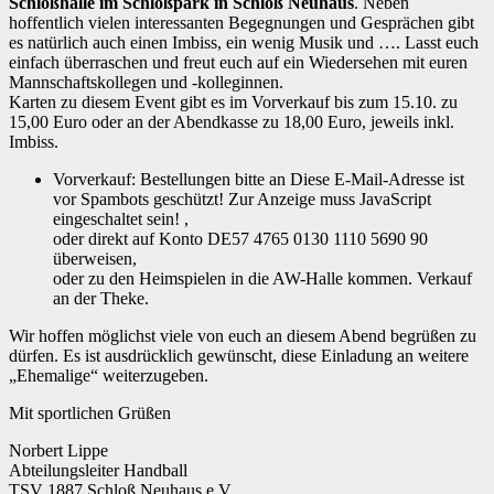
Schloßhalle im Schloßpark in Schloß Neuhaus
. Neben
hoffentlich vielen interessanten Begegnungen und Gesprächen gibt
es natürlich auch einen Imbiss, ein wenig Musik und …. Lasst euch
einfach überraschen und freut euch auf ein Wiedersehen mit euren
Mannschaftskollegen und -kolleginnen.
Karten zu diesem Event gibt es im Vorverkauf bis zum 15.10. zu
15,00 Euro oder an der Abendkasse zu 18,00 Euro, jeweils inkl.
Imbiss.
Vorverkauf: Bestellungen bitte an
Diese E-Mail-Adresse ist
vor Spambots geschützt! Zur Anzeige muss JavaScript
eingeschaltet sein!
,
oder direkt auf Konto DE57 4765 0130 1110 5690 90
überweisen,
oder zu den Heimspielen in die AW-Halle kommen. Verkauf
an der Theke.
Wir hoffen möglichst viele von euch an diesem Abend begrüßen zu
dürfen. Es ist ausdrücklich gewünscht, diese Einladung an weitere
„Ehemalige“ weiterzugeben.
Mit sportlichen Grüßen
Norbert Lippe
Abteilungsleiter Handball
TSV 1887 Schloß Neuhaus e.V.