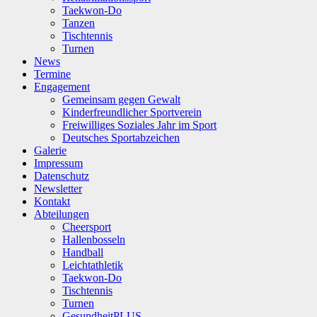
Taekwon-Do
Tanzen
Tischtennis
Turnen
News
Termine
Engagement
Gemeinsam gegen Gewalt
Kinderfreundlicher Sportverein
Freiwilliges Soziales Jahr im Sport
Deutsches Sportabzeichen
Galerie
Impressum
Datenschutz
Newsletter
Kontakt
Abteilungen
Cheersport
Hallenbosseln
Handball
Leichtathletik
Taekwon-Do
Tischtennis
Turnen
GesundheitPLUS