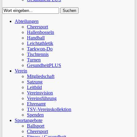
Suchen
Close
Abteilungen
Suchen
Cheersport
Hallenbosseln
Handball
Leichtathletik
Taekwon-Do
Tischtennis
Turnen
GesundheitPLUS
Verein
Mitgliedschaft
Satzung
Leitbild
Vereinsvision
Vereinsführung
Ehrenamt
TSV-Vereinskollektion
Spenden
Sportangebote
Ballsport
Cheersport
Fitness / Gesundheit