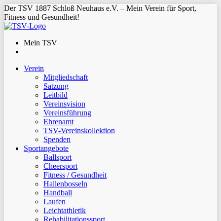
Der TSV 1887 Schloß Neuhaus e.V. – Mein Verein für Sport,
Fitness und Gesundheit!
Mein TSV
Verein
Mitgliedschaft
Satzung
Leitbild
Vereinsvision
Vereinsführung
Ehrenamt
TSV-Vereinskollektion
Spenden
Sportangebote
Ballsport
Cheersport
Fitness / Gesundheit
Hallenbosseln
Handball
Laufen
Leichtathletik
Rehabilitationssport