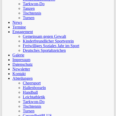
Taekwon-Do
Tanzen
Tischtennis
Turnen
News
Termine
Engagement
Gemeinsam gegen Gewalt
Kinderfreundlicher Sportverein
Freiwilliges Soziales Jahr im Sport
Deutsches Sportabzeichen
Galerie
Impressum
Datenschutz
Newsletter
Kontakt
Abteilungen
Cheersport
Hallenbosseln
Handball
Leichtathletik
Taekwon-Do
Tischtennis
Turnen
GesundheitPLUS