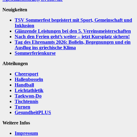
Neuigkeiten
TSV Sommerfest begeistert mit Sport, Gemeinschaft und
Inklusion
Glänzende Leistungen bei den 5. Vereinsmeisterschaften
Nach den Ferien geht’s weiter – jetzt Kursplatz sichern!
Tag des Ehrenamts 2026: Boßeln, Begegnungen und ein
Ausflug ins griechische Klima
Sommerferienkurse
Abteilungen
Cheersport
Hallenbosseln
Handball
Leichtathletik
Taekwon-Do
Tischtennis
Turnen
GesundheitPLUS
Weitere Infos
Impressum