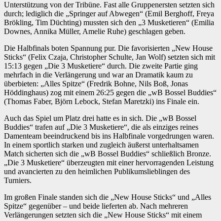
Unterstützung von der Tribüne. Fast alle Gruppenersten setzten sich
durch; lediglich die „Springer auf Abwegen“ (Emil Berghoff, Freya
Brökling, Tim Düchting) mussten sich den „3 Musketieren“ (Emilia
Downes, Annika Müller, Amelie Ruhe) geschlagen geben.
Die Halbfinals boten Spannung pur. Die favorisierten „New House
Sticks“ (Felix Czaja, Christopher Schulte, Jan Wolf) setzten sich mit
15:13 gegen „Die 3 Musketiere“ durch. Die zweite Partie ging
mehrfach in die Verlängerung und war an Dramatik kaum zu
überbieten: „Alles Spitze“ (Fredrik Bohne, Nils Boß, Jonas
Höddinghaus) zog mit einem 26:25 gegen die „wB Bossel Buddies“
(Thomas Faber, Björn Lebock, Stefan Maretzki) ins Finale ein.
Auch das Spiel um Platz drei hatte es in sich. Die „wB Bossel
Buddies“ trafen auf „Die 3 Musketiere“, die als einziges reines
Damenteam beeindruckend bis ins Halbfinale vorgedrungen waren.
In einem sportlich starken und zugleich äußerst unterhaltsamen
Match sicherten sich die „wB Bossel Buddies“ schließlich Bronze.
„Die 3 Musketiere“ überzeugten mit einer hervorragenden Leistung
und avancierten zu den heimlichen Publikumslieblingen des
Turniers.
Im großen Finale standen sich die „New House Sticks“ und „Alles
Spitze“ gegenüber – und beide lieferten ab. Nach mehreren
Verlängerungen setzten sich die „New House Sticks“ mit einem