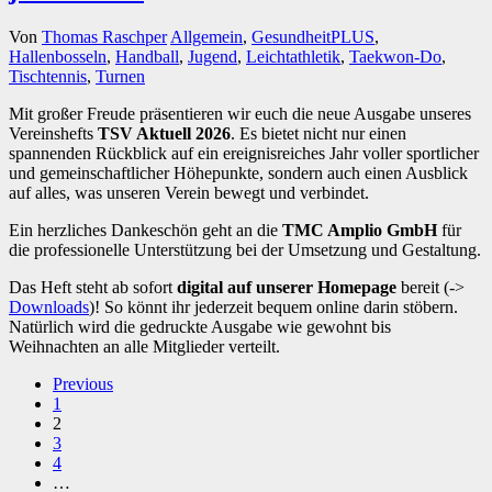
Von
Thomas Raschper
Allgemein
,
GesundheitPLUS
,
Hallenbosseln
,
Handball
,
Jugend
,
Leichtathletik
,
Taekwon-Do
,
Tischtennis
,
Turnen
Mit großer Freude präsentieren wir euch die neue Ausgabe unseres
Vereinshefts
TSV Aktuell 2026
. Es bietet nicht nur einen
spannenden Rückblick auf ein ereignisreiches Jahr voller sportlicher
und gemeinschaftlicher Höhepunkte, sondern auch einen Ausblick
auf alles, was unseren Verein bewegt und verbindet.
Ein herzliches Dankeschön geht an die
TMC Amplio GmbH
für
die professionelle Unterstützung bei der Umsetzung und Gestaltung.
Das Heft steht ab sofort
digital auf unserer Homepage
bereit (->
Downloads
)! So könnt ihr jederzeit bequem online darin stöbern.
Natürlich wird die gedruckte Ausgabe wie gewohnt bis
Weihnachten an alle Mitglieder verteilt.
Previous
1
2
3
4
…