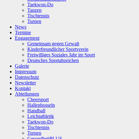
Taekwon-Do
Tanzen
Tischtennis
Turnen
News
Termine
Engagement
Gemeinsam gegen Gewalt
Kinderfreundlicher Sportverein
Freiwilliges Soziales Jahr im Sport
Deutsches Sportabzeichen
Galerie
Impressum
Datenschutz
Newsletter
Kontakt
Abteilungen
Cheersport
Hallenbosseln
Handball
Leichtathletik
Taekwon-Do
Tischtennis
Turnen
GesundheitPLUS