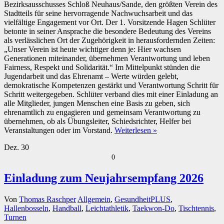
Bezirksausschusses Schloß Neuhaus/Sande, den größten Verein des
Stadtteils für seine hervorragende Nachwuchsarbeit und das
vielfältige Engagement vor Ort. Der 1. Vorsitzende Hagen Schlüter
betonte in seiner Ansprache die besondere Bedeutung des Vereins
als verlässlichen Ort der Zugehörigkeit in herausfordernden Zeiten:
„Unser Verein ist heute wichtiger denn je: Hier wachsen
Generationen miteinander, übernehmen Verantwortung und leben
Fairness, Respekt und Solidarität.“ Im Mittelpunkt stünden die
Jugendarbeit und das Ehrenamt – Werte würden gelebt,
demokratische Kompetenzen gestärkt und Verantwortung Schritt für
Schritt weitergegeben. Schlüter verband dies mit einer Einladung an
alle Mitglieder, jungen Menschen eine Basis zu geben, sich
ehrenamtlich zu engagieren und gemeinsam Verantwortung zu
übernehmen, ob als Übungsleiter, Schiedsrichter, Helfer bei
Veranstaltungen oder im Vorstand.
Weiterlesen »
Dez.
30
0
Einladung zum Neujahrsempfang 2026
Von
Thomas Raschper
Allgemein
,
GesundheitPLUS
,
Hallenbosseln
,
Handball
,
Leichtathletik
,
Taekwon-Do
,
Tischtennis
,
Turnen