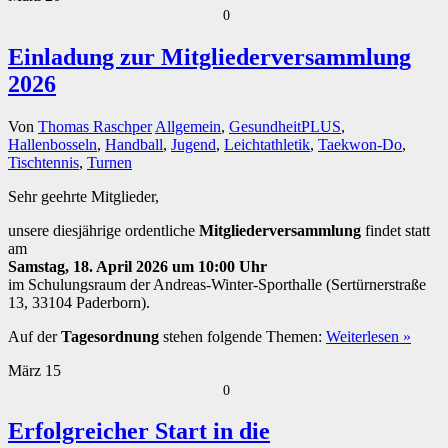
0
Einladung zur Mitgliederversammlung
2026
Von
Thomas Raschper
Allgemein
,
GesundheitPLUS
,
Hallenbosseln
,
Handball
,
Jugend
,
Leichtathletik
,
Taekwon-Do
,
Tischtennis
,
Turnen
Sehr geehrte Mitglieder,
unsere diesjährige ordentliche
Mitgliederversammlung
findet statt
am
Samstag, 18. April 2026 um 10:00 Uhr
im Schulungsraum der Andreas-Winter-Sporthalle (Sertürnerstraße
13, 33104 Paderborn).
Auf der
Tagesordnung
stehen folgende Themen:
Weiterlesen »
März
15
0
Erfolgreicher Start in die