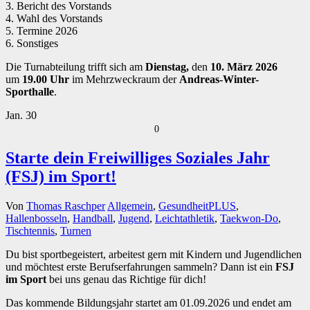
3. Bericht des Vorstands
4. Wahl des Vorstands
5. Termine 2026
6. Sonstiges
Die Turnabteilung trifft sich am
Dienstag,
den
10. März 2026
um
19.00 Uhr
im Mehrzweckraum der
Andreas-Winter-
Sporthalle
.
Jan.
30
0
Starte dein Freiwilliges Soziales Jahr
(FSJ) im Sport!
Von
Thomas Raschper
Allgemein
,
GesundheitPLUS
,
Hallenbosseln
,
Handball
,
Jugend
,
Leichtathletik
,
Taekwon-Do
,
Tischtennis
,
Turnen
Du bist sportbegeistert, arbeitest gern mit Kindern und Jugendlichen
und möchtest erste Berufserfahrungen sammeln? Dann ist ein
FSJ
im Sport
bei uns genau das Richtige für dich!
Das kommende Bildungsjahr startet am 01.09.2026 und endet am