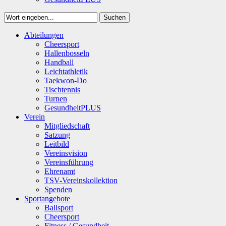
Suchen
Close
Abteilungen
Suchen
Cheersport
Hallenbosseln
Handball
Leichtathletik
Taekwon-Do
Tischtennis
Turnen
GesundheitPLUS
Verein
Mitgliedschaft
Satzung
Leitbild
Vereinsvision
Vereinsführung
Ehrenamt
TSV-Vereinskollektion
Spenden
Sportangebote
Ballsport
Cheersport
Fitness / Gesundheit