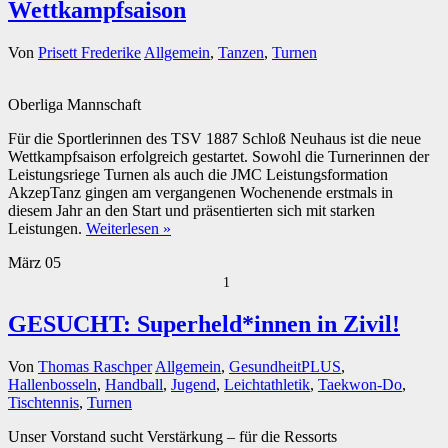
Wettkampfsaison
Von
Prisett Frederike
Allgemein
,
Tanzen
,
Turnen
Oberliga Mannschaft
Für die Sportlerinnen des TSV 1887 Schloß Neuhaus ist die neue
Wettkampfsaison erfolgreich gestartet. Sowohl die Turnerinnen der
Leistungsriege Turnen als auch die JMC Leistungsformation
AkzepTanz gingen am vergangenen Wochenende erstmals in
diesem Jahr an den Start und präsentierten sich mit starken
Leistungen.
Weiterlesen »
März
05
1
GESUCHT: Superheld*innen in Zivil!
Von
Thomas Raschper
Allgemein
,
GesundheitPLUS
,
Hallenbosseln
,
Handball
,
Jugend
,
Leichtathletik
,
Taekwon-Do
,
Tischtennis
,
Turnen
Unser Vorstand sucht Verstärkung – für die Ressorts