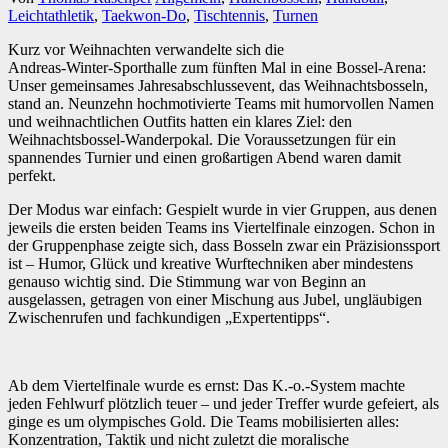
Leichtathletik
,
Taekwon-Do
,
Tischtennis
,
Turnen
Kurz vor Weihnachten verwandelte sich die
Andreas‑Winter‑Sporthalle zum fünften Mal in eine Bossel‑Arena:
Unser gemeinsames Jahresabschlussevent, das Weihnachtsbosseln,
stand an. Neunzehn hochmotivierte Teams mit humorvollen Namen
und weihnachtlichen Outfits hatten ein klares Ziel: den
Weihnachtsbossel‑Wanderpokal. Die Voraussetzungen für ein
spannendes Turnier und einen großartigen Abend waren damit
perfekt.
Der Modus war einfach: Gespielt wurde in vier Gruppen, aus denen
jeweils die ersten beiden Teams ins Viertelfinale einzogen. Schon in
der Gruppenphase zeigte sich, dass Bosseln zwar ein Präzisionssport
ist – Humor, Glück und kreative Wurftechniken aber mindestens
genauso wichtig sind. Die Stimmung war von Beginn an
ausgelassen, getragen von einer Mischung aus Jubel, ungläubigen
Zwischenrufen und fachkundigen „Expertentipps“.
Ab dem Viertelfinale wurde es ernst: Das K.-o.-System machte
jeden Fehlwurf plötzlich teuer – und jeder Treffer wurde gefeiert, als
ginge es um olympisches Gold. Die Teams mobilisierten alles:
Konzentration, Taktik und nicht zuletzt die moralische