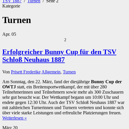
TSV 1887
/
Turnen
/
Seite 2
Kategorie
Turnen
Apr.
05
2
Erfolgreicher Bunny Cup für den TSV
Schloß Neuhaus 1887
Von
Prisett Frederike
Allgemein
,
Turnen
Am Sonntag, den 22. März, fand der diesjährige
Bunny Cup der
OWTJ
statt, ein Breitensportwettkampf, der mit über 280
Teilnehmerinnen und Teilnehmern sowie mehr als 300 Zuschauern
sehr gut besucht war. Der Wettkampf begann um 10:00 Uhr und
endete gegen 12:30 Uhr. Auch der TSV Schloß Neuhaus 1887 war
mit zahlreichen Turnerinnen und Turnern vertreten und konnte sich
über viele starke Leistungen und erfreuliche Platzierungen freuen.
Weiterlesen »
März
20