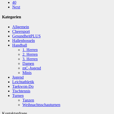
40
Next
Kategorien
Allgemein
Cheersport
GesundheitPLUS
Hallenbosseln
Handball
1. Herren
2. Herren
3. Herren
Damen
mC-Jugend
Minis
Jugend
Leichtathletik
Taekwon-Do
Tischtennis
Turnen
Tanzen
Weihnachtsschauturnen
Kontaktanfrage