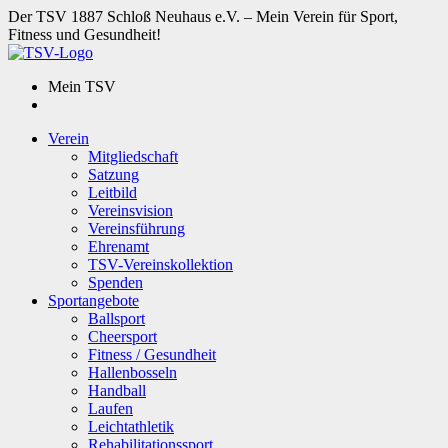
Der TSV 1887 Schloß Neuhaus e.V. – Mein Verein für Sport,
Fitness und Gesundheit!
Mein TSV
Verein
Mitgliedschaft
Satzung
Leitbild
Vereinsvision
Vereinsführung
Ehrenamt
TSV-Vereinskollektion
Spenden
Sportangebote
Ballsport
Cheersport
Fitness / Gesundheit
Hallenbosseln
Handball
Laufen
Leichtathletik
Rehabilitationssport