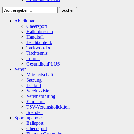
Suchen
Close
Abteilungen
Suchen
Cheersport
Hallenbosseln
Handball
Leichtathletik
Taekwon-Do
Tischtennis
Turnen
GesundheitPLUS
Verein
Mitgliedschaft
Satzung
Leitbild
Vereinsvision
Vereinsführung
Ehrenamt
TSV-Vereinskollektion
Spenden
Sportangebote
Ballsport
Cheersport
Fitness / Gesundheit