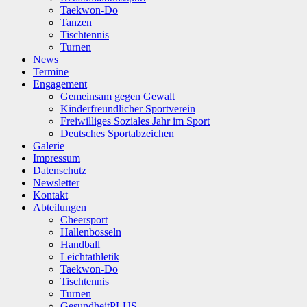
Taekwon-Do
Tanzen
Tischtennis
Turnen
News
Termine
Engagement
Gemeinsam gegen Gewalt
Kinderfreundlicher Sportverein
Freiwilliges Soziales Jahr im Sport
Deutsches Sportabzeichen
Galerie
Impressum
Datenschutz
Newsletter
Kontakt
Abteilungen
Cheersport
Hallenbosseln
Handball
Leichtathletik
Taekwon-Do
Tischtennis
Turnen
GesundheitPLUS