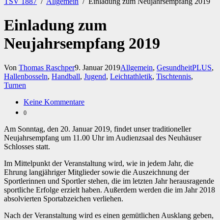
TSV 1887
/
Allgemein
/
Einladung zum Neujahrsempfang 2019
Einladung zum
Neujahrsempfang 2019
Von
Thomas Raschper
9. Januar 2019
Allgemein
,
GesundheitPLUS
,
Hallenbosseln
,
Handball
,
Jugend
,
Leichtathletik
,
Tischtennis
,
Turnen
Keine Kommentare
0
Am Sonntag, den 20. Januar 2019, findet unser traditioneller
Neujahrsempfang um 11.00 Uhr im Audienzsaal des Neuhäuser
Schlosses statt.
Im Mittelpunkt der Veranstaltung wird, wie in jedem Jahr, die
Ehrung langjähriger Mitglieder sowie die Auszeichnung der
Sportlerinnen und Sportler stehen, die im letzten Jahr herausragende
sportliche Erfolge erzielt haben. Außerdem werden die im Jahr 2018
absolvierten Sportabzeichen verliehen.
Nach der Veranstaltung wird es einen gemütlichen Ausklang geben,