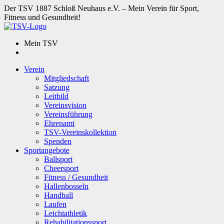
Der TSV 1887 Schloß Neuhaus e.V. – Mein Verein für Sport,
Fitness und Gesundheit!
Mein TSV
Verein
Mitgliedschaft
Satzung
Leitbild
Vereinsvision
Vereinsführung
Ehrenamt
TSV-Vereinskollektion
Spenden
Sportangebote
Ballsport
Cheersport
Fitness / Gesundheit
Hallenbosseln
Handball
Laufen
Leichtathletik
Rehabilitationssport