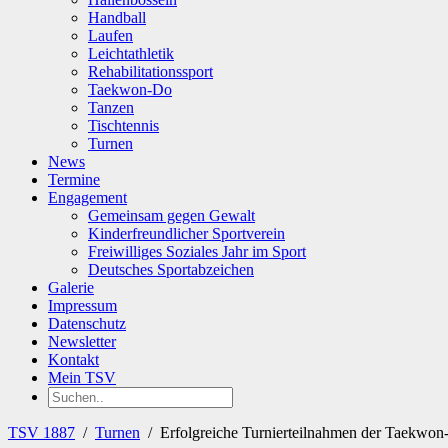
Handball
Laufen
Leichtathletik
Rehabilitationssport
Taekwon-Do
Tanzen
Tischtennis
Turnen
News
Termine
Engagement
Gemeinsam gegen Gewalt
Kinderfreundlicher Sportverein
Freiwilliges Soziales Jahr im Sport
Deutsches Sportabzeichen
Galerie
Impressum
Datenschutz
Newsletter
Kontakt
Mein TSV
TSV 1887
/
Turnen
/
Erfolgreiche Turnierteilnahmen der Taekwo