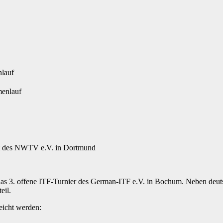
nlauf
menlauf
ft des NWTV e.V. in Dortmund
 das 3. offene ITF-Turnier des German-ITF e.V. in Bochum. Neben de
eil.
eicht werden: