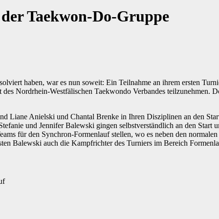
n der Taekwon-Do-Gruppe
solviert haben, war es nun soweit: Ein Teilnahme an ihrem ersten Tur
s Nordrhein-Westfälischen Taekwondo Verbandes teilzunehmen. Dort s
 Liane Anielski und Chantal Brenke in Ihren Disziplinen an den Start 
efanie und Jennifer Balewski gingen selbstverständlich an den Start u
eams für den Synchron-Formenlauf stellen, wo es neben den normalen K
arsten Balewski auch die Kampfrichter des Turniers im Bereich Formenla
uf