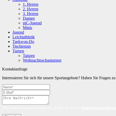
1. Herren
2. Herren
3. Herren
Damen
mC-Jugend
Minis
Jugend
Leichtathletik
Taekwon-Do
Tischtennis
Turnen
Tanzen
Weihnachtsschauturnen
Kontaktanfrage
Interessieren Sie sich für unsere Sportangebote? Haben Sie Fragen 
Die Datenschutzinformationen finden Sie in der
Datenschutzerkläru