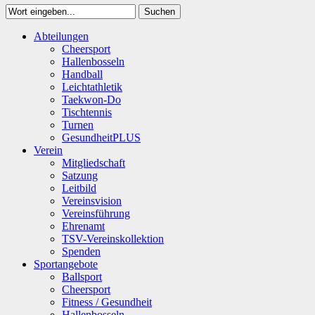
Suchen
Close
Abteilungen
Suchen
Cheersport
Hallenbosseln
Handball
Leichtathletik
Taekwon-Do
Tischtennis
Turnen
GesundheitPLUS
Verein
Mitgliedschaft
Satzung
Leitbild
Vereinsvision
Vereinsführung
Ehrenamt
TSV-Vereinskollektion
Spenden
Sportangebote
Ballsport
Cheersport
Fitness / Gesundheit
Hallenbosseln