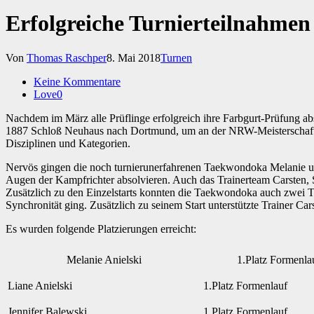
Erfolgreiche Turnierteilnahme
Von
Thomas Raschper
8. Mai 2018
Turnen
Keine Kommentare
Love
0
Nachdem im März alle Prüflinge erfolgreich ihre Farbgurt-Prüfung ab
1887 Schloß Neuhaus nach Dortmund, um an der NRW-Meisterschaft de
Disziplinen und Kategorien.
Nervös gingen die noch turnierunerfahrenen Taekwondoka Melanie und
Augen der Kampfrichter absolvieren. Auch das Trainerteam Carsten, St
Zusätzlich zu den Einzelstarts konnten die Taekwondoka auch zwei T
Synchronität ging. Zusätzlich zu seinem Start unterstützte Trainer C
Es wurden folgende Platzierungen erreicht:
Melanie Anielski
1.Platz Formenla
Liane Anielski
1.Platz Formenlauf
Jennifer Balewski
1.Platz Formenlauf