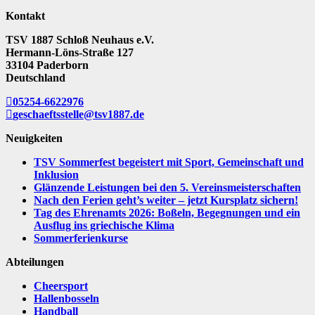
Kontakt
TSV 1887 Schloß Neuhaus e.V.
Hermann-Löns-Straße 127
33104 Paderborn
Deutschland
05254-6622976
geschaeftsstelle@tsv1887.de
Neuigkeiten
TSV Sommerfest begeistert mit Sport, Gemeinschaft und
Inklusion
Glänzende Leistungen bei den 5. Vereinsmeisterschaften
Nach den Ferien geht’s weiter – jetzt Kursplatz sichern!
Tag des Ehrenamts 2026: Boßeln, Begegnungen und ein
Ausflug ins griechische Klima
Sommerferienkurse
Abteilungen
Cheersport
Hallenbosseln
Handball