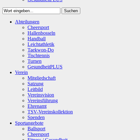
Suchen
Close
Abteilungen
Suchen
Cheersport
Hallenbosseln
Handball
Leichtathletik
Taekwon-Do
Tischtennis
Turnen
GesundheitPLUS
Verein
Mitgliedschaft
Satzung
Leitbild
Vereinsvision
Vereinsführung
Ehrenamt
TSV-Vereinskollektion
Spenden
Sportangebote
Ballsport
Cheersport
Fitness / Gesundheit