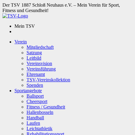
Der TSV 1887 Schloß Neuhaus e.V. – Mein Verein für Sport,
Fitness und Gesundheit!
Mein TSV
Verein
Mitgliedschaft
Satzung
Leitbild
Vereinsvision
Vereinsführung
Ehrenamt
TSV-Vereinskollektion
Spenden
Sportangebote
Ballsport
Cheersport
Fitness / Gesundheit
Hallenbosseln
Handball
Laufen
Leichtathletik
Rehabilitationssport