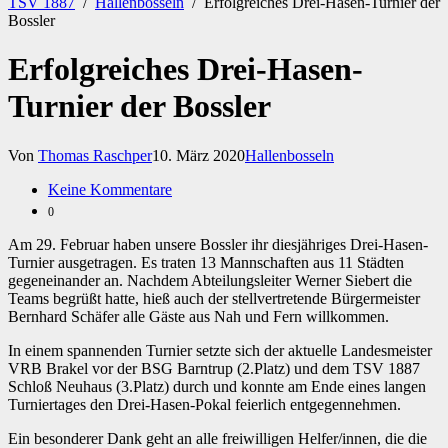
TSV 1887
/
Hallenbosseln
/
Erfolgreiches Drei-Hasen-Turnier der
Bossler
Erfolgreiches Drei-Hasen-
Turnier der Bossler
Von
Thomas Raschper
10. März 2020
Hallenbosseln
Keine Kommentare
0
Am 29. Februar haben unsere Bossler ihr diesjähriges Drei-Hasen-
Turnier ausgetragen. Es traten 13 Mannschaften aus 11 Städten
gegeneinander an. Nachdem Abteilungsleiter Werner Siebert die
Teams begrüßt hatte, hieß auch der stellvertretende Bürgermeister
Bernhard Schäfer alle Gäste aus Nah und Fern willkommen.
In einem spannenden Turnier setzte sich der aktuelle Landesmeister
VRB Brakel vor der BSG Barntrup (2.Platz) und dem TSV 1887
Schloß Neuhaus (3.Platz) durch und konnte am Ende eines langen
Turniertages den Drei-Hasen-Pokal feierlich entgegennehmen.
Ein besonderer Dank geht an alle freiwilligen Helfer/innen, die die