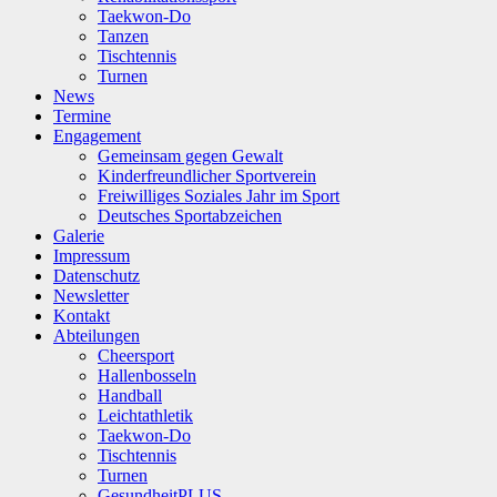
Taekwon-Do
Tanzen
Tischtennis
Turnen
News
Termine
Engagement
Gemeinsam gegen Gewalt
Kinderfreundlicher Sportverein
Freiwilliges Soziales Jahr im Sport
Deutsches Sportabzeichen
Galerie
Impressum
Datenschutz
Newsletter
Kontakt
Abteilungen
Cheersport
Hallenbosseln
Handball
Leichtathletik
Taekwon-Do
Tischtennis
Turnen
GesundheitPLUS