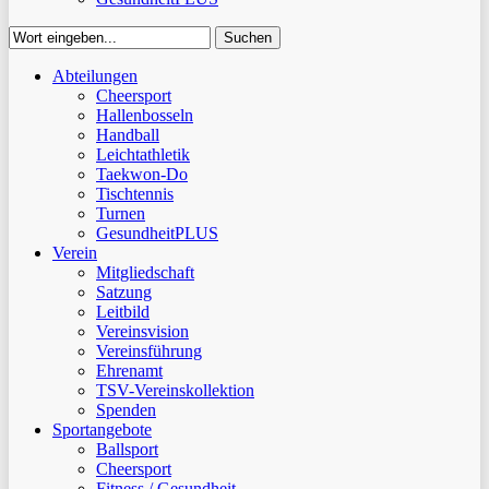
Suchen
Close
Abteilungen
Suchen
Cheersport
Hallenbosseln
Handball
Leichtathletik
Taekwon-Do
Tischtennis
Turnen
GesundheitPLUS
Verein
Mitgliedschaft
Satzung
Leitbild
Vereinsvision
Vereinsführung
Ehrenamt
TSV-Vereinskollektion
Spenden
Sportangebote
Ballsport
Cheersport
Fitness / Gesundheit