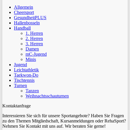
Allgemein
Cheersport
GesundheitPLUS
Hallenbosseln
Handball
1. Herren
2. Herren
3. Herren
Damen
mC-Jugend
Minis
Jugend
Leichtathletik
Taekwon-Do
Tischtennis
Turnen
Tanzen
Weihnachtsschauturnen
Kontaktanfrage
Interessieren Sie sich für unsere Sportangebote? Haben Sie Fragen
zu den Themen Mitgliedschaft, Kursanmeldungen oder RehaSport?
Nehmen Sie Kontakt mit uns auf. Wir beraten Sie gerne!