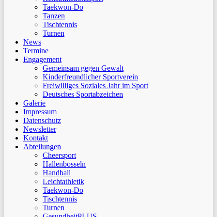
Taekwon-Do
Tanzen
Tischtennis
Turnen
News
Termine
Engagement
Gemeinsam gegen Gewalt
Kinderfreundlicher Sportverein
Freiwilliges Soziales Jahr im Sport
Deutsches Sportabzeichen
Galerie
Impressum
Datenschutz
Newsletter
Kontakt
Abteilungen
Cheersport
Hallenbosseln
Handball
Leichtathletik
Taekwon-Do
Tischtennis
Turnen
GesundheitPLUS