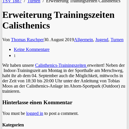
TSV 1887
/
Turnen
/
Erweiterung Trainingszeiten Calisthenics
Erweiterung Trainingszeiten
Calisthenics
Von
Thomas Raschper
30. August 2019
Allgemein
,
Jugend
,
Turnen
Keine Kommentare
1
Wir haben unsere
Calisthenics-Trainingszeiten
erweitert! Neben der
Indoor-Trainingszeit am Montag in der Sporthalle am Merschweg,
habt ihr ab dem 04. September auch die Möglichkeit, mittwochs in
der Zeit von 18:30 bis 20:00 Uhr unter der Anleitung von Tobias
Moos an der Calisthenics-Anlage im Ahorn-Sportpark (Outdoor) zu
trainieren.
Hinterlasse einen Kommentar
You must be
logged in
to post a comment.
Kategorien