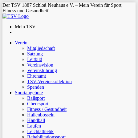
Der TSV 1887 Schloß Neuhaus e.V. – Mein Verein für Sport,
Fitness und Gesundheit!
Mein TSV
Verein
Mitgliedschaft
Satzung
Leitbild
Vereinsvision
Vereinsführung
Ehrenamt
TSV-Vereinskollektion
Spenden
Sportangebote
Ballsport
Cheersport
Fitness / Gesundheit
Hallenbosseln
Handball
Laufen
Leichtathletik
Rehabilitationssport