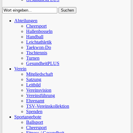
Suchen
Close
Abteilungen
Suchen
Cheersport
Hallenbosseln
Handball
Leichtathletik
Taekwon-Do
Tischtennis
Turnen
GesundheitPLUS
Verein
Mitgliedschaft
Satzung
Leitbild
Vereinsvision
Vereinsführung
Ehrenamt
TSV-Vereinskollektion
Spenden
Sportangebote
Ballsport
Cheersport
Fitness / Gesundheit