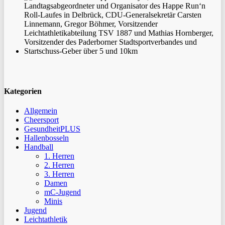
Kategorien
Allgemein
Cheersport
GesundheitPLUS
Hallenbosseln
Handball
1. Herren
2. Herren
3. Herren
Damen
mC-Jugend
Minis
Jugend
Leichtathletik