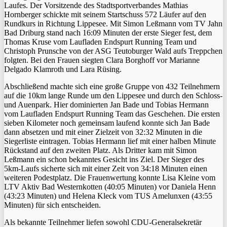
Laufes. Der Vorsitzende des Stadtsportverbandes Mathias
Hornberger schickte mit seinem Startschuss 572 Läufer auf den
Rundkurs in Richtung Lippesee. Mit Simon Leßmann vom TV Jahn
Bad Driburg stand nach 16:09 Minuten der erste Sieger fest, dem
Thomas Kruse vom Laufladen Endspurt Running Team und
Christoph Prunsche von der ASG Teutoburger Wald aufs Treppchen
folgten. Bei den Frauen siegten Clara Borghoff vor Marianne
Delgado Klamroth und Lara Rüsing.
Abschließend machte sich eine große Gruppe von 432 Teilnehmern
auf die 10km lange Runde um den Lippesee und durch den Schloss-
und Auenpark. Hier dominierten Jan Bade und Tobias Hermann
vom Laufladen Endspurt Running Team das Geschehen. Die ersten
sieben Kilometer noch gemeinsam laufend konnte sich Jan Bade
dann absetzen und mit einer Zielzeit von 32:32 Minuten in die
Siegerliste eintragen. Tobias Hermann lief mit einer halben Minute
Rückstand auf den zweiten Platz. Als Dritter kam mit Simon
Leßmann ein schon bekanntes Gesicht ins Ziel. Der Sieger des
5km-Laufs sicherte sich mit einer Zeit von 34:18 Minuten einen
weiteren Podestplatz. Die Frauenwertung konnte Lisa Kleine vom
LTV Aktiv Bad Westernkotten (40:05 Minuten) vor Daniela Henn
(43:23 Minuten) und Helena Kleck vom TUS Amelunxen (43:55
Minuten) für sich entscheiden.
Als bekannte Teilnehmer liefen sowohl CDU-Generalsekretär