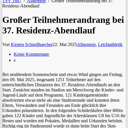
TSV 1887
/
Allgemein
/
Großer Teilnehmerandrang bei 37.
Residenz-Abendlauf
Großer Teilnehmerandrang bei
37. Residenz-Abendlauf
Von
Kirsten Schnellbaecher
22. Mai 2025
Allgemein
,
Leichtathletik
Keine Kommentare
0
Bei strahlendem Sonnenschein und etwas Wind gingen am Freitag,
den 09. Mai 2025, insgesamt 1251 Teilnehmer auf den
unterschiedlichen Distanzen des 37. Residenz-Abendlaufs an den
Start. Zunächst standen im Stadion am Merschweg die Kinder- und
Jugend-Läufe auf dem Programm. 121 Kindergartenkinder
absolvierten etwas mehr als eine Stadionrunde und konnten ihren
Eltern, Verwandten und Freunden am Ende glücklich ihre
Urkunden präsentieren. In den folgenden Schülerläufen über 800m
gaben 122 Kinder und Jugendliche der Altersklassen U8 bis U16 ihr
Bestes und wurden mit Pokalen, Medaillen und Urkunden belohnt.
Richtig eng im Stadionrund wurde es dann beim Start des 5km-