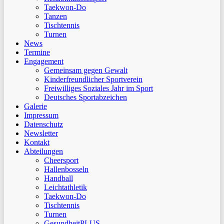
Taekwon-Do
Tanzen
Tischtennis
Turnen
News
Termine
Engagement
Gemeinsam gegen Gewalt
Kinderfreundlicher Sportverein
Freiwilliges Soziales Jahr im Sport
Deutsches Sportabzeichen
Galerie
Impressum
Datenschutz
Newsletter
Kontakt
Abteilungen
Cheersport
Hallenbosseln
Handball
Leichtathletik
Taekwon-Do
Tischtennis
Turnen
GesundheitPLUS