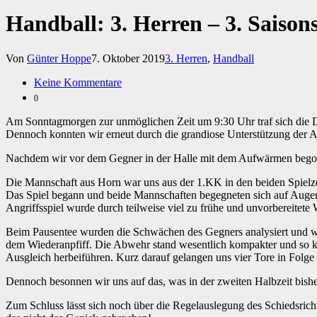
Handball: 3. Herren – 3. Saisons
Von
Günter Hoppe
7. Oktober 2019
3. Herren
,
Handball
Keine Kommentare
0
Am Sonntagmorgen zur unmöglichen Zeit um 9:30 Uhr traf sich die Dri
Dennoch konnten wir erneut durch die grandiose Unterstützung der 
Nachdem wir vor dem Gegner in der Halle mit dem Aufwärmen begonne
Die Mannschaft aus Horn war uns aus der 1.KK in den beiden Spielze
Das Spiel begann und beide Mannschaften begegneten sich auf Augenh
Angriffsspiel wurde durch teilweise viel zu frühe und unvorbereitet
Beim Pausentee wurden die Schwächen des Gegners analysiert und wi
dem Wiederanpfiff. Die Abwehr stand wesentlich kompakter und so ko
Ausgleich herbeiführen. Kurz darauf gelangen uns vier Tore in Folg
Dennoch besonnen wir uns auf das, was in der zweiten Halbzeit bishe
Zum Schluss lässt sich noch über die Regelauslegung des Schiedsric