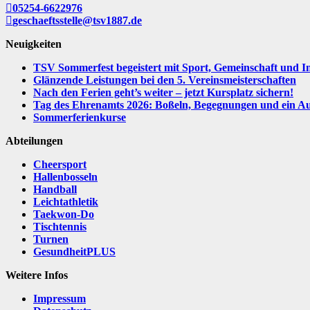
05254-6622976
geschaeftsstelle@tsv1887.de
Neuigkeiten
TSV Sommerfest begeistert mit Sport, Gemeinschaft und I
Glänzende Leistungen bei den 5. Vereinsmeisterschaften
Nach den Ferien geht’s weiter – jetzt Kursplatz sichern!
Tag des Ehrenamts 2026: Boßeln, Begegnungen und ein Aus
Sommerferienkurse
Abteilungen
Cheersport
Hallenbosseln
Handball
Leichtathletik
Taekwon-Do
Tischtennis
Turnen
GesundheitPLUS
Weitere Infos
Impressum