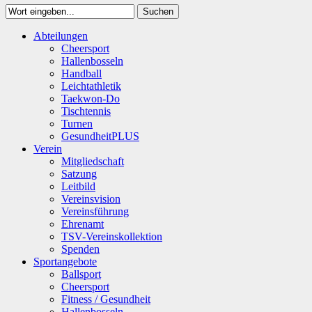
Suchen
Close
Abteilungen
Suchen
Cheersport
Hallenbosseln
Handball
Leichtathletik
Taekwon-Do
Tischtennis
Turnen
GesundheitPLUS
Verein
Mitgliedschaft
Satzung
Leitbild
Vereinsvision
Vereinsführung
Ehrenamt
TSV-Vereinskollektion
Spenden
Sportangebote
Ballsport
Cheersport
Fitness / Gesundheit
Hallenbosseln