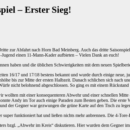
piel – Erster Sieg!
tte zur Abfahrt nach Horn Bad Meinberg. Auch das dritte Saisonspiel 
A-Jugend einen 11-Mann-Kader aufbieten – Vielen Dank an euch!
n haben und die üblichen Schwierigkeiten mit dem neuen Spielbericht
iten 16/17 und 17/18 bestens bekannt und wurde durch einige neue, jun
öhe bis zur Mitte der ersten Halbzeit. Danach schlichen sich nach un
e Würfe nicht belohnend abgeschlossen. So ging es mit einem Rückstand 
r wollten mit einer konsequenteren Abwehr und einer schnellen Mitte
nnte Andy im Tor auch einige Paraden zum Besten geben. Die erste Wel
e und der Gegner war gezwungen die grüne Karte auf den Tisch zu lege
r super funktioniert hat und ließen nichts mehr anbrennen. Die 4-Tore-
hters bzgl. „Abwehr im Kreis“ diskutieren. Hier wurden dem Gegner i