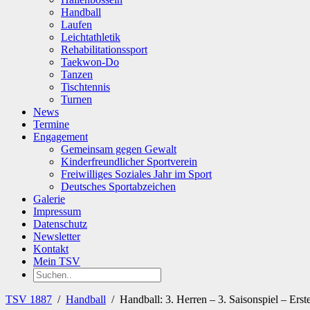
Handball
Laufen
Leichtathletik
Rehabilitationssport
Taekwon-Do
Tanzen
Tischtennis
Turnen
News
Termine
Engagement
Gemeinsam gegen Gewalt
Kinderfreundlicher Sportverein
Freiwilliges Soziales Jahr im Sport
Deutsches Sportabzeichen
Galerie
Impressum
Datenschutz
Newsletter
Kontakt
Mein TSV
TSV 1887
/
Handball
/
Handball: 3. Herren – 3. Saisonspiel – Erst