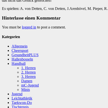
das nicht das Genick gebrochen!
Es spielten: A. von Detten, C. von Detten, J.Arenhövel, M. Pieper, R. 
Hinterlasse einen Kommentar
You must be
logged in
to post a comment.
Kategorien
Allgemein
Cheersport
GesundheitPLUS
Hallenbosseln
Handball
1. Herren
2. Herren
3. Herren
Damen
mC-Jugend
Minis
Jugend
Leichtathletik
Taekwon-Do
Tischtennis