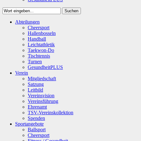
Suchen
Close
Abteilungen
Suchen
Cheersport
Hallenbosseln
Handball
Leichtathletik
Taekwon-Do
Tischtennis
Turnen
GesundheitPLUS
Verein
Mitgliedschaft
Satzung
Leitbild
Vereinsvision
Vereinsführung
Ehrenamt
TSV-Vereinskollektion
Spenden
Sportangebote
Ballsport
Cheersport
Fitness / Gesundheit