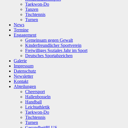
Taekwon-Do
Tanzen
Tischtennis
Turnen
News
Termine
Engagement
Gemeinsam gegen Gewalt
Kinderfreundlicher Sportverein
Freiwilliges Soziales Jahr im Sport
Deutsches Sportabzeichen
Galerie
Impressum
Datenschutz
Newsletter
Kontakt
Abteilungen
Cheersport
Hallenbosseln
Handball
Leichtathletik
Taekwon-Do
Tischtennis
Turnen
GesundheitPLUS