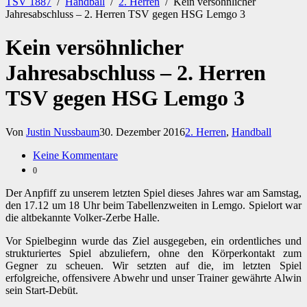
TSV 1887
/
Handball
/
2. Herren
/
Kein versöhnlicher
Jahresabschluss – 2. Herren TSV gegen HSG Lemgo 3
Kein versöhnlicher
Jahresabschluss – 2. Herren
TSV gegen HSG Lemgo 3
Von
Justin Nussbaum
30. Dezember 2016
2. Herren
,
Handball
Keine Kommentare
0
Der Anpfiff zu unserem letzten Spiel dieses Jahres war am Samstag,
den 17.12 um 18 Uhr beim Tabellenzweiten in Lemgo. Spielort war
die altbekannte Volker-Zerbe Halle.
Vor Spielbeginn wurde das Ziel ausgegeben, ein ordentliches und
strukturiertes Spiel abzuliefern, ohne den Körperkontakt zum
Gegner zu scheuen. Wir setzten auf die, im letzten Spiel
erfolgreiche, offensivere Abwehr und unser Trainer gewährte Alwin
sein Start-Debüt.