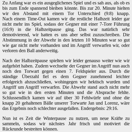
Zu Anfang war es ein ausgeglichenes Spiel und es sah aus, als ob es
bis zum Ende spannend bleiben könnte. Bis zur 20. Minute hielten
wir den Abstand mit einem Tor Unterschied (9:8) knapp.
Nach einem Time-Out kamen wir die restliche Halbzeit leider gar
nicht mehr ins Spiel, sodass der Gegner mit einer 7-Tore Führung
(16:9) in die Halbzeitpause ging. Das war natürlich sehr
demotivierend, wir hatten es uns aber selbst zuzuschreiben. Die
Abstimmung in der Abwehr in den letzten 10 Minuten war so gut
wie gar nicht mehr vorhanden und im Angriff verwarfen wir, oder
verloren den Ball anderweitig.
Nach der Halbzeitpause spielten wir leider genauso weiter wie wir
aufgehört haben. Zudem wechselte der Gegner im Angriff nun auch
noch den Torwart gegen einen 7. Feldspieler aus. Durch die
ständige Überzahl fiel es dem Gegner zunehmend leichter
erfolgreich abzuschließen, wohingegen wir hektisch wurden und
Angriff um Angriff verwarfen. Die Abwehr stand auch nicht mehr
so gut wie in den ersten Minuten und die Absprache fehlte.
Schlussendlich kamen wir auf über 30 Fehlwürfe und ohne die
knapp 20 gehaltenen Bälle unserer Torwarte Jan und Lorenz, wäre
das Ergebnis noch schlechter ausgefallen. Endergebnis: 29:16.
Nun ist es Zeit die Winterpause zu nutzen, um neue Kräfte zu
sammeln, sodass wir nächstes Jahr frisch und motiviert die
Rückrunde bestreiten können.