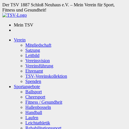
Der TSV 1887 Schloß Neuhaus e.V. – Mein Verein für Sport,
Fitness und Gesundheit!
Mein TSV
Verein
Mitgliedschaft
Satzung
Leitbild
Vereinsvision
Vereinsführung
Ehrenamt
TSV-Vereinskollektion
Spenden
Sportangebote
Ballsport
Cheersport
Fitness / Gesundheit
Hallenbosseln
Handball
Laufen
Leichtathletik
Rehabilitationssport