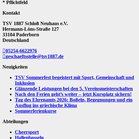
* Pflichtfeld
Kontakt
TSV 1887 Schloß Neuhaus e.V.
Hermann-Löns-Straße 127
33104 Paderborn
Deutschland
05254-6622976
geschaeftsstelle@tsv1887.de
Neuigkeiten
TSV Sommerfest begeistert mit Sport, Gemeinschaft und
Inklusion
Glänzende Leistungen bei den 5. Vereinsmeisterschaften
Nach den Ferien geht’s weiter – jetzt Kursplatz sichern!
Tag des Ehrenamts 2026: Boßeln, Begegnungen und ein
Ausflug ins griechische Klima
Sommerferienkurse
Abteilungen
Cheersport
Hallenbosseln