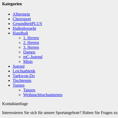
Kategorien
Allgemein
Cheersport
GesundheitPLUS
Hallenbosseln
Handball
1. Herren
2. Herren
3. Herren
Damen
mC-Jugend
Minis
Jugend
Leichtathletik
Taekwon-Do
Tischtennis
Turnen
Tanzen
Weihnachtsschauturnen
Kontaktanfrage
Interessieren Sie sich für unsere Sportangebote? Haben Sie Fragen 