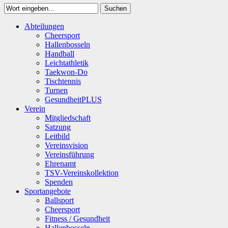
Suchen
Close
Abteilungen
Suchen
Cheersport
Hallenbosseln
Handball
Leichtathletik
Taekwon-Do
Tischtennis
Turnen
GesundheitPLUS
Verein
Mitgliedschaft
Satzung
Leitbild
Vereinsvision
Vereinsführung
Ehrenamt
TSV-Vereinskollektion
Spenden
Sportangebote
Ballsport
Cheersport
Fitness / Gesundheit
Hallenbosseln