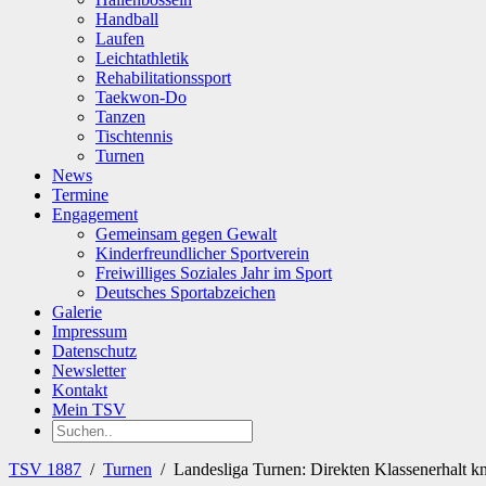
Handball
Laufen
Leichtathletik
Rehabilitationssport
Taekwon-Do
Tanzen
Tischtennis
Turnen
News
Termine
Engagement
Gemeinsam gegen Gewalt
Kinderfreundlicher Sportverein
Freiwilliges Soziales Jahr im Sport
Deutsches Sportabzeichen
Galerie
Impressum
Datenschutz
Newsletter
Kontakt
Mein TSV
TSV 1887
/
Turnen
/
Landesliga Turnen: Direkten Klassenerhalt k