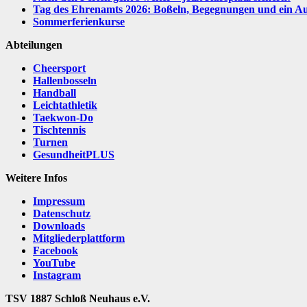
Tag des Ehrenamts 2026: Boßeln, Begegnungen und ein Aus
Sommerferienkurse
Abteilungen
Cheersport
Hallenbosseln
Handball
Leichtathletik
Taekwon-Do
Tischtennis
Turnen
GesundheitPLUS
Weitere Infos
Impressum
Datenschutz
Downloads
Mitgliederplattform
Facebook
YouTube
Instagram
TSV 1887 Schloß Neuhaus e.V.