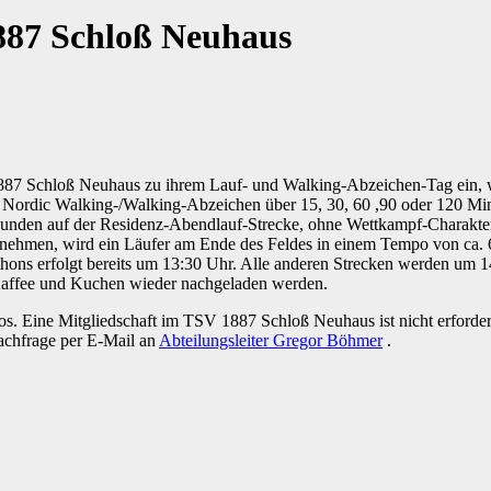
887 Schloß Neuhaus
1887 Schloß Neuhaus zu ihrem Lauf- und Walking-Abzeichen-Tag ein, w
Nordic Walking-/Walking-Abzeichen über 15, 30, 60 ,90 oder 120 Min
den auf der Residenz-Abendlauf-Strecke, ohne Wettkampf-Charakter) b
ff nehmen, wird ein Läufer am Ende des Feldes in einem Tempo von ca. 
ons erfolgt bereits um 13:30 Uhr. Alle anderen Strecken werden um 14
Kaffee und Kuchen wieder nachgeladen werden.
nlos. Eine Mitgliedschaft im TSV 1887 Schloß Neuhaus ist nicht erforder
achfrage per E-Mail an
Abteilungsleiter Gregor Böhmer
.