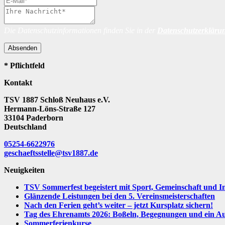
Die Datenschutzinformationen finden Sie in der
Datenschutzerkläru
Absenden
* Pflichtfeld
Kontakt
TSV 1887 Schloß Neuhaus e.V.
Hermann-Löns-Straße 127
33104 Paderborn
Deutschland
05254-6622976
geschaeftsstelle@tsv1887.de
Neuigkeiten
TSV Sommerfest begeistert mit Sport, Gemeinschaft und I
Glänzende Leistungen bei den 5. Vereinsmeisterschaften
Nach den Ferien geht’s weiter – jetzt Kursplatz sichern!
Tag des Ehrenamts 2026: Boßeln, Begegnungen und ein Aus
Sommerferienkurse