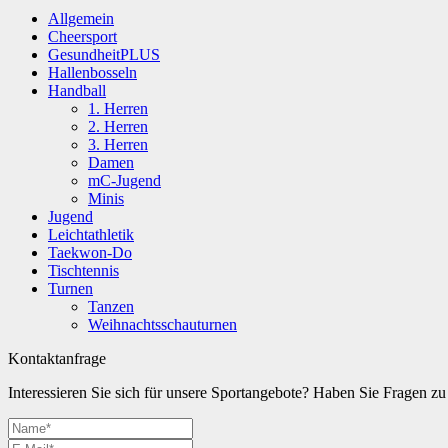
Allgemein
Cheersport
GesundheitPLUS
Hallenbosseln
Handball
1. Herren
2. Herren
3. Herren
Damen
mC-Jugend
Minis
Jugend
Leichtathletik
Taekwon-Do
Tischtennis
Turnen
Tanzen
Weihnachtsschauturnen
Kontaktanfrage
Interessieren Sie sich für unsere Sportangebote? Haben Sie Fragen 