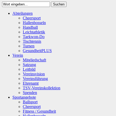
Suchen
Close
Abteilungen
Suchen
Cheersport
Hallenbosseln
Handball
Leichtathletik
Taekwon-Do
Tischtennis
Turnen
GesundheitPLUS
Verein
Mitgliedschaft
Satzung
Leitbild
Vereinsvision
Vereinsführung
Ehrenamt
TSV-Vereinskollektion
Spenden
Sportangebote
Ballsport
Cheersport
Fitness / Gesundheit
Hallenbosseln