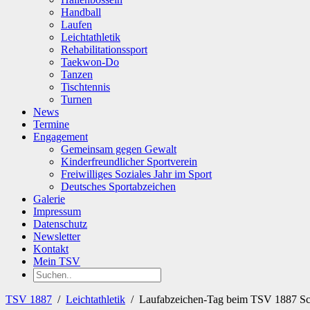
Handball
Laufen
Leichtathletik
Rehabilitationssport
Taekwon-Do
Tanzen
Tischtennis
Turnen
News
Termine
Engagement
Gemeinsam gegen Gewalt
Kinderfreundlicher Sportverein
Freiwilliges Soziales Jahr im Sport
Deutsches Sportabzeichen
Galerie
Impressum
Datenschutz
Newsletter
Kontakt
Mein TSV
TSV 1887
/
Leichtathletik
/
Laufabzeichen-Tag beim TSV 1887 S