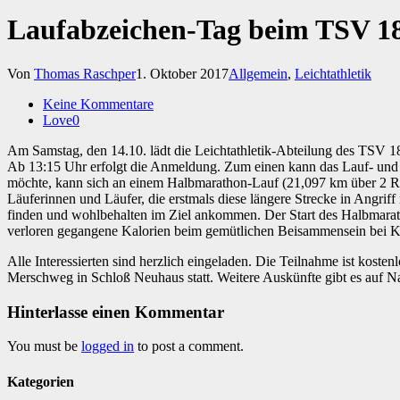
Laufabzeichen-Tag beim TSV 1
Von
Thomas Raschper
1. Oktober 2017
Allgemein
,
Leichtathletik
Keine Kommentare
Love
0
Am Samstag, den 14.10. lädt die Leichtathletik-Abteilung des TSV 
Ab 13:15 Uhr erfolgt die Anmeldung. Zum einen kann das Lauf- und 
möchte, kann sich an einem Halbmarathon-Lauf (21,097 km über 2 Run
Läuferinnen und Läufer, die erstmals diese längere Strecke in Angri
finden und wohlbehalten im Ziel ankommen. Der Start des Halbmarath
verloren gegangene Kalorien beim gemütlichen Beisammensein bei 
Alle Interessierten sind herzlich eingeladen. Die Teilnahme ist koste
Merschweg in Schloß Neuhaus statt. Weitere Auskünfte gibt es auf N
Hinterlasse einen Kommentar
You must be
logged in
to post a comment.
Kategorien