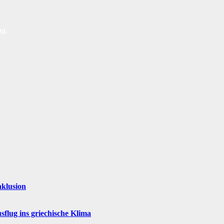
ng
.
nklusion
flug ins griechische Klima