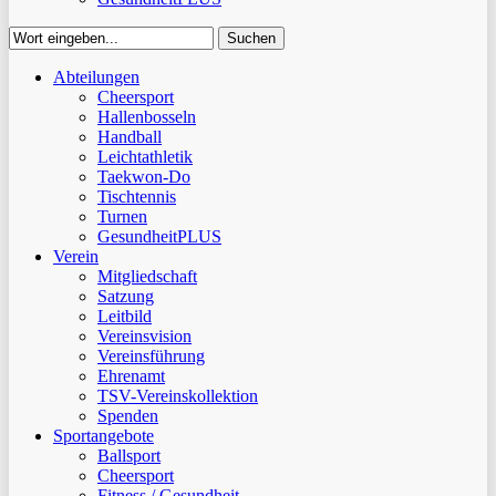
Suchen
Close
Abteilungen
Suchen
Cheersport
Hallenbosseln
Handball
Leichtathletik
Taekwon-Do
Tischtennis
Turnen
GesundheitPLUS
Verein
Mitgliedschaft
Satzung
Leitbild
Vereinsvision
Vereinsführung
Ehrenamt
TSV-Vereinskollektion
Spenden
Sportangebote
Ballsport
Cheersport
Fitness / Gesundheit