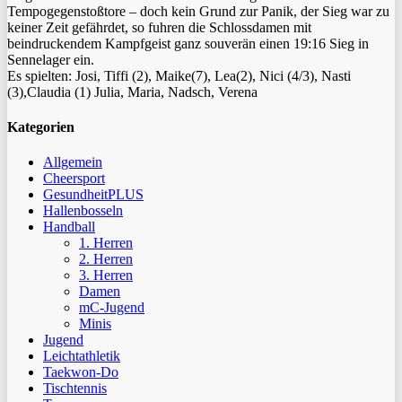
Tempogegenstoßtore – doch kein Grund zur Panik, der Sieg war zu
keiner Zeit gefährdet, so fuhren die Schlossdamen mit
beindruckendem Kampfgeist ganz souverän einen 19:16 Sieg in
Sennelager ein.
Es spielten: Josi, Tiffi (2), Maike(7), Lea(2), Nici (4/3), Nasti
(3),Claudia (1) Julia, Maria, Nadsch, Verena
Kategorien
Allgemein
Cheersport
GesundheitPLUS
Hallenbosseln
Handball
1. Herren
2. Herren
3. Herren
Damen
mC-Jugend
Minis
Jugend
Leichtathletik
Taekwon-Do
Tischtennis