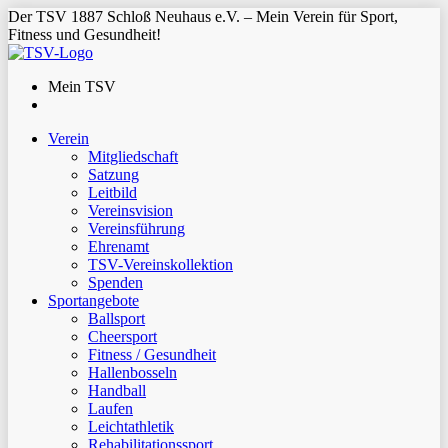
Der TSV 1887 Schloß Neuhaus e.V. – Mein Verein für Sport,
Fitness und Gesundheit!
Mein TSV
Verein
Mitgliedschaft
Satzung
Leitbild
Vereinsvision
Vereinsführung
Ehrenamt
TSV-Vereinskollektion
Spenden
Sportangebote
Ballsport
Cheersport
Fitness / Gesundheit
Hallenbosseln
Handball
Laufen
Leichtathletik
Rehabilitationssport