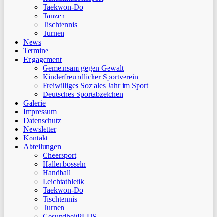
Taekwon-Do
Tanzen
Tischtennis
Turnen
News
Termine
Engagement
Gemeinsam gegen Gewalt
Kinderfreundlicher Sportverein
Freiwilliges Soziales Jahr im Sport
Deutsches Sportabzeichen
Galerie
Impressum
Datenschutz
Newsletter
Kontakt
Abteilungen
Cheersport
Hallenbosseln
Handball
Leichtathletik
Taekwon-Do
Tischtennis
Turnen
GesundheitPLUS