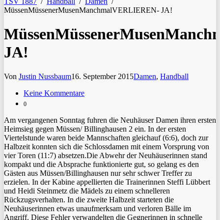
TSV 1887
/
Handball
/
Damen
/
MüssenMüssenerMusenManchmalVERLIEREN- JA!
MüssenMüssenerMusenManch
JA!
Von
Justin Nussbaum
16. September 2015
Damen
,
Handball
Keine Kommentare
0
Am vergangenen Sonntag fuhren die Neuhäuser Damen ihren ersten
Heimsieg gegen Müssen/ Billinghausen 2 ein. In der ersten
Viertelstunde waren beide Mannschaften gleichauf (6:6), doch zur
Halbzeit konnten sich die Schlossdamen mit einem Vorsprung von
vier Toren (11:7) absetzen.
Die Abwehr der Neuhäuserinnen stand
kompakt und die Absprache funktionierte gut, so gelang es den
Gästen aus Müssen/Billinghausen nur sehr schwer Treffer zu
erzielen. In der Kabine appellierten die Trainerinnen Steffi Lübbert
und Heidi Steinmetz die Mädels zu einem schnelleren
Rückzugsverhalten. In die zweite Halbzeit starteten die
Neuhäuserinnen etwas unaufmerksam und verloren Bälle im
Angriff. Diese Fehler verwandelten die Gegnerinnen in schnelle