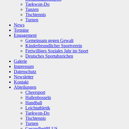
Taekwon-Do
Tanzen
Tischtennis
Turnen
News
Termine
Engagement
Gemeinsam gegen Gewalt
Kinderfreundlicher Sportverein
Freiwilliges Soziales Jahr im Sport
Deutsches Sportabzeichen
Galerie
Impressum
Datenschutz
Newsletter
Kontakt
Abteilungen
Cheersport
Hallenbosseln
Handball
Leichtathletik
Taekwon-Do
Tischtennis
Turnen
GesundheitPLUS