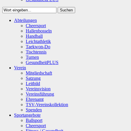
Suchen
Close
Abteilungen
Suchen
Cheersport
Hallenbosseln
Handball
Leichtathletik
Taekwon-Do
Tischtennis
Turnen
GesundheitPLUS
Verein
Mitgliedschaft
Satzung
Leitbild
Vereinsvision
Vereinsführung
Ehrenamt
TSV-Vereinskollektion
Spenden
Sportangebote
Ballsport
Cheersport
Fitness / Gesundheit