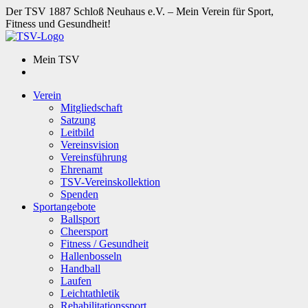
Der TSV 1887 Schloß Neuhaus e.V. – Mein Verein für Sport,
Fitness und Gesundheit!
Mein TSV
Verein
Mitgliedschaft
Satzung
Leitbild
Vereinsvision
Vereinsführung
Ehrenamt
TSV-Vereinskollektion
Spenden
Sportangebote
Ballsport
Cheersport
Fitness / Gesundheit
Hallenbosseln
Handball
Laufen
Leichtathletik
Rehabilitationssport