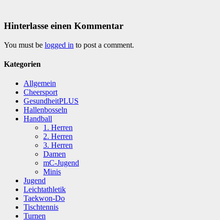
Hinterlasse einen Kommentar
You must be
logged in
to post a comment.
Kategorien
Allgemein
Cheersport
GesundheitPLUS
Hallenbosseln
Handball
1. Herren
2. Herren
3. Herren
Damen
mC-Jugend
Minis
Jugend
Leichtathletik
Taekwon-Do
Tischtennis
Turnen