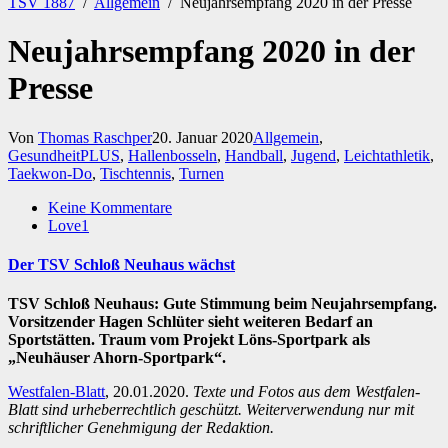
TSV 1887
/
Allgemein
/
Neujahrsempfang 2020 in der Presse
Neujahrsempfang 2020 in der
Presse
Von
Thomas Raschper
20. Januar 2020
Allgemein
,
GesundheitPLUS
,
Hallenbosseln
,
Handball
,
Jugend
,
Leichtathletik
,
Taekwon-Do
,
Tischtennis
,
Turnen
Keine Kommentare
Love
1
Der TSV Schloß Neuhaus wächst
TSV Schloß Neuhaus: Gute Stimmung beim Neujahrsempfang.
Vorsitzender Hagen Schlüter sieht weiteren Bedarf an
Sportstätten. Traum vom Projekt Löns-Sportpark als
„Neuhäuser Ahorn-Sportpark“.
Westfalen-Blatt
, 20.01.2020.
Texte und Fotos aus dem Westfalen-
Blatt sind urheberrechtlich geschützt. Weiterverwendung nur mit
schriftlicher Genehmigung der Redaktion.