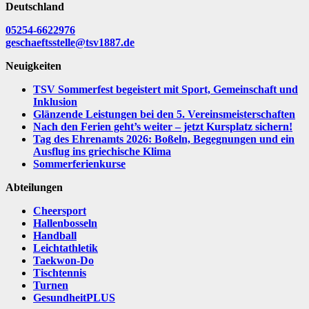
Deutschland
05254-6622976
geschaeftsstelle@tsv1887.de
Neuigkeiten
TSV Sommerfest begeistert mit Sport, Gemeinschaft und
Inklusion
Glänzende Leistungen bei den 5. Vereinsmeisterschaften
Nach den Ferien geht’s weiter – jetzt Kursplatz sichern!
Tag des Ehrenamts 2026: Boßeln, Begegnungen und ein
Ausflug ins griechische Klima
Sommerferienkurse
Abteilungen
Cheersport
Hallenbosseln
Handball
Leichtathletik
Taekwon-Do
Tischtennis
Turnen
GesundheitPLUS