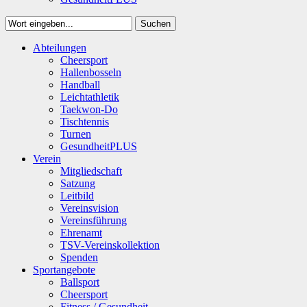
Suchen
Close
Abteilungen
Suchen
Cheersport
Hallenbosseln
Handball
Leichtathletik
Taekwon-Do
Tischtennis
Turnen
GesundheitPLUS
Verein
Mitgliedschaft
Satzung
Leitbild
Vereinsvision
Vereinsführung
Ehrenamt
TSV-Vereinskollektion
Spenden
Sportangebote
Ballsport
Cheersport
Fitness / Gesundheit