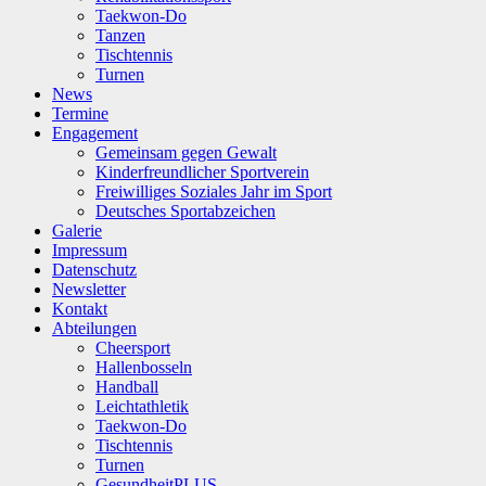
Taekwon-Do
Tanzen
Tischtennis
Turnen
News
Termine
Engagement
Gemeinsam gegen Gewalt
Kinderfreundlicher Sportverein
Freiwilliges Soziales Jahr im Sport
Deutsches Sportabzeichen
Galerie
Impressum
Datenschutz
Newsletter
Kontakt
Abteilungen
Cheersport
Hallenbosseln
Handball
Leichtathletik
Taekwon-Do
Tischtennis
Turnen
GesundheitPLUS