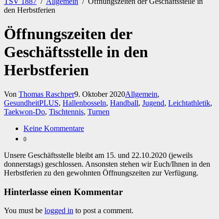
TSV 1887
/
Allgemein
/
Öffnungszeiten der Geschäftsstelle in
den Herbstferien
Öffnungszeiten der
Geschäftsstelle in den
Herbstferien
Von
Thomas Raschper
9. Oktober 2020
Allgemein
,
GesundheitPLUS
,
Hallenbosseln
,
Handball
,
Jugend
,
Leichtathletik
,
Taekwon-Do
,
Tischtennis
,
Turnen
Keine Kommentare
0
Unsere Geschäftsstelle bleibt am 15. und 22.10.2020 (jeweils
donnerstags) geschlossen. Ansonsten stehen wir Euch/Ihnen in den
Herbstferien zu den gewohnten Öffnungszeiten zur Verfügung.
Hinterlasse einen Kommentar
You must be
logged in
to post a comment.