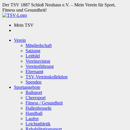
Der TSV 1887 Schloß Neuhaus e.V. – Mein Verein für Sport,
Fitness und Gesundheit!
Mein TSV
Verein
Mitgliedschaft
Satzung
Leitbild
Vereinsvision
Vereinsführung
Ehrenamt
TSV-Vereinskollektion
Spenden
Sportangebote
Ballsport
Cheersport
Fitness / Gesundheit
Hallenbosseln
Handball
Laufen
Leichtathletik
Rehabilitationssport