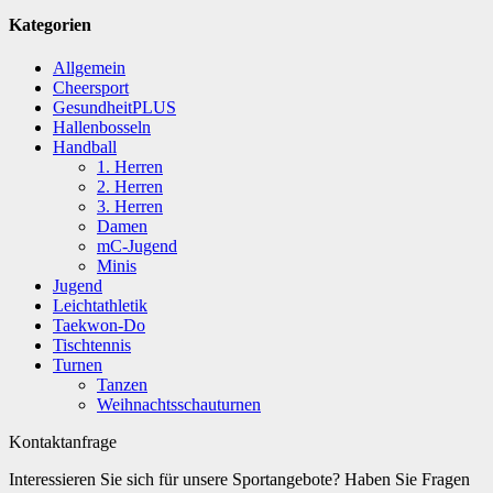
Kategorien
Allgemein
Cheersport
GesundheitPLUS
Hallenbosseln
Handball
1. Herren
2. Herren
3. Herren
Damen
mC-Jugend
Minis
Jugend
Leichtathletik
Taekwon-Do
Tischtennis
Turnen
Tanzen
Weihnachtsschauturnen
Kontaktanfrage
Interessieren Sie sich für unsere Sportangebote? Haben Sie Fragen