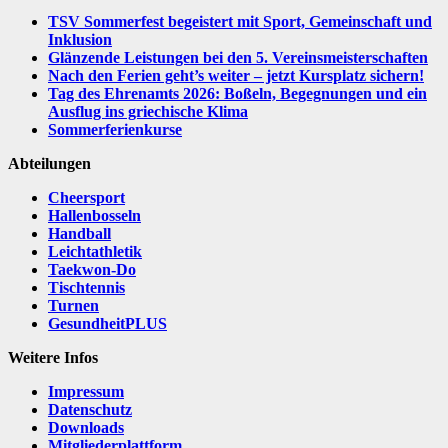
TSV Sommerfest begeistert mit Sport, Gemeinschaft und
Inklusion
Glänzende Leistungen bei den 5. Vereinsmeisterschaften
Nach den Ferien geht’s weiter – jetzt Kursplatz sichern!
Tag des Ehrenamts 2026: Boßeln, Begegnungen und ein
Ausflug ins griechische Klima
Sommerferienkurse
Abteilungen
Cheersport
Hallenbosseln
Handball
Leichtathletik
Taekwon-Do
Tischtennis
Turnen
GesundheitPLUS
Weitere Infos
Impressum
Datenschutz
Downloads
Mitgliederplattform