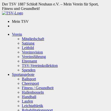
Der TSV 1887 Schloß Neuhaus e.V. – Mein Verein für Sport,
Fitness und Gesundheit!
Mein TSV
Verein
Mitgliedschaft
Satzung
Leitbild
Vereinsvision
Vereinsführung
Ehrenamt
TSV-Vereinskollektion
Spenden
Sportangebote
Ballsport
Cheersport
Fitness / Gesundheit
Hallenbosseln
Handball
Laufen
Leichtathletik
Rehabilitationssport