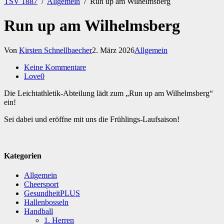
TSV 1887
/
Allgemein
/
Run up am Wilhelmsberg
Run up am Wilhelmsberg
Von
Kirsten Schnellbaecher
2. März 2026
Allgemein
Keine Kommentare
Love
0
Die Leichtathletik-Abteilung lädt zum „Run up am Wilhelmsberg“
ein!
Sei dabei und eröffne mit uns die Frühlings-Laufsaison!
Kategorien
Allgemein
Cheersport
GesundheitPLUS
Hallenbosseln
Handball
1. Herren