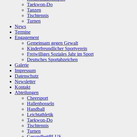
Taekwon-Do
Tanzen
Tischtennis
Turnen
News
Termine
Engagement
Gemeinsam gegen Gewalt
Kinderfreundlicher Sportverein
Freiwilliges Soziales Jahr im Sport
Deutsches Sportabzeichen
Galerie
Impressum
Datenschutz
Newsletter
Kontakt
Abteilungen
Cheersport
Hallenbosseln
Handball
Leichtathletik
Taekwon-Do
Tischtennis
Turnen
GesundheitPLUS