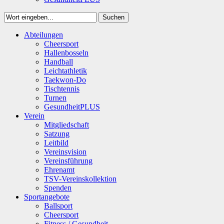
Suchen
Close
Abteilungen
Suchen
Cheersport
Hallenbosseln
Handball
Leichtathletik
Taekwon-Do
Tischtennis
Turnen
GesundheitPLUS
Verein
Mitgliedschaft
Satzung
Leitbild
Vereinsvision
Vereinsführung
Ehrenamt
TSV-Vereinskollektion
Spenden
Sportangebote
Ballsport
Cheersport
Fitness / Gesundheit