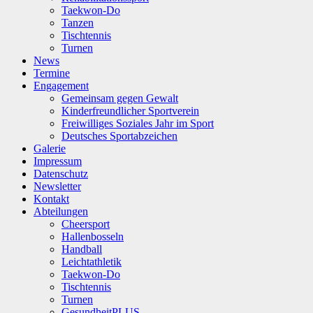
Taekwon-Do
Tanzen
Tischtennis
Turnen
News
Termine
Engagement
Gemeinsam gegen Gewalt
Kinderfreundlicher Sportverein
Freiwilliges Soziales Jahr im Sport
Deutsches Sportabzeichen
Galerie
Impressum
Datenschutz
Newsletter
Kontakt
Abteilungen
Cheersport
Hallenbosseln
Handball
Leichtathletik
Taekwon-Do
Tischtennis
Turnen
GesundheitPLUS