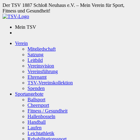
Der TSV 1887 Schloß Neuhaus e.V. – Mein Verein für Sport,
Fitness und Gesundheit!
Mein TSV
Verein
Mitgliedschaft
Satzung
Leitbild
Vereinsvision
Vereinsführung
Ehrenamt
TSV-Vereinskollektion
Spenden
Sportangebote
Ballsport
Cheersport
Fitness / Gesundheit
Hallenbosseln
Handball
Laufen
Leichtathletik
Rehabilitationssport