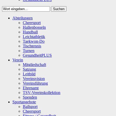
Suchen
Close
Abteilungen
Suchen
Cheersport
Hallenbosseln
Handball
Leichtathletik
Taekwon-Do
Tischtennis
Turnen
GesundheitPLUS
Verein
Mitgliedschaft
Satzung
Leitbild
Vereinsvision
Vereinsführung
Ehrenamt
TSV-Vereinskollektion
Spenden
Sportangebote
Ballsport
Cheersport
Fitness / Gesundheit