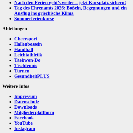
Nach den Ferien geht’s weiter – jetzt Kursplatz sichern!
Tag des Ehrenamts 2026: Boßeln, Begegnungen und ein
Ausflug ins griechische Klima
Sommerferienkurse
Abteilungen
Cheersport
Hallenbosseln
Handball
Leichtathletik
Taekwon-Do
Tischtennis
Turnen
GesundheitPLUS
Weitere Infos
Impressum
Datenschutz
Downloads
Mitgliederplattform
Facebook
YouTube
Instagram