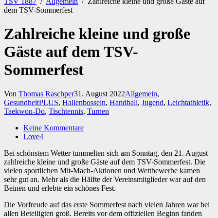
TSV 1887
/
Allgemein
/
Zahlreiche kleine und große Gäste auf
dem TSV-Sommerfest
Zahlreiche kleine und große
Gäste auf dem TSV-
Sommerfest
Von
Thomas Raschper
31. August 2022
Allgemein
,
GesundheitPLUS
,
Hallenbosseln
,
Handball
,
Jugend
,
Leichtathletik
,
Taekwon-Do
,
Tischtennis
,
Turnen
Keine Kommentare
Love
4
Bei schönstem Wetter tummelten sich am Sonntag, den 21. August
zahlreiche kleine und große Gäste auf dem TSV-Sommerfest. Die
vielen sportlichen Mit-Mach-Aktionen und Wettbewerbe kamen
sehr gut an. Mehr als die Hälfte der Vereinsmitglieder war auf den
Beinen und erlebte ein schönes Fest.
Die Vorfreude auf das erste Sommerfest nach vielen Jahren war bei
allen Beteiligten groß. Bereits vor dem offiziellen Beginn fanden