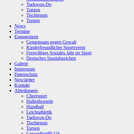
Taekwon-Do
Tanzen
Tischtennis
Turnen
News
Termine
Engagement
Gemeinsam gegen Gewalt
Kinderfreundlicher Sportverein
Freiwilliges Soziales Jahr im Sport
Deutsches Sportabzeichen
Galerie
Impressum
Datenschutz
Newsletter
Kontakt
Abteilungen
Cheersport
Hallenbosseln
Handball
Leichtathletik
Taekwon-Do
Tischtennis
Turnen
GesundheitPLUS