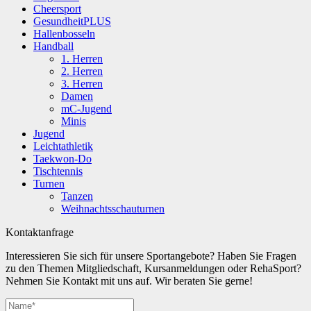
Cheersport
GesundheitPLUS
Hallenbosseln
Handball
1. Herren
2. Herren
3. Herren
Damen
mC-Jugend
Minis
Jugend
Leichtathletik
Taekwon-Do
Tischtennis
Turnen
Tanzen
Weihnachtsschauturnen
Kontaktanfrage
Interessieren Sie sich für unsere Sportangebote? Haben Sie Fragen
zu den Themen Mitgliedschaft, Kursanmeldungen oder RehaSport?
Nehmen Sie Kontakt mit uns auf. Wir beraten Sie gerne!