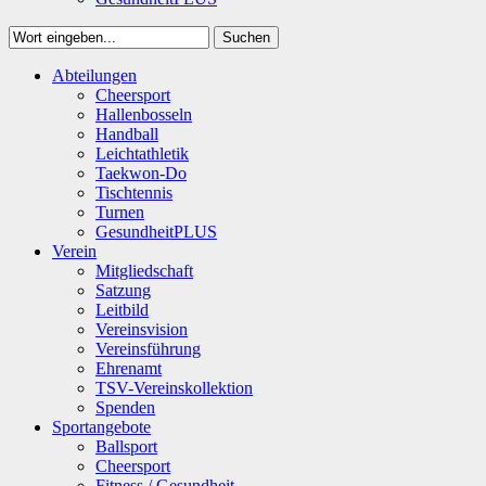
Suchen
Close
Abteilungen
Suchen
Cheersport
Hallenbosseln
Handball
Leichtathletik
Taekwon-Do
Tischtennis
Turnen
GesundheitPLUS
Verein
Mitgliedschaft
Satzung
Leitbild
Vereinsvision
Vereinsführung
Ehrenamt
TSV-Vereinskollektion
Spenden
Sportangebote
Ballsport
Cheersport
Fitness / Gesundheit