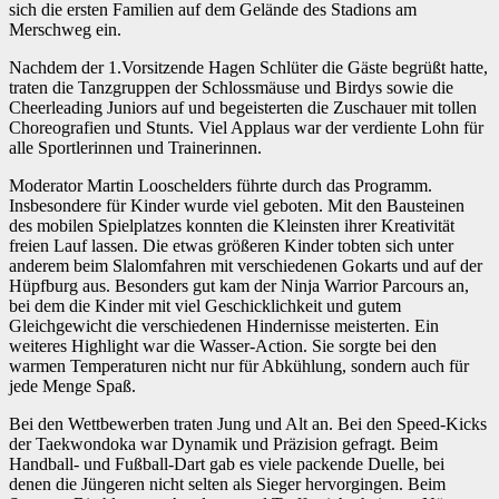
sich die ersten Familien auf dem Gelände des Stadions am
Merschweg ein.
Nachdem der 1.Vorsitzende Hagen Schlüter die Gäste begrüßt hatte,
traten die Tanzgruppen der Schlossmäuse und Birdys sowie die
Cheerleading Juniors auf und begeisterten die Zuschauer mit tollen
Choreografien und Stunts. Viel Applaus war der verdiente Lohn für
alle Sportlerinnen und Trainerinnen.
Moderator Martin Looschelders führte durch das Programm.
Insbesondere für Kinder wurde viel geboten. Mit den Bausteinen
des mobilen Spielplatzes konnten die Kleinsten ihrer Kreativität
freien Lauf lassen. Die etwas größeren Kinder tobten sich unter
anderem beim Slalomfahren mit verschiedenen Gokarts und auf der
Hüpfburg aus. Besonders gut kam der Ninja Warrior Parcours an,
bei dem die Kinder mit viel Geschicklichkeit und gutem
Gleichgewicht die verschiedenen Hindernisse meisterten. Ein
weiteres Highlight war die Wasser-Action. Sie sorgte bei den
warmen Temperaturen nicht nur für Abkühlung, sondern auch für
jede Menge Spaß.
Bei den Wettbewerben traten Jung und Alt an. Bei den Speed-Kicks
der Taekwondoka war Dynamik und Präzision gefragt. Beim
Handball- und Fußball-Dart gab es viele packende Duelle, bei
denen die Jüngeren nicht selten als Sieger hervorgingen. Beim