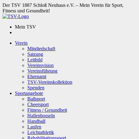
Der TSV 1887 Schloß Neuhaus e.V. – Mein Verein für Sport,
Fitness und Gesundheit!
Mein TSV
Verein
Mitgliedschaft
Satzung
Leitbild
Vereinsvision
Vereinsführung
Ehrenamt
TSV-Vereinskollektion
Spenden
Sportangebote
Ballsport
Cheersport
Fitness / Gesundheit
Hallenbosseln
Handball
Laufen
Leichtathletik
Rehabilitationssport