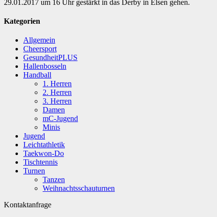
29.01.2017 um 16 Uhr gestärkt in das Derby in Elsen gehen.
Kategorien
Allgemein
Cheersport
GesundheitPLUS
Hallenbosseln
Handball
1. Herren
2. Herren
3. Herren
Damen
mC-Jugend
Minis
Jugend
Leichtathletik
Taekwon-Do
Tischtennis
Turnen
Tanzen
Weihnachtsschauturnen
Kontaktanfrage