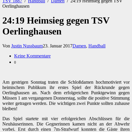
TSV 1887
/
Handball
/
Damen
/
24:19 Heimsieg gegen TSV
Oerlinghausen
24:19 Heimsieg gegen TSV
Oerlinghausen
Von
Justin Nussbaum
23. Januar 2017
Damen
,
Handball
Keine Kommentare
0
Am gestrigen Sonntag traten die Schloßdamen hochmotiviert vor
heimischem Publikum ihr erstes Spiel der Rückrunde gegen
Oerlinghausen an. Nach dem erfolgreichen Punktgewinn gegen
Müssen 1 am vergangenen Donnerstag, sollte die positive Stimmung
weiter getragen werden. Die wichtigen zwei Punkte sollten zuhause
bleiben!
Das Spiel startete mit vier erfolgreichen Abschlüssen für die
Neuhäuserinnen. Die Gegnerinnen kamen nicht an der Abwehr
vorbei. Erst durch einen 7m-Strafwurf konnten die Gäste ihren