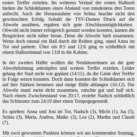
ersten Treffer erzielen. Im weiteren Verlauf der ersten Halbzeit
hielten die Schloßdamen einen Abstand von mindestens drei Toren
aufrecht. Auch die Herausnahme von Selina brachte nicht den
gewünschten Erfolg. Sobald die TSV-Damen Druck auf die
Abwehr ausübten, ergaben sich gute Abschlussmöglichkeiten.
Obwohl nicht immer erfolgreich genutzt werden konnten, kamen die
Bergzicken nicht näher heran. Denn die Abwehr hielt zusammen.
Wenn doch einmal ein Ball durch die Reihen ging, stand Anna im
Tor und parierte. Über ein 8:5 und 12:6 ging es schließlich mit
einem Halbzeitstand von 13:8 in die Kabine.
In der zweiten Hälfte wollten die Neuhäuserinnen an die gute
Abwehrleistung anknüpfen und weitere Treffer erzielen. Leider
gelang der Start nicht wie geplant (14:11), da die Gäste drei Treffer
in Folge setzen konnten. Doch dann konnten die Schloßdamen sich
auf ihre Stärken besinnen und einige Bälle abfangen (16:12). Die
Abwehr stand meist dicht zusammen, rutschte gut und half sich.
Nach einem Zwischenstand von 20:17, erzielte Nadsch schließlich
das Schlusstor zum 24:19 über einen Tempogegenstoß.
Es spielten: Anna und Josi im Tor, Nadsch (3), Michi (1), Isa (5),
Selina (3), Maria, Andrea, Maike (3), Lea (2), Martha und Claudi
(7).
Mit zwei gewonnen Punkten können wir am kommenden Sonntag,