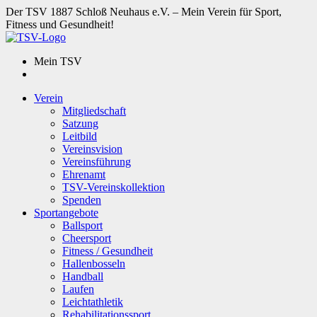
Der TSV 1887 Schloß Neuhaus e.V. – Mein Verein für Sport,
Fitness und Gesundheit!
Mein TSV
Verein
Mitgliedschaft
Satzung
Leitbild
Vereinsvision
Vereinsführung
Ehrenamt
TSV-Vereinskollektion
Spenden
Sportangebote
Ballsport
Cheersport
Fitness / Gesundheit
Hallenbosseln
Handball
Laufen
Leichtathletik
Rehabilitationssport