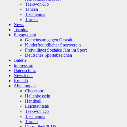
Taekwon-Do
Tanzen
Tischtennis
Turnen
News
Termine
Engagement
Gemeinsam gegen Gewalt
Kinderfreundlicher Sportverein
Freiwilliges Soziales Jahr im Sport
Deutsches Sportabzeichen
Galerie
Impressum
Datenschutz
Newsletter
Kontakt
Abteilungen
Cheersport
Hallenbosseln
Handball
Leichtathletik
Taekwon-Do
Tischtennis
Turnen
GesundheitPLUS