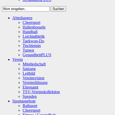
Suchen
Close
Abteilungen
Suchen
Cheersport
Hallenbosseln
Handball
Leichtathletik
Taekwon-Do
Tischtennis
Turnen
GesundheitPLUS
Verein
Mitgliedschaft
Satzung
Leitbild
Vereinsvision
Vereinsführung
Ehrenamt
TSV-Vereinskollektion
Spenden
Sportangebote
Ballsport
Cheersport
Fitness / Gesundheit