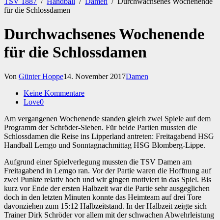
TSV 1887
/
Handball
/
Damen
/
Durchwachsenes Wochenende
für die Schlossdamen
Durchwachsenes Wochenende
für die Schlossdamen
Von
Günter Hoppe
14. November 2017
Damen
Keine Kommentare
Love
0
Am vergangenen Wochenende standen gleich zwei Spiele auf dem
Programm der Schröder-Sieben. Für beide Partien mussten die
Schlossdamen die Reise ins Lipperland antreten: Freitagabend HSG
Handball Lemgo und Sonntagnachmittag HSG Blomberg-Lippe.
Aufgrund einer Spielverlegung mussten die TSV Damen am
Freitagabend in Lemgo ran. Vor der Partie waren die Hoffnung auf
zwei Punkte relativ hoch und wir gingen motiviert in das Spiel. Bis
kurz vor Ende der ersten Halbzeit war die Partie sehr ausgeglichen
doch in den letzten Minuten konnte das Heimteam auf drei Tore
davonziehen zum 15:12 Halbzeitstand. In der Halbzeit zeigte sich
Trainer Dirk Schröder vor allem mit der schwachen Abwehrleistung