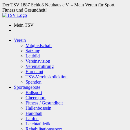
Der TSV 1887 Schloß Neuhaus e.V. – Mein Verein für Sport,
Fitness und Gesundheit!
Mein TSV
Verein
Mitgliedschaft
Satzung
Leitbild
Vereinsvision
Vereinsführung
Ehrenamt
TSV-Vereinskollektion
Spenden
Sportangebote
Ballsport
Cheersport
Fitness / Gesundheit
Hallenbosseln
Handball
Laufen
Leichtathletik
Rehabilitationssport