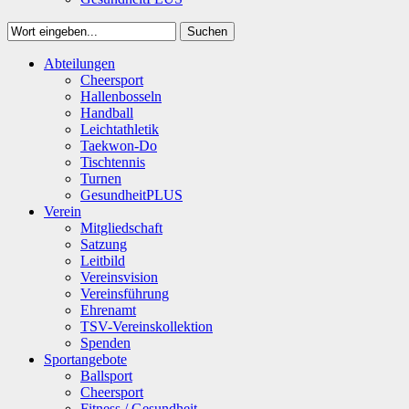
Suchen
Close
Abteilungen
Suchen
Cheersport
Hallenbosseln
Handball
Leichtathletik
Taekwon-Do
Tischtennis
Turnen
GesundheitPLUS
Verein
Mitgliedschaft
Satzung
Leitbild
Vereinsvision
Vereinsführung
Ehrenamt
TSV-Vereinskollektion
Spenden
Sportangebote
Ballsport
Cheersport
Fitness / Gesundheit