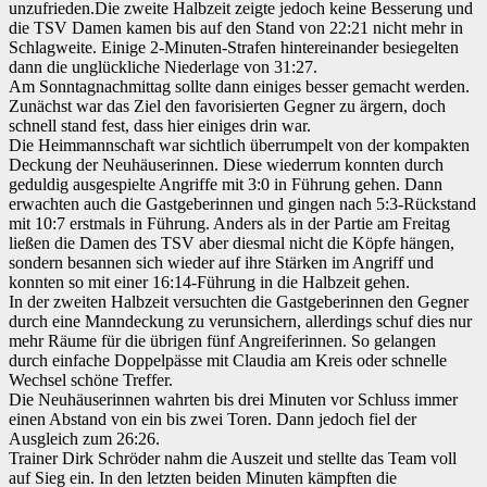
unzufrieden.
Die zweite Halbzeit zeigte jedoch keine Besserung und
die TSV Damen kamen bis auf den Stand von 22:21 nicht mehr in
Schlagweite. Einige 2-Minuten-Strafen hintereinander besiegelten
dann die unglückliche Niederlage von 31:27.
Am Sonntagnachmittag sollte dann einiges besser gemacht werden.
Zunächst war das Ziel den favorisierten Gegner zu ärgern, doch
schnell stand fest, dass hier einiges drin war.
Die Heimmannschaft war sichtlich überrumpelt von der kompakten
Deckung der Neuhäuserinnen. Diese wiederrum konnten durch
geduldig ausgespielte Angriffe mit 3:0 in Führung gehen. Dann
erwachten auch die Gastgeberinnen und gingen nach 5:3-Rückstand
mit 10:7 erstmals in Führung. Anders als in der Partie am Freitag
ließen die Damen des TSV aber diesmal nicht die Köpfe hängen,
sondern besannen sich wieder auf ihre Stärken im Angriff und
konnten so mit einer 16:14-Führung in die Halbzeit gehen.
In der zweiten Halbzeit versuchten die Gastgeberinnen den Gegner
durch eine Manndeckung zu verunsichern, allerdings schuf dies nur
mehr Räume für die übrigen fünf Angreiferinnen. So gelangen
durch einfache Doppelpässe mit Claudia am Kreis oder schnelle
Wechsel schöne Treffer.
Die Neuhäuserinnen wahrten bis drei Minuten vor Schluss immer
einen Abstand von ein bis zwei Toren. Dann jedoch fiel der
Ausgleich zum 26:26.
Trainer Dirk Schröder nahm die Auszeit und stellte das Team voll
auf Sieg ein. In den letzten beiden Minuten kämpften die