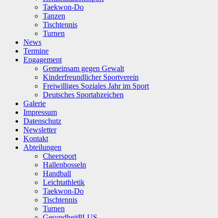
Taekwon-Do
Tanzen
Tischtennis
Turnen
News
Termine
Engagement
Gemeinsam gegen Gewalt
Kinderfreundlicher Sportverein
Freiwilliges Soziales Jahr im Sport
Deutsches Sportabzeichen
Galerie
Impressum
Datenschutz
Newsletter
Kontakt
Abteilungen
Cheersport
Hallenbosseln
Handball
Leichtathletik
Taekwon-Do
Tischtennis
Turnen
GesundheitPLUS