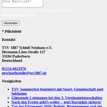
Die Datenschutzinformationen finden Sie in der
Datenschutzerklärung
.
Absenden
* Pflichtfeld
Kontakt
TSV 1887 Schloß Neuhaus e.V.
Hermann-Löns-Straße 127
33104 Paderborn
Deutschland
05254-6622976
geschaeftsstelle@tsv1887.de
Neuigkeiten
TSV Sommerfest begeistert mit Sport, Gemeinschaft und
Inklusion
Glänzende Leistungen bei den 5. Vereinsmeisterschaften
Nach den Ferien geht’s weiter – jetzt Kursplatz sichern!
Tag des Ehrenamts 2026: Boßeln, Begegnungen und ein