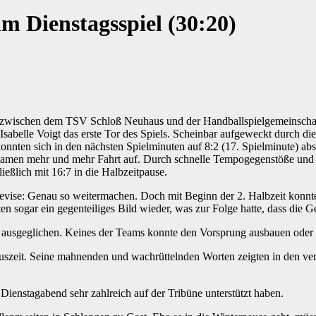
m Dienstagsspiel (30:20)
l zwischen dem TSV Schloß Neuhaus und der Handballspielgemeinschaft
g Isabelle Voigt das erste Tor des Spiels. Scheinbar aufgeweckt durch d
nten sich in den nächsten Spielminuten auf 8:2 (17. Spielminute) abs
ßdamen mehr und mehr Fahrt auf. Durch schnelle Tempogegenstöße und p
ließlich mit 16:7 in die Halbzeitpause.
Devise: Genau so weitermachen. Doch mit Beginn der 2. Halbzeit konnt
ten sogar ein gegenteiliges Bild wieder, was zur Folge hatte, dass die
 ausgeglichen. Keines der Teams konnte den Vorsprung ausbauen oder 
 Auszeit. Seine mahnenden und wachrüttelnden Worten zeigten in den 
Dienstagabend sehr zahlreich auf der Tribüne unterstützt haben.