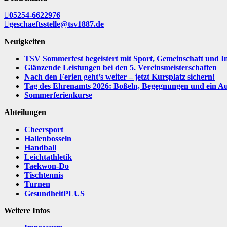
05254-6622976
geschaeftsstelle@tsv1887.de
Neuigkeiten
TSV Sommerfest begeistert mit Sport, Gemeinschaft und I
Glänzende Leistungen bei den 5. Vereinsmeisterschaften
Nach den Ferien geht’s weiter – jetzt Kursplatz sichern!
Tag des Ehrenamts 2026: Boßeln, Begegnungen und ein Aus
Sommerferienkurse
Abteilungen
Cheersport
Hallenbosseln
Handball
Leichtathletik
Taekwon-Do
Tischtennis
Turnen
GesundheitPLUS
Weitere Infos