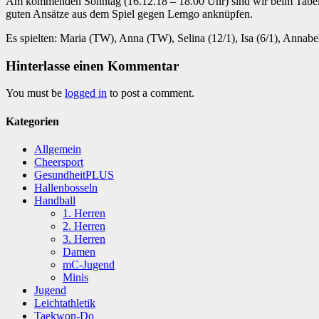
Am kommenden Sonntag (16.12.18 – 18.00 Uhr) sind wir beim Tabellen
guten Ansätze aus dem Spiel gegen Lemgo anknüpfen.
Es spielten: Maria (TW), Anna (TW), Selina (12/1), Isa (6/1), Annabell
Hinterlasse einen Kommentar
You must be
logged in
to post a comment.
Kategorien
Allgemein
Cheersport
GesundheitPLUS
Hallenbosseln
Handball
1. Herren
2. Herren
3. Herren
Damen
mC-Jugend
Minis
Jugend
Leichtathletik
Taekwon-Do