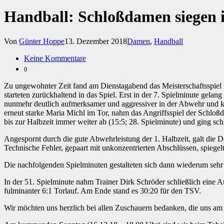
Handball: Schloßdamen siegen i
Von
Günter Hoppe
13. Dezember 2018
Damen
,
Handball
Keine Kommentare
0
Zu ungewohnter Zeit fand am Dienstagabend das Meisterschaftsspie
starteten zurückhaltend in das Spiel. Erst in der 7. Spielminute gelan
nunmehr deutlich aufmerksamer und aggressiver in der Abwehr und kon
erneut starke Maria Michl im Tor, nahm das Angriffsspiel der Schlo
bis zur Halbzeit immer weiter ab (15:5; 28. Spielminute) und ging sch
Angespornt durch die gute Abwehrleistung der 1. Halbzeit, galt die 
Technische Fehler, gepaart mit unkonzentrierten Abschlüssen, spiegel
Die nachfolgenden Spielminuten gestalteten sich dann wiederum sehr
In der 51. Spielminute nahm Trainer Dirk Schröder schließlich eine
fulminanter 6:1 Torlauf. Am Ende stand es 30:20 für den TSV.
Wir möchten uns herzlich bei allen Zuschauern bedanken, die uns am 