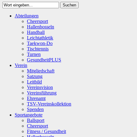
Suchen
Close
Abteilungen
Suchen
Cheersport
Hallenbosseln
Handball
Leichtathletik
Taekwon-Do
Tischtennis
Turnen
GesundheitPLUS
Verein
Mitgliedschaft
Satzung
Leitbild
Vereinsvision
Vereinsführung
Ehrenamt
TSV-Vereinskollektion
Spenden
Sportangebote
Ballsport
Cheersport
Fitness / Gesundheit
Hallenbosseln