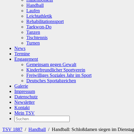
Handball
Laufen
Leichtathletik
Rehabilitationssport
Taekwon-Do
Tanzen
Tischtennis
Turnen
News
Termine
Engagement
Gemeinsam gegen Gewalt
Kinderfreundlicher Sportverein
Freiwilliges Soziales Jahr im Sport
Deutsches Sportabzeichen
Galerie
Impressum
Datenschutz
Newsletter
Kontakt
Mein TSV
TSV 1887
/
Handball
/
Handball: Schloßdamen siegen im Dienstags