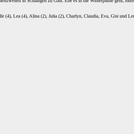
zweiten in Schlangen zu Gast. Ehe es in die Winterpause geht, müsse
e (4), Lea (4), Alina (2), Julia (2), Charlyn, Claudia, Eva, Gisi und Le