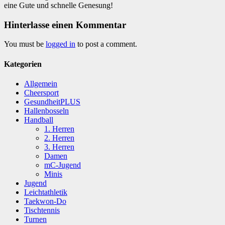
eine Gute und schnelle Genesung!
Hinterlasse einen Kommentar
You must be
logged in
to post a comment.
Kategorien
Allgemein
Cheersport
GesundheitPLUS
Hallenbosseln
Handball
1. Herren
2. Herren
3. Herren
Damen
mC-Jugend
Minis
Jugend
Leichtathletik
Taekwon-Do
Tischtennis
Turnen