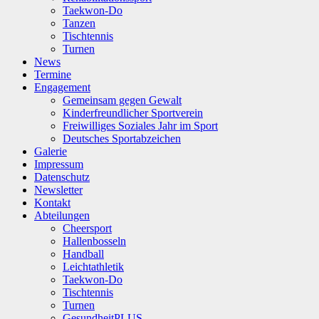
Taekwon-Do
Tanzen
Tischtennis
Turnen
News
Termine
Engagement
Gemeinsam gegen Gewalt
Kinderfreundlicher Sportverein
Freiwilliges Soziales Jahr im Sport
Deutsches Sportabzeichen
Galerie
Impressum
Datenschutz
Newsletter
Kontakt
Abteilungen
Cheersport
Hallenbosseln
Handball
Leichtathletik
Taekwon-Do
Tischtennis
Turnen
GesundheitPLUS