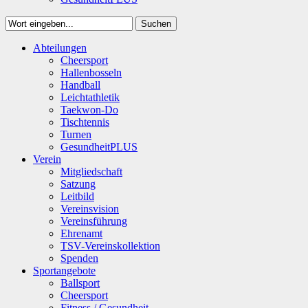
Suchen
Close
Abteilungen
Suchen
Cheersport
Hallenbosseln
Handball
Leichtathletik
Taekwon-Do
Tischtennis
Turnen
GesundheitPLUS
Verein
Mitgliedschaft
Satzung
Leitbild
Vereinsvision
Vereinsführung
Ehrenamt
TSV-Vereinskollektion
Spenden
Sportangebote
Ballsport
Cheersport
Fitness / Gesundheit