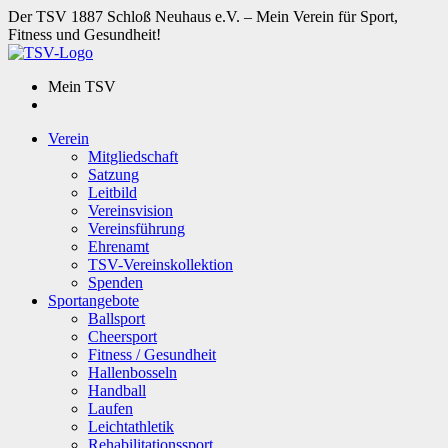
Der TSV 1887 Schloß Neuhaus e.V. – Mein Verein für Sport,
Fitness und Gesundheit!
Mein TSV
Verein
Mitgliedschaft
Satzung
Leitbild
Vereinsvision
Vereinsführung
Ehrenamt
TSV-Vereinskollektion
Spenden
Sportangebote
Ballsport
Cheersport
Fitness / Gesundheit
Hallenbosseln
Handball
Laufen
Leichtathletik
Rehabilitationssport