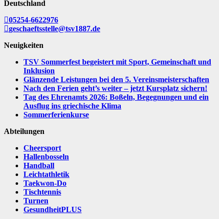
Deutschland
05254-6622976
geschaeftsstelle@tsv1887.de
Neuigkeiten
TSV Sommerfest begeistert mit Sport, Gemeinschaft und
Inklusion
Glänzende Leistungen bei den 5. Vereinsmeisterschaften
Nach den Ferien geht’s weiter – jetzt Kursplatz sichern!
Tag des Ehrenamts 2026: Boßeln, Begegnungen und ein
Ausflug ins griechische Klima
Sommerferienkurse
Abteilungen
Cheersport
Hallenbosseln
Handball
Leichtathletik
Taekwon-Do
Tischtennis
Turnen
GesundheitPLUS