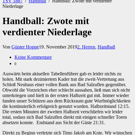
TSV 1887
/
Handball
/
Handball: Zwote mit verdienter
Niederlage
Handball: Zwote mit
verdienter Niederlage
Von
Günter Hoppe
19. November 2019
2. Herren
,
Handball
Keine Kommentare
0
Auswärts beim aktuellen Tabellenführer gab es leider nichts zu
holen. Mit stark dezimiertem Kader trat die zweit-Vertretung aus
Schloß Neuhaus einer vollen Bank aus Bad Salzuflen gegenüber.
Obwohl die Vorzeichen eher schlecht aussahen, ließ man sich nicht
unterkriegen und hielt in der ersten Halbzeit gut mit. Immer wieder
fanden unser Schützen aus dem Rückraum gute Wurfmöglichkeiten
die kontinuierlich erfolgreich genutzt wurden. Halbzeitstand 12:15.
Die ersten Minuten der zweiten Halbzeit verschliefen wir leider
total, sodass sich Bad Salzuflen direkt mit einigen schneller Toren
absetzen konnte. Endstand aus Sicht der Gäste 21:31.
Direkt zu Beginn verletzte sich Timo Jakob am Knie. Wir wünschen