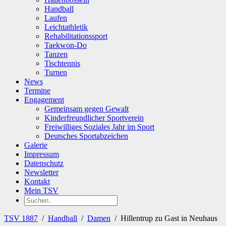
Handball
Laufen
Leichtathletik
Rehabilitationssport
Taekwon-Do
Tanzen
Tischtennis
Turnen
News
Termine
Engagement
Gemeinsam gegen Gewalt
Kinderfreundlicher Sportverein
Freiwilliges Soziales Jahr im Sport
Deutsches Sportabzeichen
Galerie
Impressum
Datenschutz
Newsletter
Kontakt
Mein TSV
TSV 1887
/
Handball
/
Damen
/
Hillentrup zu Gast in Neuhaus