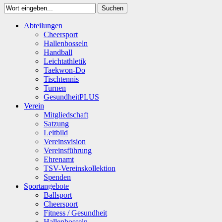
Suchen
Close
Abteilungen
Suchen
Cheersport
Hallenbosseln
Handball
Leichtathletik
Taekwon-Do
Tischtennis
Turnen
GesundheitPLUS
Verein
Mitgliedschaft
Satzung
Leitbild
Vereinsvision
Vereinsführung
Ehrenamt
TSV-Vereinskollektion
Spenden
Sportangebote
Ballsport
Cheersport
Fitness / Gesundheit
Hallenbosseln