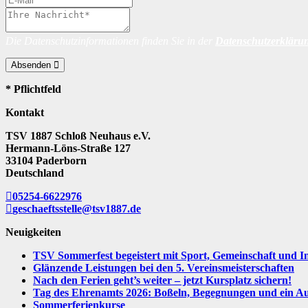
Die Datenschutzinformationen finden Sie in der
Datenschutzerkläru
Absenden
* Pflichtfeld
Kontakt
TSV 1887 Schloß Neuhaus e.V.
Hermann-Löns-Straße 127
33104 Paderborn
Deutschland
05254-6622976
geschaeftsstelle@tsv1887.de
Neuigkeiten
TSV Sommerfest begeistert mit Sport, Gemeinschaft und I
Glänzende Leistungen bei den 5. Vereinsmeisterschaften
Nach den Ferien geht’s weiter – jetzt Kursplatz sichern!
Tag des Ehrenamts 2026: Boßeln, Begegnungen und ein Aus
Sommerferienkurse