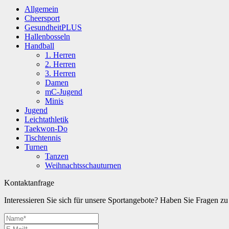
Allgemein
Cheersport
GesundheitPLUS
Hallenbosseln
Handball
1. Herren
2. Herren
3. Herren
Damen
mC-Jugend
Minis
Jugend
Leichtathletik
Taekwon-Do
Tischtennis
Turnen
Tanzen
Weihnachtsschauturnen
Kontaktanfrage
Interessieren Sie sich für unsere Sportangebote? Haben Sie Fragen 