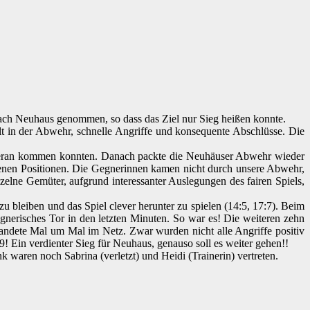
nach Neuhaus genommen, so dass das Ziel nur Sieg heißen konnte.
lt in der Abwehr, schnelle Angriffe und konsequente Abschlüsse. Die
er heran kommen konnten. Danach packte die Neuhäuser Abwehr wieder
iedenen Positionen. Die Gegnerinnen kamen nicht durch unsere Abwehr,
zelne Gemüter, aufgrund interessanter Auslegungen des fairen Spiels,
u bleiben und das Spiel clever herunter zu spielen (14:5, 17:7). Beim
egnerisches Tor in den letzten Minuten. So war es! Die weiteren zehn
landete Mal um Mal im Netz. Zwar wurden nicht alle Angriffe positiv
9! Ein verdienter Sieg für Neuhaus, genauso soll es weiter gehen!!
ank waren noch Sabrina (verletzt) und Heidi (Trainerin) vertreten.