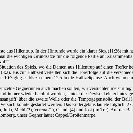
 aus Hillentrup. In der Hinrunde wurde ein klarer Sieg (11:26) mit 
mal die wichtigen Grundsätze für die folgende Partie an: Zusammenha
Auf!“
ge Situation des Spiels, wo die Damen aus Hillentrup auf einen Treff
8:2). Bis zur Halbzeit verteilten sich die Torerfolge auf die versch
ein 10:3 ging es bis zu einem 12:5 in die Halbzeitpause. Auch wenn ein
inzelne Gegnerinnen auch machen sollten, wir versuchten meist ruhig z
et und immer wieder belohnt wurden, lautete die Devise: kein zehntes g
sangriff, über die zweite Welle oder die Tempogegenstöße, der Ball 
Versuch konnte gestartet werden. Das Endergebnis lautete folglich: 27:
a, Julia, Michi (3), Verena (1), Claudi (4) und Josi (im Tor). Auf der B
lomberg, unser Gegner lautet Cappel/Großenmarpe.