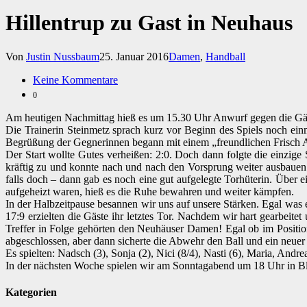
Hillentrup zu Gast in Neuhaus
Von
Justin Nussbaum
25. Januar 2016
Damen
,
Handball
Keine Kommentare
0
Am heutigen Nachmittag hieß es um 15.30 Uhr Anwurf gegen die Gäste
Die Trainerin Steinmetz sprach kurz vor Beginn des Spiels noch ein
Begrüßung der Gegnerinnen begann mit einem „freundlichen Frisch 
Der Start wollte Gutes verheißen: 2:0. Doch dann folgte die einzi
kräftig zu und konnte nach und nach den Vorsprung weiter ausbauen (
falls doch – dann gab es noch eine gut aufgelegte Torhüterin. Über 
aufgeheizt waren, hieß es die Ruhe bewahren und weiter kämpfen.
In der Halbzeitpause besannen wir uns auf unsere Stärken. Egal was e
17:9 erzielten die Gäste ihr letztes Tor. Nachdem wir hart gearbeit
Treffer in Folge gehörten den Neuhäuser Damen! Egal ob im Position
abgeschlossen, aber dann sicherte die Abwehr den Ball und ein neuer 
Es spielten: Nadsch (3), Sonja (2), Nici (8/4), Nasti (6), Maria, Andre
In der nächsten Woche spielen wir am Sonntagabend um 18 Uhr in B
Kategorien