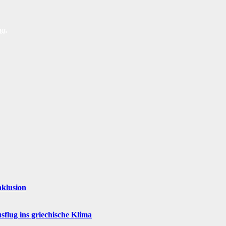
ng
.
nklusion
flug ins griechische Klima