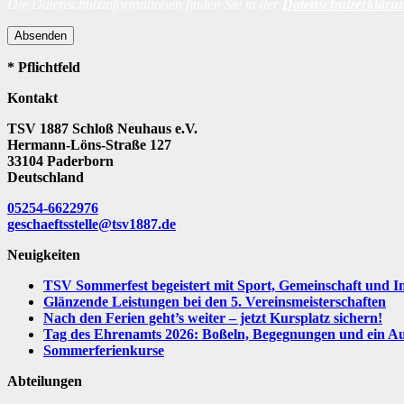
Die Datenschutzinformationen finden Sie in der
Datenschutzerkläru
Absenden
* Pflichtfeld
Kontakt
TSV 1887 Schloß Neuhaus e.V.
Hermann-Löns-Straße 127
33104 Paderborn
Deutschland
05254-6622976
geschaeftsstelle@tsv1887.de
Neuigkeiten
TSV Sommerfest begeistert mit Sport, Gemeinschaft und I
Glänzende Leistungen bei den 5. Vereinsmeisterschaften
Nach den Ferien geht’s weiter – jetzt Kursplatz sichern!
Tag des Ehrenamts 2026: Boßeln, Begegnungen und ein Aus
Sommerferienkurse
Abteilungen