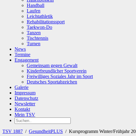
Handball
Laufen
Leichtathletik
Rehabilitationssport
Taekwon-Do
Tanzen
Tischtennis
Turnen
News
Termine
Engagement
Gemeinsam gegen Gewalt
Kinderfreundlicher Sportverein
Freiwilliges Soziales Jahr im Sport
Deutsches Sportabzeichen
Galerie
Impressum
Datenschutz
Newsletter
Kontakt
Mein TSV
TSV 1887
/
GesundheitPLUS
/
Kursprogramm Winter/Frühjahr 2