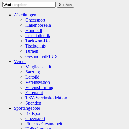
Suchen
Close
Abteilungen
Suchen
Cheersport
Hallenbosseln
Handball
Leichtathletik
Taekwon-Do
Tischtennis
Turnen
GesundheitPLUS
Verein
Mitgliedschaft
Satzung
Leitbild
Vereinsvision
Vereinsführung
Ehrenamt
TSV-Vereinskollektion
Spenden
Sportangebote
Ballsport
Cheersport
Fitness / Gesundheit
Hallenbosseln