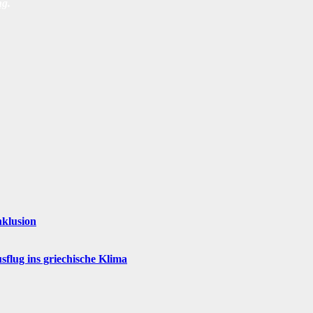
ng
.
nklusion
flug ins griechische Klima