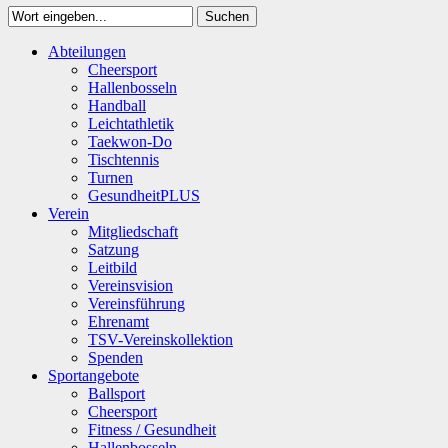
Suchen
Close
Abteilungen
Suchen
Cheersport
Hallenbosseln
Handball
Leichtathletik
Taekwon-Do
Tischtennis
Turnen
GesundheitPLUS
Verein
Mitgliedschaft
Satzung
Leitbild
Vereinsvision
Vereinsführung
Ehrenamt
TSV-Vereinskollektion
Spenden
Sportangebote
Ballsport
Cheersport
Fitness / Gesundheit
Hallenbosseln