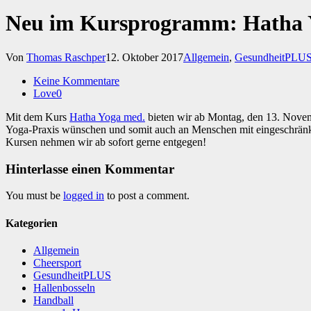
Neu im Kursprogramm: Hatha 
Von
Thomas Raschper
12. Oktober 2017
Allgemein
,
GesundheitPLU
Keine Kommentare
Love
0
Mit dem Kurs
Hatha Yoga med.
bieten wir ab Montag, den 13. Novem
Yoga-Praxis wünschen und somit auch an Menschen mit eingeschränkte
Kursen nehmen wir ab sofort gerne entgegen!
Hinterlasse einen Kommentar
You must be
logged in
to post a comment.
Kategorien
Allgemein
Cheersport
GesundheitPLUS
Hallenbosseln
Handball