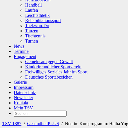
Handball
Laufen
Leichtathletik
Rehabilitationssport
Taekwon-Do
Tanzen
Tischtennis
Turnen
News
Termine
Engagement
Gemeinsam gegen Gewalt
Kinderfreundlicher Sportverein
Freiwilliges Soziales Jahr im Sport
Deutsches Sportabzeichen
Galerie
Impressum
Datenschutz
Newsletter
Kontakt
Mein TSV
TSV 1887
/
GesundheitPLUS
/
Neu im Kursprogramm: Hatha Yog