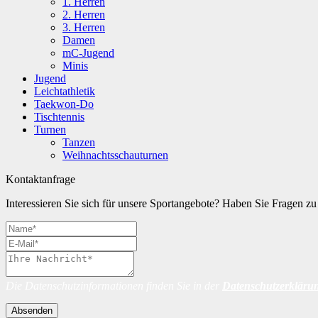
1. Herren
2. Herren
3. Herren
Damen
mC-Jugend
Minis
Jugend
Leichtathletik
Taekwon-Do
Tischtennis
Turnen
Tanzen
Weihnachtsschauturnen
Kontaktanfrage
Interessieren Sie sich für unsere Sportangebote? Haben Sie Fragen 
Die Datenschutzinformationen finden Sie in der
Datenschutzerkläru
Absenden