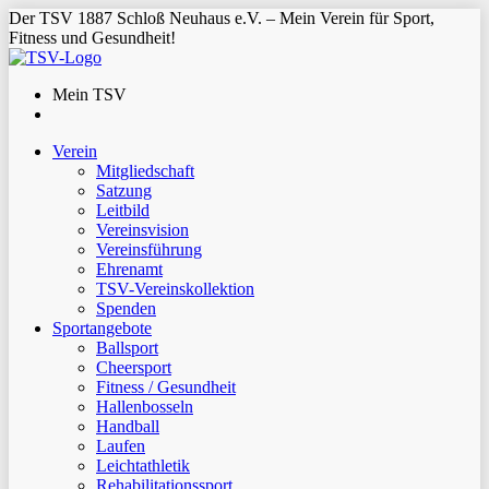
Der TSV 1887 Schloß Neuhaus e.V. – Mein Verein für Sport,
Fitness und Gesundheit!
Mein TSV
Verein
Mitgliedschaft
Satzung
Leitbild
Vereinsvision
Vereinsführung
Ehrenamt
TSV-Vereinskollektion
Spenden
Sportangebote
Ballsport
Cheersport
Fitness / Gesundheit
Hallenbosseln
Handball
Laufen
Leichtathletik
Rehabilitationssport