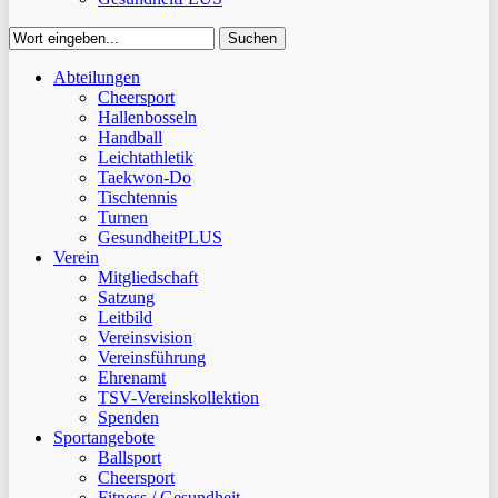
Suchen
Close
Abteilungen
Suchen
Cheersport
Hallenbosseln
Handball
Leichtathletik
Taekwon-Do
Tischtennis
Turnen
GesundheitPLUS
Verein
Mitgliedschaft
Satzung
Leitbild
Vereinsvision
Vereinsführung
Ehrenamt
TSV-Vereinskollektion
Spenden
Sportangebote
Ballsport
Cheersport
Fitness / Gesundheit