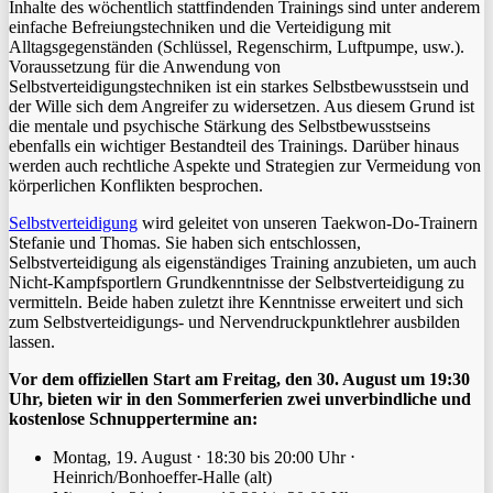
Inhalte des wöchentlich stattfindenden Trainings sind unter anderem
einfache Befreiungstechniken und die Verteidigung mit
Alltagsgegenständen (Schlüssel, Regenschirm, Luftpumpe, usw.).
Voraussetzung für die Anwendung von
Selbstverteidigungstechniken ist ein starkes Selbstbewusstsein und
der Wille sich dem Angreifer zu widersetzen. Aus diesem Grund ist
die mentale und psychische Stärkung des Selbstbewusstseins
ebenfalls ein wichtiger Bestandteil des Trainings. Darüber hinaus
werden auch rechtliche Aspekte und Strategien zur Vermeidung von
körperlichen Konflikten besprochen.
Selbstverteidigung
wird geleitet von unseren Taekwon-Do-Trainern
Stefanie und Thomas. Sie haben sich entschlossen,
Selbstverteidigung als eigenständiges Training anzubieten, um auch
Nicht-Kampfsportlern Grundkenntnisse der Selbstverteidigung zu
vermitteln. Beide haben zuletzt ihre Kenntnisse erweitert und sich
zum Selbstverteidigungs- und Nervendruckpunktlehrer ausbilden
lassen.
Vor dem offiziellen Start am Freitag, den 30. August um 19:30
Uhr, bieten wir in den Sommerferien zwei unverbindliche und
kostenlose Schnuppertermine an:
Montag, 19. August ⋅ 18:30 bis 20:00 Uhr ⋅
Heinrich/Bonhoeffer-Halle (alt)