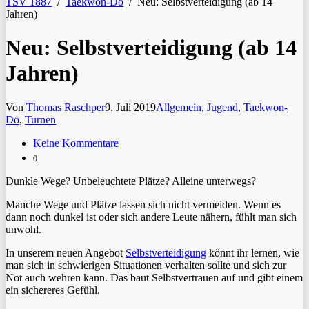
TSV 1887
/
Taekwon-Do
/
Neu: Selbstverteidigung (ab 14
Jahren)
Neu: Selbstverteidigung (ab 14
Jahren)
Von
Thomas Raschper
9. Juli 2019
Allgemein
,
Jugend
,
Taekwon-
Do
,
Turnen
Keine Kommentare
0
Dunkle Wege? Unbeleuchtete Plätze? Alleine unterwegs?
Manche Wege und Plätze lassen sich nicht vermeiden. Wenn es
dann noch dunkel ist oder sich andere Leute nähern, fühlt man sich
unwohl.
In unserem neuen Angebot
Selbstverteidigung
könnt ihr lernen, wie
man sich in schwierigen Situationen verhalten sollte und sich zur
Not auch wehren kann. Das baut Selbstvertrauen auf und gibt einem
ein sichereres Gefühl.