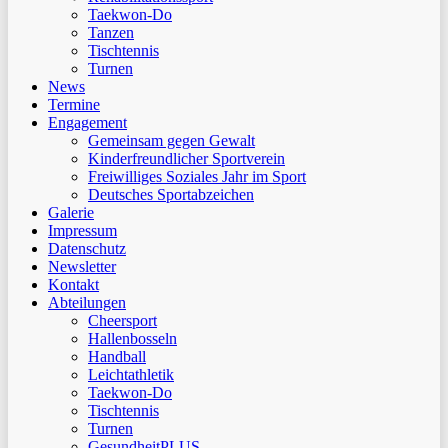
Taekwon-Do
Tanzen
Tischtennis
Turnen
News
Termine
Engagement
Gemeinsam gegen Gewalt
Kinderfreundlicher Sportverein
Freiwilliges Soziales Jahr im Sport
Deutsches Sportabzeichen
Galerie
Impressum
Datenschutz
Newsletter
Kontakt
Abteilungen
Cheersport
Hallenbosseln
Handball
Leichtathletik
Taekwon-Do
Tischtennis
Turnen
GesundheitPLUS