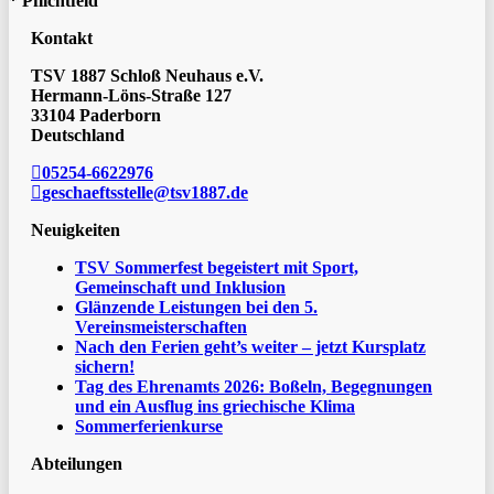
* Pflichtfeld
Kontakt
TSV 1887 Schloß Neuhaus e.V.
Hermann-Löns-Straße 127
33104 Paderborn
Deutschland
05254-6622976
geschaeftsstelle@tsv1887.de
Neuigkeiten
TSV Sommerfest begeistert mit Sport,
Gemeinschaft und Inklusion
Glänzende Leistungen bei den 5.
Vereinsmeisterschaften
Nach den Ferien geht’s weiter – jetzt Kursplatz
sichern!
Tag des Ehrenamts 2026: Boßeln, Begegnungen
und ein Ausflug ins griechische Klima
Sommerferienkurse
Abteilungen