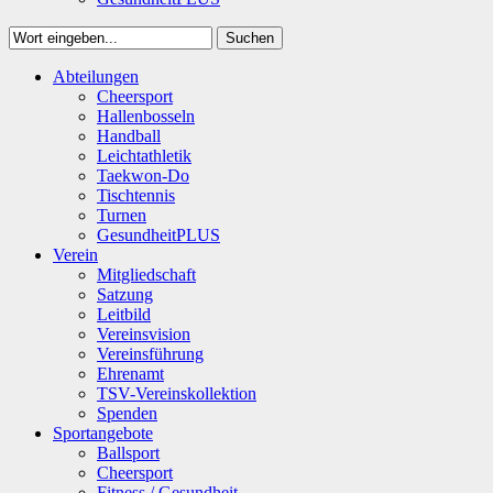
Suchen
Close
Abteilungen
Suchen
Cheersport
Hallenbosseln
Handball
Leichtathletik
Taekwon-Do
Tischtennis
Turnen
GesundheitPLUS
Verein
Mitgliedschaft
Satzung
Leitbild
Vereinsvision
Vereinsführung
Ehrenamt
TSV-Vereinskollektion
Spenden
Sportangebote
Ballsport
Cheersport
Fitness / Gesundheit