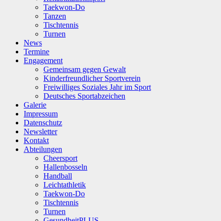
Taekwon-Do
Tanzen
Tischtennis
Turnen
News
Termine
Engagement
Gemeinsam gegen Gewalt
Kinderfreundlicher Sportverein
Freiwilliges Soziales Jahr im Sport
Deutsches Sportabzeichen
Galerie
Impressum
Datenschutz
Newsletter
Kontakt
Abteilungen
Cheersport
Hallenbosseln
Handball
Leichtathletik
Taekwon-Do
Tischtennis
Turnen
GesundheitPLUS