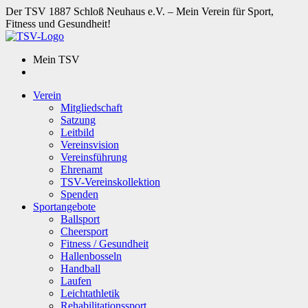
Der TSV 1887 Schloß Neuhaus e.V. – Mein Verein für Sport,
Fitness und Gesundheit!
Mein TSV
Verein
Mitgliedschaft
Satzung
Leitbild
Vereinsvision
Vereinsführung
Ehrenamt
TSV-Vereinskollektion
Spenden
Sportangebote
Ballsport
Cheersport
Fitness / Gesundheit
Hallenbosseln
Handball
Laufen
Leichtathletik
Rehabilitationssport