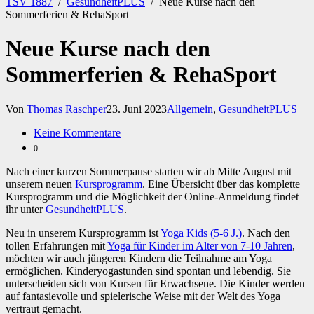
TSV 1887
/
GesundheitPLUS
/
Neue Kurse nach den
Sommerferien & RehaSport
Neue Kurse nach den
Sommerferien & RehaSport
Von
Thomas Raschper
23. Juni 2023
Allgemein
,
GesundheitPLUS
Keine Kommentare
0
Nach einer kurzen Sommerpause starten wir ab Mitte August mit
unserem neuen
Kursprogramm
. Eine Übersicht über das komplette
Kursprogramm und die Möglichkeit der Online-Anmeldung findet
ihr unter
GesundheitPLUS
.
Neu in unserem Kursprogramm ist
Yoga Kids (5-6 J.)
. Nach den
tollen Erfahrungen mit
Yoga für Kinder im Alter von 7-10 Jahren
,
möchten wir auch jüngeren Kindern die Teilnahme am Yoga
ermöglichen. Kinderyogastunden sind spontan und lebendig. Sie
unterscheiden sich von Kursen für Erwachsene. Die Kinder werden
auf fantasievolle und spielerische Weise mit der Welt des Yoga
vertraut gemacht.