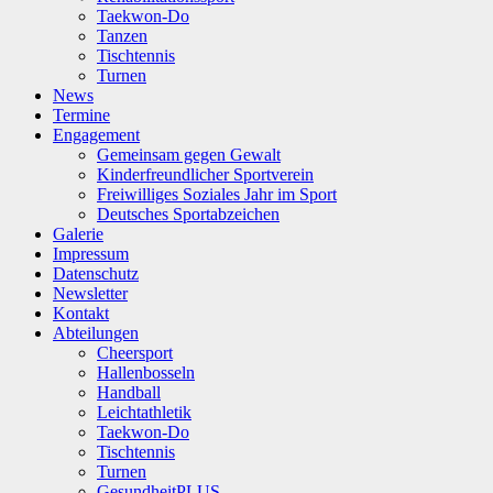
Taekwon-Do
Tanzen
Tischtennis
Turnen
News
Termine
Engagement
Gemeinsam gegen Gewalt
Kinderfreundlicher Sportverein
Freiwilliges Soziales Jahr im Sport
Deutsches Sportabzeichen
Galerie
Impressum
Datenschutz
Newsletter
Kontakt
Abteilungen
Cheersport
Hallenbosseln
Handball
Leichtathletik
Taekwon-Do
Tischtennis
Turnen
GesundheitPLUS