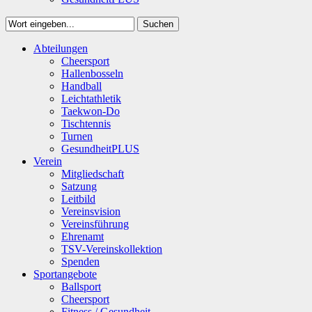
Suchen
Close
Abteilungen
Suchen
Cheersport
Hallenbosseln
Handball
Leichtathletik
Taekwon-Do
Tischtennis
Turnen
GesundheitPLUS
Verein
Mitgliedschaft
Satzung
Leitbild
Vereinsvision
Vereinsführung
Ehrenamt
TSV-Vereinskollektion
Spenden
Sportangebote
Ballsport
Cheersport
Fitness / Gesundheit